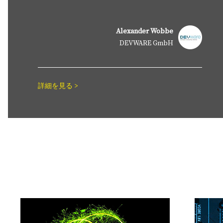
PDF 文書を処理するための専門的な
Alexander Wobbe
Java ライブラリー
DEVWARE GmbH
Spire.PDFViewer
コンポーネントはまさに私たちの
求めているものです。 そして、インストーラーに含
詳細を見る >
Spire.PDF for Java
まれているデモは大いに役に立ちました。 貴社の
PDF ビューアを含むソリューションは今のところ問
開発者が Adobe Acrobat を使用せずに Java アプリケーションで PDF
題ありません。...
キュメントを読み取り、書き込み、変換、および印刷できるように
された PDF Java API。
無料ダウンロードして試用する >
詳細を見る >
Jiri Merinsky
Office、PDF 及び Barcode を