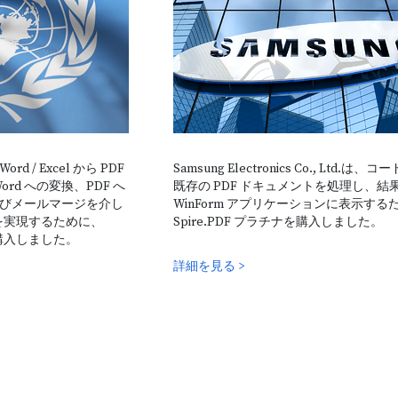
リー
スタンドアロン型 Pytho
Spire.XLS for Python
換、操
開発者が Microsoft Office または Microsoft Excel を使用せず
Word / Excel から PDF
Samsung Electronics Co., Ltd.は、
ークシートを作成、管理、操作、変換、および印刷できるよ
ord への変換、PDF へ
既存の PDF ドキュメントを処理し、結
門的な Python Excel API。
びメールマージを介し
WinForm アプリケーションに表示する
能を実現するために、
Spire.PDF プラチナを購入しました。
ET を購入しました。
詳細を見る >
無料ダウンロードして試用する >
詳細を見る >
的な
バーコードの生成と認識
リー
Python ラ