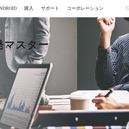
NDROID
購入
サポート
コーポレーション
発マスター
て
す