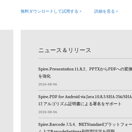
無料ダウンロードして試用する >
詳細を見る >
的な
Excel ワークシートを処理す
リー
スタンドアロン型 Jav
ニュース＆リリース
Spire.Presentation 11.8.2、PPTXからPDFへの変
Spire.XLS for Java
を強化
2026-08-06
換、操
開発者が Microsoft Office または Microsoft Excel を使用せず
ークシートを作成、管理、操作、変換、および印刷できるよ
Spire.PDF for Android via Java 10.8.5 SHA-256/SHA
門的な Java Excel API。
12 アルゴリズム証明書による署名をサポート
2026-08-06
Spire.Barcode 7.5.4、NETStandardプラットフォ
無料ダウンロードして試用する >
詳細を見る >
ム上でBarcodeSettings列挙型設定を同期