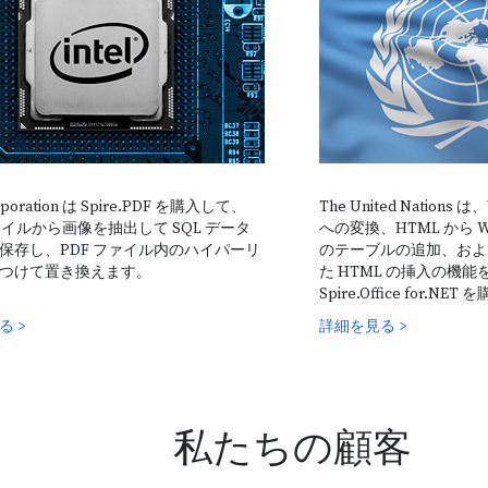
Python ライブラ
Spire.Doc for Python
開発者が Microsoft Office を使用せずに Word 文書を作成、変
orporation は Spire.PDF を購入して、
The United Nations は、
ード
作、および印刷できるようにする専門的な Python Word API。
ファイルから画像を抽出して SQL データ
への変換、HTML から W
ブラ
保存し、PDF ファイル内のハイパーリ
のテーブルの追加、およ
つけて置き換えます。
た HTML の挿入の機
Spire.Office for.N
る >
詳細を見る >
無料ダウンロードして試用する >
詳細を見る >
Microsoft の必要ない専門
私たちの顧客
Powerpoint ライブラ