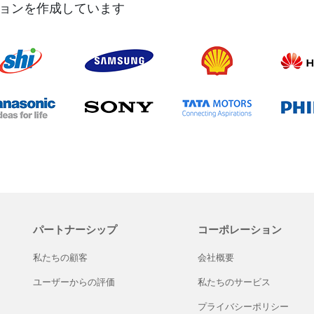
ションを作成しています
Spire.Barcode for Python
開発者が Python アプリケーション内で 1D および 2D バ
印刷でき
成、読み取り、スキャンするために設計されたバーコード Pyt
API。
無料ダウンロードして試用する >
詳細を見る >
パートナーシップ
コーポレーション
私たちの顧客
会社概要
ユーザーからの評価
私たちのサービス
プライバシーポリシー