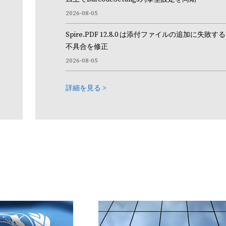
2026-08-05
的な
バーコードの生成と認識
Spire.PDF 12.8.0 は添付ファイルの追加に失敗する
リー
Java ラ
不具合を修正
2026-08-05
詳細を見る >
Spire.Barcode for Java
oint
開発者が Java アプリケーション内で 1D および 2D バーコ
うに設計
読み取り、スキャンするために設計されたバーコード Java A
無料ダウンロードして試用する >
詳細を見る >
的な
Excel ワークシートを処理す