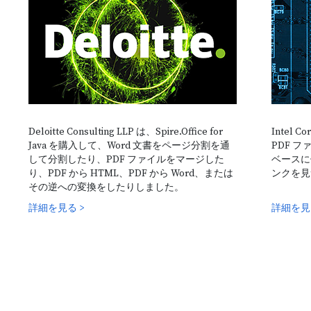
ASV Nachod
処理するための
スタンドアロン型 Python ライブラリー
Spire.Office for Python
開発者が Word、Excel、PowerPoint、PDF ドキュメントを作成、編
Deloitte Consulting LLP は、Spire.Office for
Intel C
集、変換、印刷し、Python アプリケーション内で 1D ＆ 2D バーコ
Java を購入して、Word 文書をページ分割を通
PDF 
を生成およびスキャンできるように設計された独立した Office ライ
して分割したり、PDF ファイルをマージした
ベースに
リー。
り、PDF から HTML、PDF から Word、または
ンクを見
その逆への変換をしたりしました。
詳細を見る >
詳細を見
無料ダウンロードして試用する >
詳細を見る >
PDF 文書を処理するための専門的な
Python ライブラリー