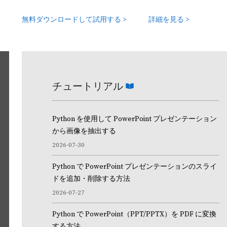
無料ダウンロードして試用する >
詳細を見る >
Word 文書を処理するための専門
Java ライブラ
チュートリアル
Python を使用して PowerPoint プレゼンテーション
Spire.Doc for Java
から画像を抽出する
2026-07-30
開発者が Microsoft Office を使用せずに Word 文書を作成、変
を
作、および印刷できるようにする専門的な Java Word API。
Python で PowerPoint プレゼンテーションのスライ
ラリ
ドを追加・削除する方法
2026-07-27
Python で PowerPoint（PPT/PPTX）を PDF に変換
無料ダウンロードして試用する >
詳細を見る >
する方法