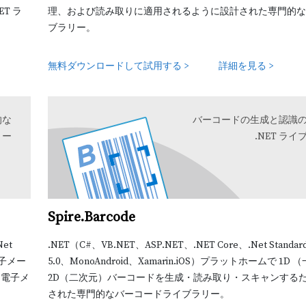
T ラ
理、および読み取りに適用されるように設計された専門的な P
ブラリー。
無料ダウンロードして試用する >
詳細を見る >
的な
バーコードの生成と認識
リー
.NET ラ
Spire.Barcode
et
.NET（C#、VB.NET、ASP.NET、.NET Core、.Net Standar
電子メー
5.0、MonoAndroid、Xamarin.iOS）プラットホームで 1D
な電子メ
2D（二次元）バーコードを生成・読み取り・スキャンする
された専門的なバーコードライブラリー。