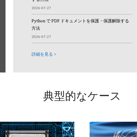
2026-07-27
Microsoft の必要ない専門
Python で PDF ドキュメントを保護・保護解除する
Powerpoint ライブラ
方法
2026-07-27
詳細を見る >
Spire.Presentation for Java
 ド
開発者が Java アプリケーション（J2SE および J2EE）内で PowerP
設計
ファイルを作成、読み取り、編集、変換、および印刷できるよ
された PowerPoint Java API。
典型的なケース
無料ダウンロードして試用する >
詳細を見る >
Word 文書を処理するための専門