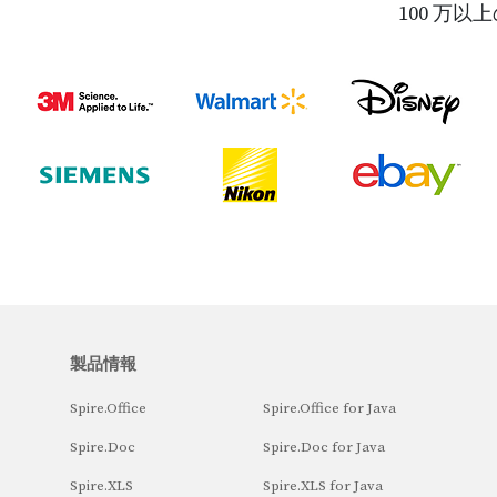
100 万
Spire.PDF for Python
開発者が Adobe Acrobat を使用せずに Python アプリケーションで P
ドキュメントを読み取り、書き込み、変換、および印刷できるよう
計された PDF Python API。
無料ダウンロードして試用する >
詳細を見る >
製品情報
Spire.Office
Spire.Office for Java
Spire.Doc
Spire.Doc for Java
Spire.XLS
Spire.XLS for Java