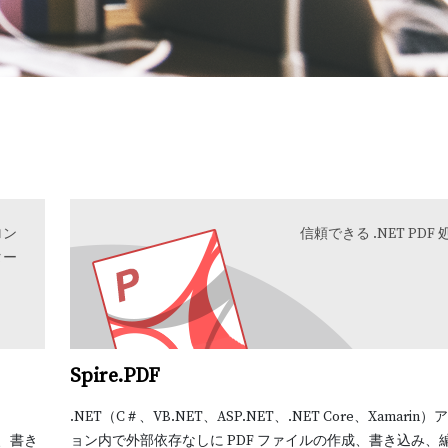
ロン
信頼できる .NET PDF 処
ター
Spire.PDF
、
.NET（C＃、VB.NET、ASP.NET、.NET Core、Xamari
り、書き
ョン内で外部依存なしに PDF ファイルの作成、書き込み、