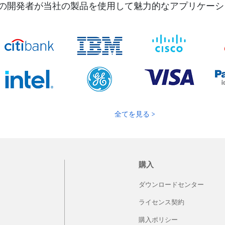
以上の開発者が当社の製品を使用して魅力的なアプリケー
Spire.Presentation for Python
DF
開発者が Python アプリケーション（J2SE および J2EE）内で
に設
PowerPoint ファイルを作成、読み取り、編集、変換、および
るように設計された PowerPoint Python API。
全てを見る >
無料ダウンロードして試用する >
詳細を見る >
購入
ダウンロードセンター
ライセンス契約
購入ポリシー