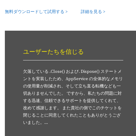
無料ダウンロードして試用する >
詳細を見る >
Office、PDF 及び Barcode を
処理するための
スタンドアロン型 Java ライブラリー
ユーザーたちを信じる
欠落している .Close() および. Dispose() ステートメ
Spire.Office for Java
ントを実装したため、AppService の全体的なメモリ
の使用量が削減され、そして立ち直る転機なども一
開発者が Word、Excel、PowerPoint、PDF ドキュメントを作成、編
切ありませんでした。 ですから、私たちの問題に対
集、変換、印刷し、Java アプリケーション内で 1D ＆ 2D バーコード
する迅速、信頼できるサポートを提供してくれて、
生成およびスキャンできるように設計された独立した Office ライブ
改めて感謝します。 また貴社の側でこのチケットを
ー。
閉じることに同意してくれたこともありがとうござ
いました。...
無料ダウンロードして試用する >
詳細を見る >