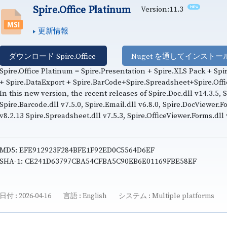
Spire.Office Platinum
Version:11.3
更新情報
ダウンロード Spire.Office
Nuget を通してインストー
Spire.Office Platinum = Spire.Presentation + Spire.XLS Pack + Sp
+ Spire.DataExport + Spire.BarCode+Spire.Spreadsheet+Spire.Off
In this new version, the recent releases of Spire.Doc.dll v14.3.5, S
Spire.Barcode.dll v7.5.0, Spire.Email.dll v6.8.0, Spire.DocViewer.F
v8.2.13 Spire.Spreadsheet.dll v7.5.3, Spire.OfficeViewer.Forms.dl
MD5: EFE912923F284BFE1F92ED0C5564D6EF
SHA-1: CE241D63797CBA54CFBA5C90EB6E01169FBE58EF
日付
2026-04-16
言語
English
システム
Multiple platforms