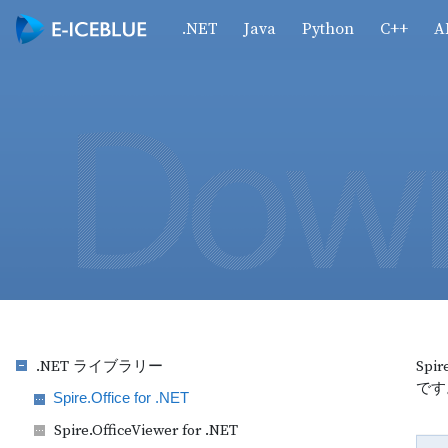
.NET
Java
Python
C++
A
.NET ライブラリー
Sp
です
Spire.Office for .NET
Spire.OfficeViewer for .NET