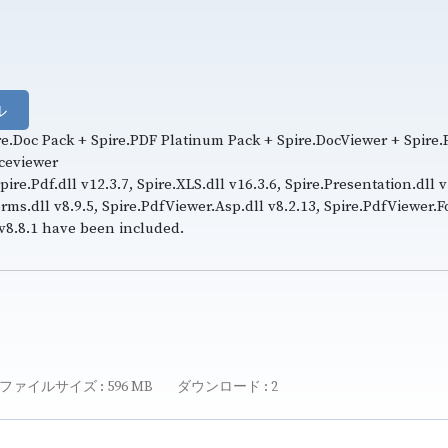
ル
ire.Doc Pack + Spire.PDF Platinum Pack + Spire.DocViewer + Spire
iceviewer
pire.Pdf.dll v12.3.7, Spire.XLS.dll v16.3.6, Spire.Presentation.dll v
orms.dll v8.9.5, Spire.PdfViewer.Asp.dll v8.2.13, Spire.PdfViewer.F
l v8.8.1 have been included.
ファイルサイズ
596 MB
ダウンロード
2