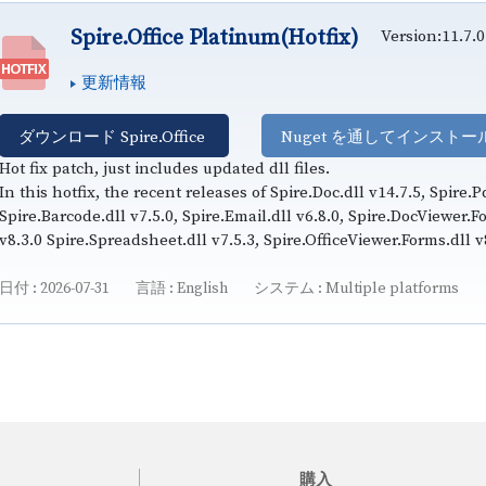
Spire.Office Platinum(Hotfix)
Version:11.7.0
更新情報
ダウンロード Spire.Office
Nuget を通してインストー
Hot fix patch, just includes updated dll files.
In this hotfix, the recent releases of Spire.Doc.dll v14.7.5, Spire.P
Spire.Barcode.dll v7.5.0, Spire.Email.dll v6.8.0, Spire.DocViewer.F
v8.3.0 Spire.Spreadsheet.dll v7.5.3, Spire.OfficeViewer.Forms.dll 
日付
2026-07-31
言語
English
システム
Multiple platforms
購入