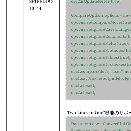
SPIREDOC-
doc2.isUpdateFields(true);

10144
CompareOptions options = new
options.setCompareMoves(true
options.setIgnoreCaseChanges(
options.setIgnoreComments(tru
options.setIgnoreFields(true);

options.setIgnoreFootnotes(true
options.setIgnoreTables(true);

options.setIgnoreTextboxes(tru
doc1.compare(doc2, "user", new 
doc1.saveToFile(outputFile, Fil
doc1.close();

doc2.close();
"Two Lines in One"機
Document doc = ConvertUtil.G