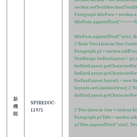
Section section = doc.addSection
section.setTextDirection(TextDi
Paragraph titlePara = section.
titlePara.appendText("===== Fa
titlePara.appendText("\n\n1. Ba
// Basic Two-Lines-in-One Combi
Paragraph p1 = section.addPara
TextRange farEastLayout = p1.
farEastLayout.getCharacterForm
farEastLayout.getCharacterFor
FarEastLayout layout1 = new Fa
layout1.setCombine(true); // Tw
farEastLayout.getCharacterForm
新
SPIREDOC-
機
11975
// Two-Lines-in-One + various br
能
Paragraph p1Title = section.ad
p1Title.appendText("\n\n2. Two-