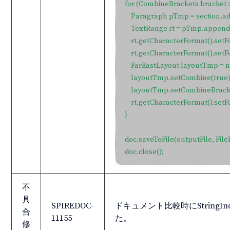
for (CombineBrackets bracket :
    Paragraph pTmp = section.a
    TextRange rt = pTmp.appendT
    rt.getCharacterFormat().setFo
    rt.getCharacterFormat().set
    FarEastLayout layoutTmp = n
    layoutTmp.setCombine(true);
    layoutTmp.setCombineBracke
    rt.getCharacterFormat().set
}

doc.saveToFile(outputFile, File
doc.close();
不
具
SPIREDOC-
ドキュメント比較時にStringInd
合
11155
た。
修