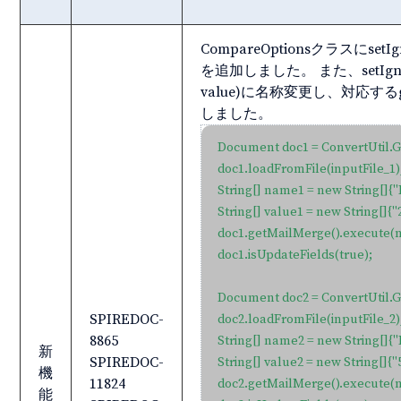
ー
CompareOptionsクラスにsetI
を追加しました。 また、setIgnoreTab
value)に名称変更し、対応するgette
しました。
Document doc1 = ConvertUtil.
doc1.loadFromFile(inputFile_1);
String[] name1 = new String[]
String[] value1 = new String[]{"20
doc1.getMailMerge().execute(n
doc1.isUpdateFields(true);

Document doc2 = ConvertUtil.
SPIREDOC-
doc2.loadFromFile(inputFile_2);
8865
String[] name2 = new String[]
新
SPIREDOC-
String[] value2 = new String[]{"50
機
11824
doc2.getMailMerge().execute(n
能