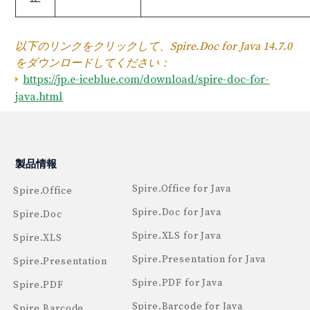
以下のリンクをクリックして、Spire.Doc for Java 14.7.0
をダウンロードしてください：
https://jp.e-iceblue.com/download/spire-doc-for-
java.html
製品情報
Spire.Office for Java
Spire.Office
Spire.Doc for Java
Spire.Doc
Spire.XLS for Java
Spire.XLS
Spire.Presentation for Java
Spire.Presentation
Spire.PDF for Java
Spire.PDF
Spire.Barcode for Java
Spire.Barcode