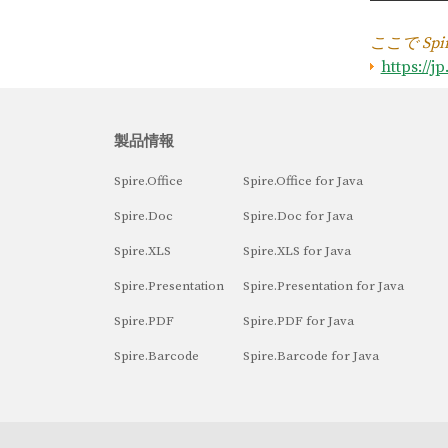
ここで Spir
https://j
製品情報
Spire.Office
Spire.Office for Java
Spire.Doc
Spire.Doc for Java
Spire.XLS
Spire.XLS for Java
Spire.Presentation
Spire.Presentation for Java
Spire.PDF
Spire.PDF for Java
Spire.Barcode
Spire.Barcode for Java