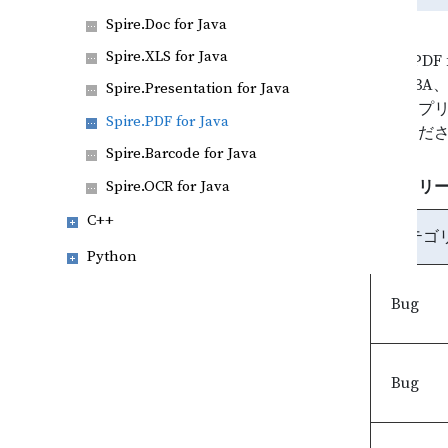
Spire.Doc for Java
Spire.XLS for Java
Spire.
PDF/A
Spire.Presentation for Java
に、アプリ
Spire.PDF for Java
んでくだ
Spire.Barcode for Java
Spire.OCR for Java
このリリ
C++
カテゴ
Python
Bug
Bug