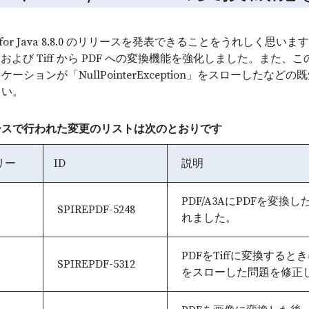
PDF for Java 8.8.0 のリリースを発表できることをうれしく
3A、および Tiff から PDF への変換機能を強化しました。ま
ケーションが「NullPointerException」をスローし
さい。
ースで行われた変更のリストは次のとおりです
リー
ID
説明
PDF/A3AにPDFを変
SPIREPDF-5248
れました。
PDFをTiffに変換するときに
SPIREPDF-5312
をスローした問題を修正