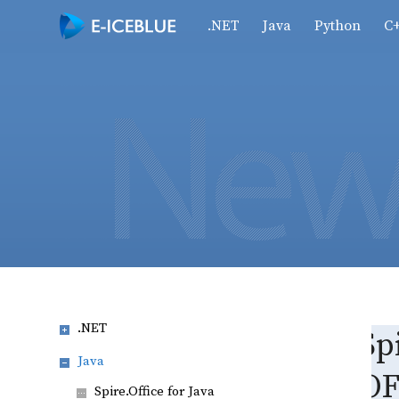
.NET
Java
Python
C
.NET
Sp
Java
O
Spire.Office for Java