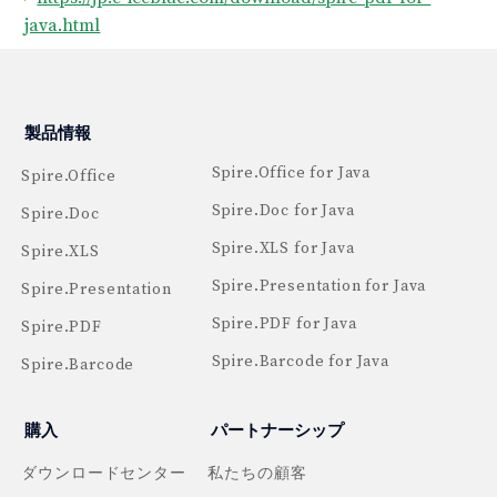
java.html
製品情報
Spire.Office for Java
Spire.Office
Spire.Doc for Java
Spire.Doc
Spire.XLS for Java
Spire.XLS
Spire.Presentation for Java
Spire.Presentation
Spire.PDF for Java
Spire.PDF
Spire.Barcode for Java
Spire.Barcode
購入
パートナーシップ
ダウンロードセンター
私たちの顧客