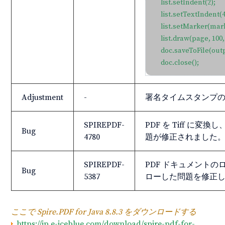
    list.setIndent(2);

    list.setTextIndent(4)
    list.setMarker(mark
    list.draw(page, 100, 
    doc.saveToFile(out
    doc.close();
Adjustment
-
署名タイムスタンプ
SPIREPDF-
PDF を Tiff 
Bug
4780
題が修正されました
SPIREPDF-
PDF ドキュメントのロ
Bug
5387
ローした問題を修正
ここで Spire.PDF for Java 8.8.3 をダウンロードする
https://jp.e-iceblue.com/download/spire-pdf-for-