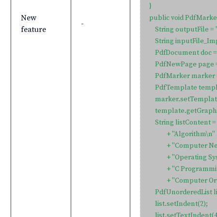
}

New
public void PdfMarke
-
feature
    String outputFile
    String inputFile_I
    PdfDocument doc 
    PdfNewPage page 
    PdfMarker marke
    PdfTemplate templ
    marker.setTemplat
    template.getGraph
    String listContent 
            + "Algorithm\n"

            + "Computer
            + "Operating 
            + "C Programm
            + "Computer
    PdfUnorderedList 
    list.setIndent(2);

    list.setTextIndent(4)