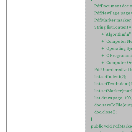
    PdfDocument doc 
    PdfNewPage page 
    PdfMarker marker 
    String listContent 
            + "Algorithm\n"

            + "Computer
            + "Operating 
            + "C Programm
            + "Computer
    PdfUnorderedList 
    list.setIndent(2);

    list.setTextIndent(4)
    list.setMarker(mark
    list.draw(page, 100, 
    doc.saveToFile(out
    doc.close();

}

public void PdfMarke