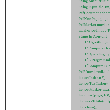
    String outputFile
    String inputFile_I
    PdfDocument doc 
    PdfNewPage page 
    PdfMarker marke
    marker.setImage(P
    String listContent 
            + "Algorithm\n"

            + "Computer
            + "Operating 
            + "C Programm
            + "Computer
    PdfUnorderedList 
    list.setIndent(2);

    list.setTextIndent(4)
    list.setMarker(mark
    list.draw(page, 100, 
    doc.saveToFile(out
    doc.close();
