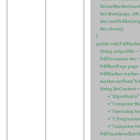
    list.setMarker(mark
    list.draw(page, 100, 
    doc.saveToFile(out
    doc.close();

}

public void PdfMarke
    String outputFile
    PdfDocument doc 
    PdfNewPage page 
    PdfMarker marke
    marker.setText("AA
    String listContent 
            + "Algorithm\n"

            + "Computer
            + "Operating 
            + "C Programm
            + "Computer
    PdfUnorderedList 