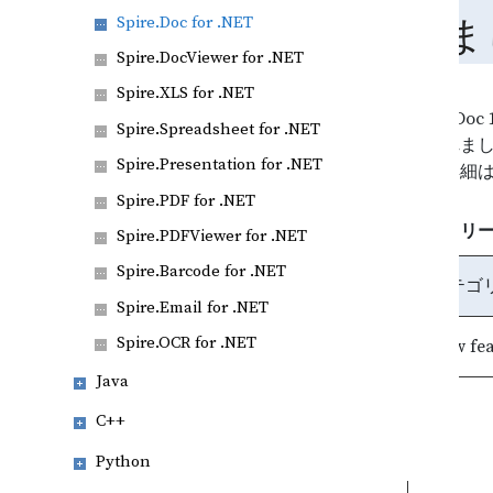
Spire.Doc for .NET
ま
Spire.DocViewer for .NET
Spire.XLS for .NET
Spire.D
Spire.Spreadsheet for .NET
開されました。
Spire.Presentation for .NET
た。詳細
Spire.PDF for .NET
このリリ
Spire.PDFViewer for .NET
Spire.Barcode for .NET
カテゴ
Spire.Email for .NET
Spire.OCR for .NET
New fea
Java
C++
Python