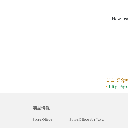
New fea
ここで Spi
https://j
製品情報
Spire.Office
Spire.Office for Java