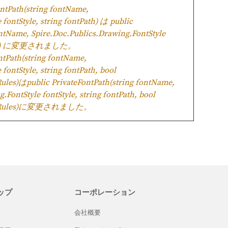
tPath(string fontName,
fontStyle, string fontPath) は public
ontName, Spire.Doc.Publics.Drawing.FontStyle
ntPath) に変更されました。
Path(string fontName,
fontStyle, string fontPath, bool
ules)はpublic PrivateFontPath(string fontName,
.FontStyle fontStyle, string fontPath, bool
tionRules)に変更されました。
ップ
コーポレーション
会社概要