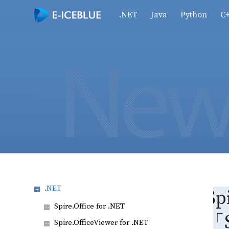
.NET
Java
Python
C
.NET
Sp
Spire.Office for .NET
「S
Spire.OfficeViewer for .NET