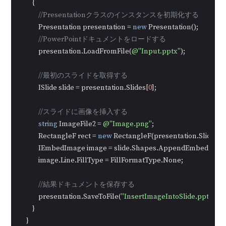
        {

//Presentationクラスのインスタンスを初期化する
            Presentation presentation = 
new
 Presentation();

//PowerPointドキュメントをロードする
            presentation.LoadFromFile(
@"Input.pptx"
);

//最初のスライドを取得する
            ISlide slide = presentation.Slides[
0
];

//スライドに画像を挿入する
string
 ImageFile2 = 
@"Image.png"
;

            RectangleF rect = 
new
 RectangleF(presentation.SlideSize
            IEmbedImage image = slide.Shapes.AppendEmbedImag
            image.Line.FillType = FillFormatType.None;

//結果ドキュメントを保存する
            presentation.SaveToFile(
"InsertImageIntoSlide.pptx"
, F
        }

    }
