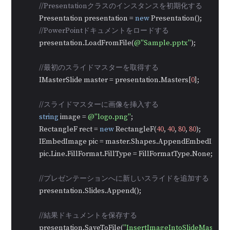
//Presentationクラスのインスタンスを初期化する
            Presentation presentation = 
new
 Presentation();

//PowerPointドキュメントをロードする
            presentation.LoadFromFile(
@"Sample.pptx"
);

//最初のスライドマスターを取得する
            IMasterSlide master = presentation.Masters[
0
];

//スライドマスターに画像を挿入する
string
 image = 
@"logo.png"
;

            RectangleF rect = 
new
 RectangleF(
40
, 
40
, 
80
, 
80
);

            IEmbedImage pic = master.Shapes.AppendEmbedImage
            pic.Line.FillFormat.FillType = FillFormatType.None;

//プレゼンテーションへに新しいスライドを追加する
            presentation.Slides.Append();

//結果ドキュメントを保存する
            presentation.SaveToFile(
"InsertImageIntoSlideMaster.p