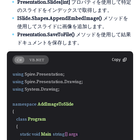
Presentation.Slides[int]
プロパティを使用して特定
のスライドをインデックスで取得します。
ISlide.Shapes.AppendEmbedImage()
メソッドを
使用してスライドに画像を追加します。
Presentation.SaveToFile()
メソッドを使用して結果
ドキュメントを保存します。
C#
VB.NET
Copy
using
using
using
 System.Drawing;

namespace
AddImageToSlide
{

class
Program
    {

static
void
Main
(
string
[] args
)