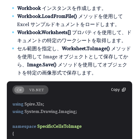
Workbook
インスタンスを作成します。
Workbook.LoadFromFile()
メソッドを使用して
Excel サンプルドキュメントをロードします。
Workbook.Worksheets[]
プロパティを使用して、ド
キュメントの特定のワークシートを取得します。
セル範囲を指定し、
Worksheet.ToImage
()
メソッド
を使用して Image オブジェクトとして保存してか
ら、
Image.Save()
メソッドを使用してオブジェク
トを特定の画像形式で保存します。
C#
VB.NET
Copy
using
using
 System.Drawing.Imaging;

namespace
SpecificCellsToImage
{
