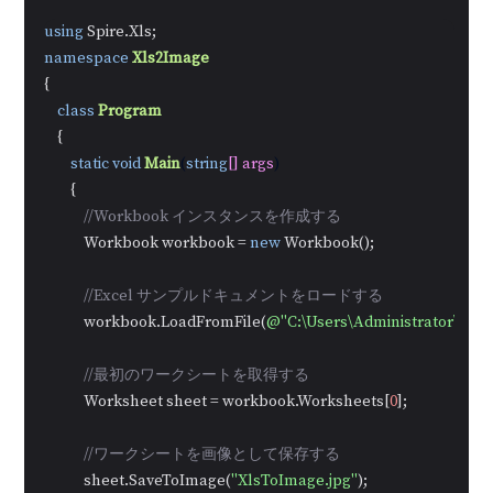
using
namespace
Xls2Image
{

class
Program
    {

static
void
Main
(
string
[] args
)
        {

//Workbook インスタンスを作成する
            Workbook workbook = 
new
 Workbook();

//Excel サンプルドキュメントをロードする
            workbook.LoadFromFile(
@"C:\Users\Administrator\Des
//最初のワークシートを取得する
            Worksheet sheet = workbook.Worksheets[
0
];

//ワークシートを画像として保存する
            sheet.SaveToImage(
"XlsToImage.jpg"
);
