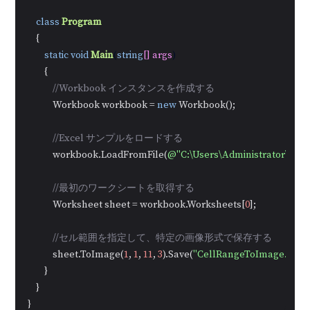
class
Program
    {

static
void
Main
(
string
[] args
)
        {

//Workbook インスタンスを作成する
            Workbook workbook = 
new
 Workbook();

//Excel サンプルをロードする
            workbook.LoadFromFile(
@"C:\Users\Administrator\Des
//最初のワークシートを取得する
            Worksheet sheet = workbook.Worksheets[
0
];

//セル範囲を指定して、特定の画像形式で保存する
            sheet.ToImage(
1
, 
1
, 
11
, 
3
).Save(
"CellRangeToImage.png"
        }

    }

}