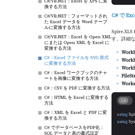
C#/VB.NET：Excel を XPS に変
換する方法
C# で E
C#/VB.NET：フォーマットされ
た Excel データを Word テーブ
ルに変換する方法
Spire.X
C#/VB.NET：Excel を Open XML
す。詳細
にまたは Open XML を Excel に
変換する方法
Work
C#：Excel ファイルを SVG 形式
Workb
に変換する方法
Workb
C#：Excel ワークブックのチャ
FileS
ートを画像に変換する方法
Worksh
C#：CSV を PDF に変換する方法
C#：HTML を Excel に変換する
C#
方法
C#：XML を Excel と PDF に変
using
換する方法
using
 Sy
C# でデータベースをPDF化：
SQL データと表の書式設定