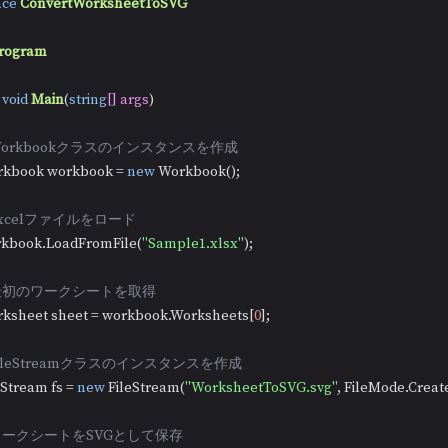
ce
ConvertWorksheetToSVG
rogram
void
Main
(
string
[] args
)
 Workbookクラスのインスタンスを作成
  Workbook workbook = 
new
 Workbook();

 Excelファイルをロード
  workbook.LoadFromFile(
"Sample1.xlsx"
);

 最初のワークシートを取得
   Worksheet sheet = workbook.Worksheets[
0
];

 FileStreamクラスのインスタンスを作成
FileStream fs = 
new
 FileStream(
"WorksheetToSVG.svg"
, FileMode.Create
 ワークシートをSVGとして保存