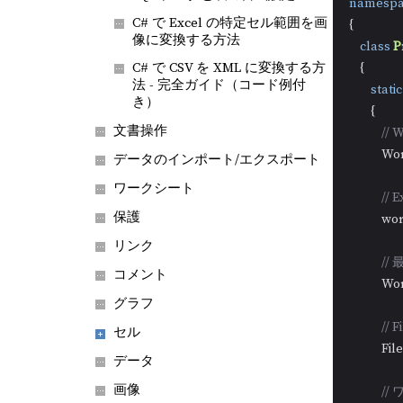
namespa
C# で Excel の特定セル範囲を画
{

像に変換する方法
class
P
C# で CSV を XML に変換する方
    {

法 - 完全ガイド（コード例付
static
き）
        {

文書操作
//
          
データのインポート/エクスポート
ワークシート
//
保護
          
リンク
//
コメント
         
グラフ
//
セル
            
データ
画像
//