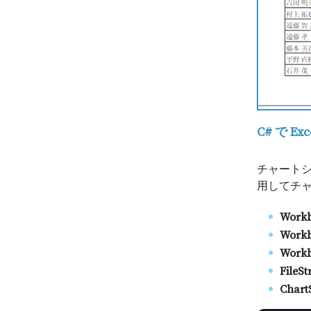
C# で E
チャートシー
用してチャ
Work
Workb
Workb
FileS
Chart