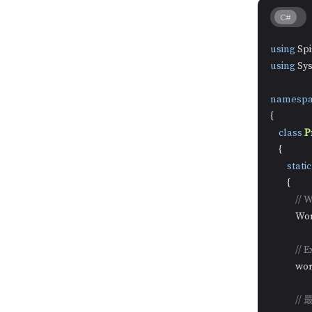
C#
using
using
 Sy
namespa
{

class
P
    {

static
        {

//
          
//
          
//