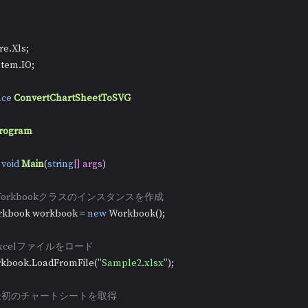
stem.IO;

ce
ConvertChartSheetToSVG
rogram
void
Main
(
string
[] args
)
 Workbookクラスのインスタンスを作成
  Workbook workbook = 
new
 Workbook();

 Excelファイルをロード
  workbook.LoadFromFile(
"Sample2.xlsx"
);

 最初のチャートシートを取得