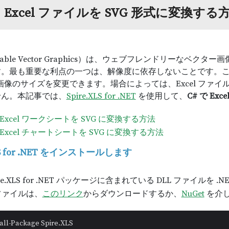
：Excel ファイルを SVG 形式に変換する
alable Vector Graphics）は、ウェブフレンドリーな
す。最も重要な利点の一つは、解像度に依存しないことです。
G 画像のサイズを変更できます。場合によっては、Excel ファ
せん。本記事では、
Spire.XLS for .NET
を使用して、
C# で Ex
で Excel ワークシートを SVG に変換する方法
で Excel チャートシートを SVG に変換する方法
XLS for .NET をインストールします
re.XLS for .NET パッケージに含まれている DLL ファイ
 ファイルは、
このリンク
からダウンロードするか、
NuGet
を介
all-Package Spire.XLS