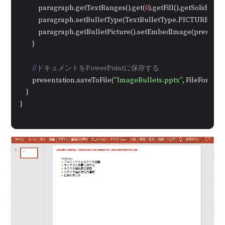
            paragraph.getTextRanges().get(
0
).getFill().getSolidColo
            paragraph.setBulletType(TextBulletType.PICTURE);

            paragraph.getBulletPicture().setEmbedImage(present
        }

//ドキュメントをPowerPointに保存する
        presentation.saveToFile(
"ImageBullets.pptx"
, FileFormat.
    }

}