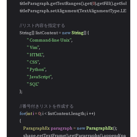
        titleParagraph.getTextRanges().get(
0
).getFill().getSolidCo
        titleParagraph.setAlignment(TextAlignmentType.LEFT);

//リスト内容を指定する
        String[] listContent = 
new
String
[] {

" Command-line Unix"
,

" Vim"
,

" HTML"
,

" CSS"
,

" Python"
,

" JavaScript"
,

" SQL"
        };

//番号付きリストを作成する
for
(
int
i
=
0
; i < listContent.length; i ++)

        {

ParagraphEx
paragraph
=
new
ParagraphEx
();

            shape.getTextFrame().getParagraphs().append(paragra