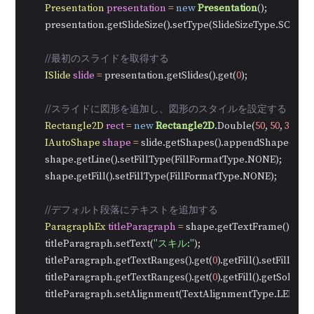
Presentation
presentation
=
new
Presentation
();

        presentation.getSlideSize().setType(SlideSizeType.SCREEN
//最初のスライドを取得する
ISlide
slide
=
 presentation.getSlides().get(
0
);

//スライドに図形を追加し、図形のスタイルを設定する
Rectangle2D
rect
=
new
Rectangle2D
.Double(
50
, 
50
, 
350
, 
2
IAutoShape
shape
=
 slide.getShapes().appendShape(Shap
        shape.getLine().setFillType(FillFormatType.NONE);

        shape.getFill().setFillType(FillFormatType.NONE);

//デフォルト段落にテキストを追加する
ParagraphEx
titleParagraph
=
 shape.getTextFrame().getP
        titleParagraph.setText(
"スキル:"
);

        titleParagraph.getTextRanges().get(
0
).getFill().setFillTy
        titleParagraph.getTextRanges().get(
0
).getFill().getSolidCo
        titleParagraph.setAlignment(TextAlignmentType.LEFT);
