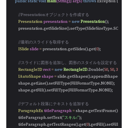
public
static
void
main
(String[] args)
throws
 Exception {

//Presentationオブジェクトを作成する
Presentation
presentation
=
new
Presentation
();

        presentation.getSlideSize().setType(SlideSizeType.SCREEN
//最初のスライドを取得する
ISlide
slide
=
 presentation.getSlides().get(
0
);

//スライドに図形を追加し、図形のスタイルを設定する
Rectangle2D
rect
=
new
Rectangle2D
.Double(
50
, 
50
, 
300
, 
2
IAutoShape
shape
=
 slide.getShapes().appendShape(Shap
        shape.getLine().setFillType(FillFormatType.NONE);

        shape.getFill().setFillType(FillFormatType.NONE);

//デフォルト段落にテキストを追加する
ParagraphEx
titleParagraph
=
 shape.getTextFrame().getP
        titleParagraph.setText(
"スキル:"
);

        titleParagraph.getTextRanges().get(
0
).getFill().setFillTy