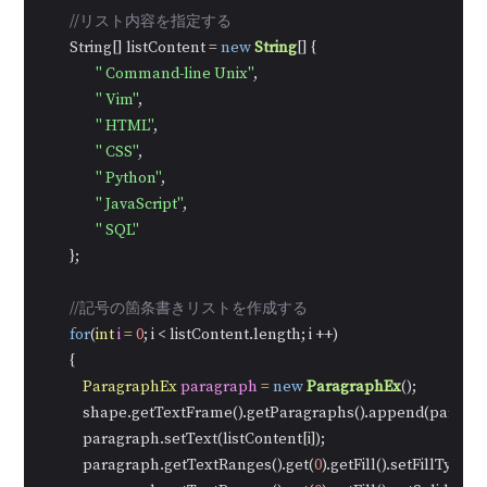
//リスト内容を指定する
        String[] listContent = 
new
String
[] {

" Command-line Unix"
,

" Vim"
,

" HTML"
,

" CSS"
,

" Python"
,

" JavaScript"
,

" SQL"
        };

//記号の箇条書きリストを作成する
for
(
int
i
=
0
; i < listContent.length; i ++)

        {

ParagraphEx
paragraph
=
new
ParagraphEx
();

            shape.getTextFrame().getParagraphs().append(paragra
            paragraph.setText(listContent[i]);

            paragraph.getTextRanges().get(
0
).getFill().setFillType(