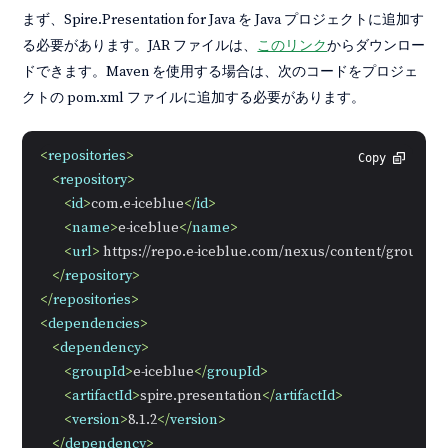
まず、Spire.Presentation for Java を Java プロジェクトに追加す
る必要があります。JAR ファイルは、
このリンク
からダウンロー
ドできます。Maven を使用する場合は、次のコードをプロジェ
クトの pom.xml ファイルに追加する必要があります。
<
repositories
>
Copy
<
repository
>
<
id
>
com.e-iceblue
</
id
>
<
name
>
e-iceblue
</
name
>
<
url
>
 https://repo.e-iceblue.com/nexus/content/groups/p
</
repository
>
</
repositories
>
<
dependencies
>
<
dependency
>
<
groupId
>
e-iceblue
</
groupId
>
<
artifactId
>
spire.presentation
</
artifactId
>
<
version
>
8.1.2
</
version
>
</
dependency
>