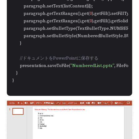
            paragraph.setText(listContent[i]);

            paragraph.getTextRanges().get(
0
).getFill().setFillType(
            paragraph.getTextRanges().get(
0
).getFill().getSolidColo
            paragraph.setBulletType(TextBulletType.NUMBERED);

            paragraph.setBulletStyle(NumberedBulletStyle.BUL
        }

//ドキュメントをPowerPointに保存する
        presentation.saveToFile(
"NumberedList.pptx"
, FileFormat
    }

}