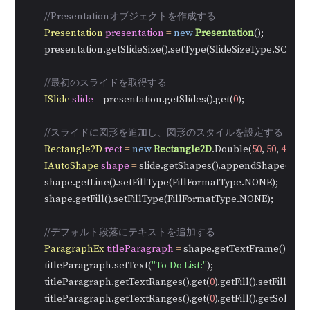
//Presentationオブジェクトを作成する
Presentation
presentation
=
new
Presentation
();

        presentation.getSlideSize().setType(SlideSizeType.SCREEN
//最初のスライドを取得する
ISlide
slide
=
 presentation.getSlides().get(
0
);

//スライドに図形を追加し、図形のスタイルを設定する
Rectangle2D
rect
=
new
Rectangle2D
.Double(
50
, 
50
, 
400
, 
1
IAutoShape
shape
=
 slide.getShapes().appendShape(Shap
        shape.getLine().setFillType(FillFormatType.NONE);

        shape.getFill().setFillType(FillFormatType.NONE);

//デフォルト段落にテキストを追加する
ParagraphEx
titleParagraph
=
 shape.getTextFrame().getP
        titleParagraph.setText(
"To-Do List:"
);

        titleParagraph.getTextRanges().get(
0
).getFill().setFillTy
        titleParagraph.getTextRanges().get(
0
).getFill().getSolidCo