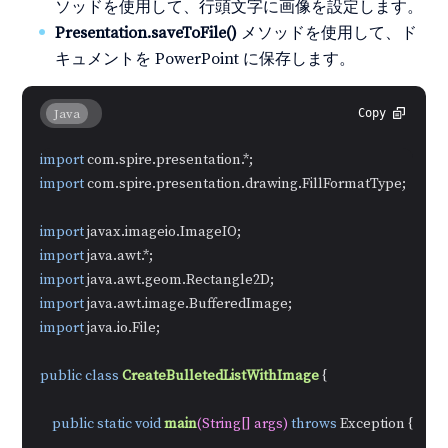
ソッドを使用して、行頭文字に画像を設定します。
Presentation.saveToFile()
メソッドを使用して、ド
キュメントを PowerPoint に保存します。
Java
Copy
import
import
 com.spire.presentation.drawing.FillFormatType;

import
import
import
import
import
 java.io.File;

public
class
CreateBulletedListWithImage
 {

public
static
void
main
(String[] args)
throws
 Exception {
