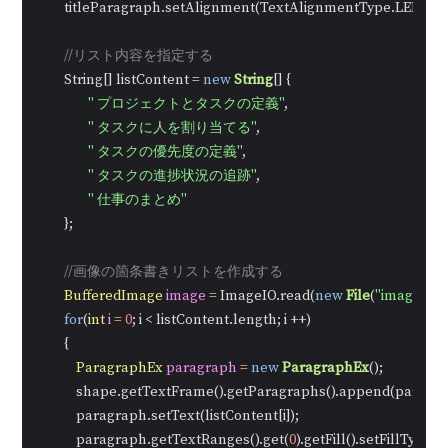
        titleParagraph.setAlignment(TextAlignmentType.LEFT);

//リスト内容を指定する
        String[] listContent = 
new
String
[] {

" プロジェクトとタスクの定義"
,

" タスクに人を割り当てる"
,

" タスクの優先度の定義"
,

" タスクの進捗状況の追跡"
,

" 仕事のまとめ"
        };

//画像の箇条書きリストを作成する
BufferedImage
image
=
 ImageIO.read(
new
File
(
"image.jpg
for
(
int
i
=
0
; i < listContent.length; i ++)

        {

ParagraphEx
paragraph
=
new
ParagraphEx
();

            shape.getTextFrame().getParagraphs().append(paragra
            paragraph.setText(listContent[i]);

            paragraph.getTextRanges().get(
0
).getFill().setFillType(