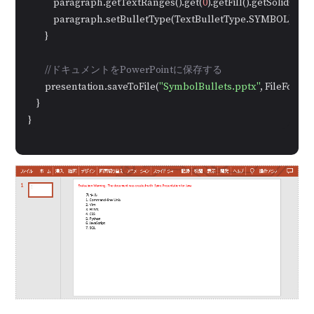
            paragraph.getTextRanges().get(
0
).getFill().getSolidColo
            paragraph.setBulletType(TextBulletType.SYMBOL);

        }

//ドキュメントをPowerPointに保存する
        presentation.saveToFile(
"SymbolBullets.pptx"
, FileForma
    }

}