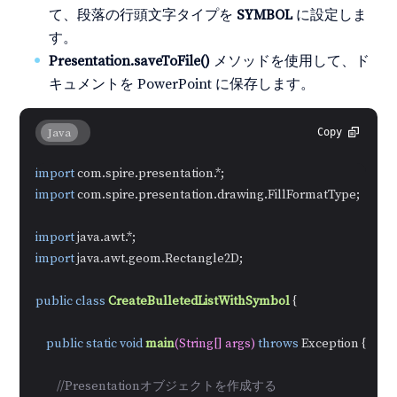
て、段落の行頭文字タイプを
SYMBOL
に設定しま
す。
Presentation.saveToFile()
メソッドを使用して、ド
キュメントを PowerPoint に保存します。
Java
Copy
import
import
 com.spire.presentation.drawing.FillFormatType;

import
import
 java.awt.geom.Rectangle2D;

public
class
CreateBulletedListWithSymbol
 {

public
static
void
main
(String[] args)
throws
 Exception {

//Presentationオブジェクトを作成する