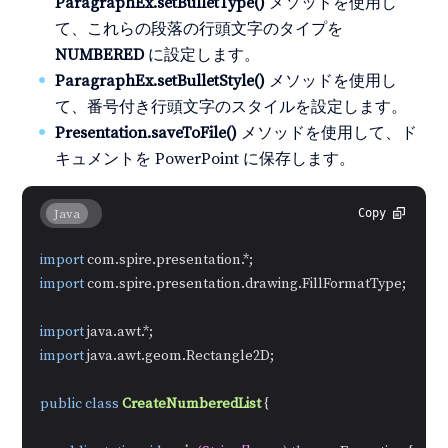
ParagraphEx.setBulletType()
メソッドを使用し
て、これらの段落の行頭文字のタイプを
NUMBERED
に設定します。
ParagraphEx.setBulletStyle()
メソッドを使用し
て、番号付き行頭文字のスタイルを設定します。
Presentation.saveToFile()
メソッドを使用して、ド
キュメントを PowerPoint に保存します。
Java
Copy
import
import
 com.spire.presentation.drawing.FillFormatType;

import
import
 java.awt.geom.Rectangle2D;

public
class
CreateNumberedList
 {
