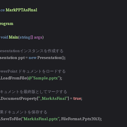
ce
MarkPPTAsFinal
rogram
void
Main
(
string
[] args
)
Presentationインスタンスを作成する
 Presentation ppt = 
new
 Presentation();

PowerPoint ドキュメントをロードする
 ppt.LoadFromFile(
@"Sample.pptx"
);

/ドキュメントを最終版としてマークする
  ppt.DocumentProperty[
"_MarkAsFinal"
] = 
true
;

/結果ドキュメントを保存する
 ppt.SaveToFile(
"MarkAsFinal.pptx"
, FileFormat.Pptx2013);
