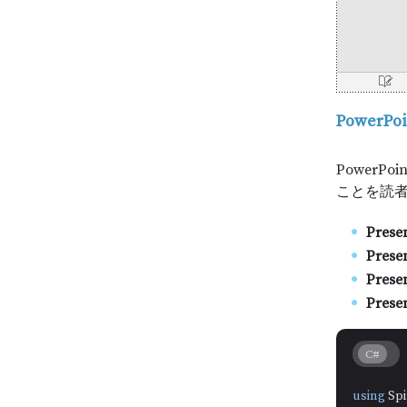
Power
Power
ことを読
Prese
Prese
Prese
Presen
C#
using
 Sp