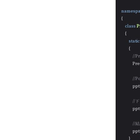
namespa
{

class
P
    {

static
        {

//
           
//
           
/
          
/
           
        }
