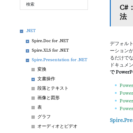
C#
法
.NET
Spire.Doc for .NET
デフォルト
Spire.XLS for .NET
ーション
るだけで
Spire.Presentation for .NET
ドキュメ
変換
で Powe
文書操作
Pow
段落とテキスト
Pow
画像と図形
Pow
表
Pow
グラフ
Spire.P
オーディオとビデオ