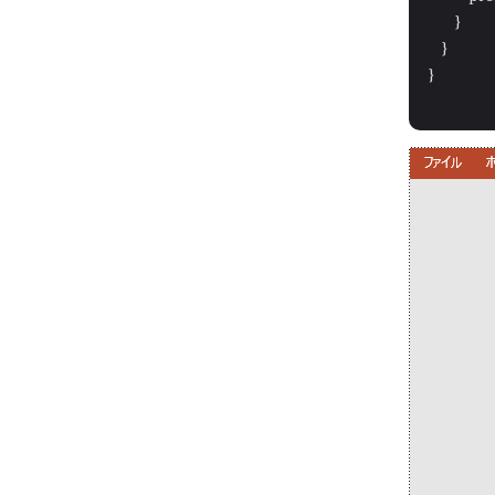
        }

    }

}