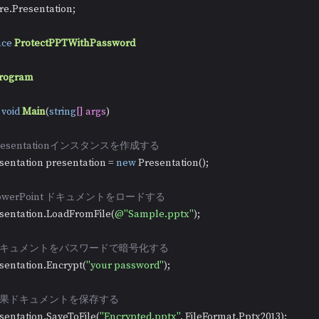
ire.Presentation;

ce
ProtectPPTWithPassword
rogram
void
Main
(
string
[] args
)
Presentationインスタンスを作成する
  Presentation presentation = 
new
 Presentation();

PowerPoint ドキュメントをロードする
  presentation.LoadFromFile(
@"Sample.pptx"
);

/ドキュメントをパスワードで暗号化する
 presentation.Encrypt(
"your password"
);

/結果ドキュメントを保存する
  presentation.SaveToFile(
"Encrypted.pptx"
, FileFormat.Pptx2013);
