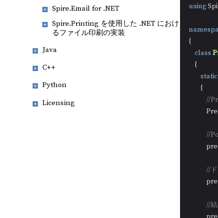
using
 Sp
Spire.Email for .NET
Spire.Printing を使用した .NET におけ
namespa
るファイル印刷の実装
{

Java
class
P
    {

C++
static
Python
        {

//
Licensing
          
//
          
/
           
/
          