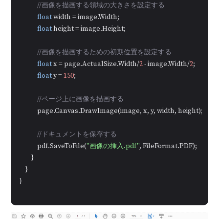
//画像を描画する領域の大きさを設定する
float
 width = image.Width;

float
 height = image.Height;

//画像を描画するための初期位置を設定する
float
 x = page.ActualSize.Width/
2
 - image.Width/
2
;

float
 y = 
150
;

//ページ上に画像を描画する
            page.Canvas.DrawImage(image, x, y, width, height);

//ドキュメントを保存する
            pdf.SaveToFile(
"画像の挿入.pdf"
, FileFormat.PDF);

        }

    }

}