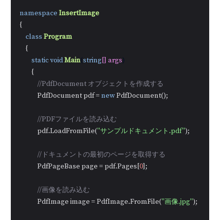
namespace
InsertImage
{

class
Program
    {

static
void
Main
(
string
[] args
)
        {

//PdfDocument オブジェクトを作成する
            PdfDocument pdf = 
new
 PdfDocument();

//PDFファイルを読み込む
            pdf.LoadFromFile(
"サンプルドキュメント.pdf"
);

//ドキュメントの最初のページを取得する
            PdfPageBase page = pdf.Pages[
0
];

//画像を読み込む
            PdfImage image = PdfImage.FromFile(
"画像.jpg"
);
