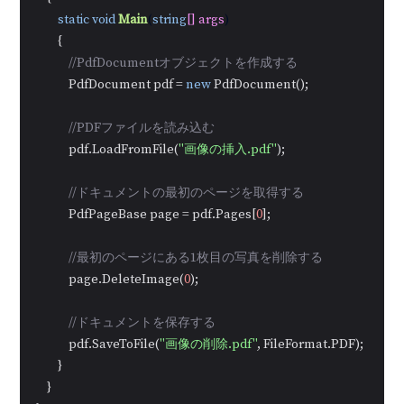
static
void
Main
(
string
[] args
)
        {

//PdfDocumentオブジェクトを作成する
            PdfDocument pdf = 
new
 PdfDocument();

//PDFファイルを読み込む
            pdf.LoadFromFile(
"画像の挿入.pdf"
);

//ドキュメントの最初のページを取得する
            PdfPageBase page = pdf.Pages[
0
];

//最初のページにある1枚目の写真を削除する
            page.DeleteImage(
0
);

//ドキュメントを保存する
            pdf.SaveToFile(
"画像の削除.pdf"
, FileFormat.PDF);

        }

    }
