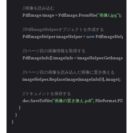
//画像を読み込む
            PdfImage image = PdfImage.FromFile(
"画像1.jpg"
);

//PdfImageHelperオブジェクトを作成する
            PdfImageHelper imageHelper = 
new
 PdfImageHelper();

//1ページ目の画像情報を取得する
            PdfImageInfo[] imageInfo = imageHelper.GetImagesInfo
//1ページ目の画像を読み込んだ画像に置き換える
            imageHelper.ReplaceImage(imageInfo[
0
], image);

//ドキュメントを保存する
            doc.SaveToFile(
"画像の置き換え.pdf"
, FileFormat.PDF);

        }

    }

}