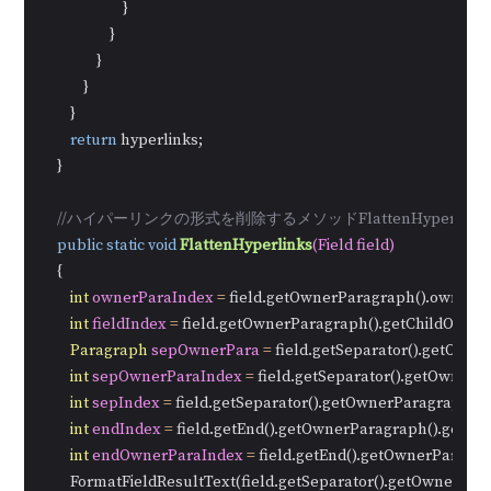
                        }

                    }

                }

            }

        }

return
 hyperlinks;

    }

//ハイパーリンクの形式を削除するメソッドFlattenHyperlink
public
static
void
FlattenHyperlinks
(Field field)
    {

int
ownerParaIndex
=
 field.getOwnerParagraph().ownerTex
int
fieldIndex
=
 field.getOwnerParagraph().getChildObjects(
Paragraph
sepOwnerPara
=
 field.getSeparator().getOwne
int
sepOwnerParaIndex
=
 field.getSeparator().getOwnerP
int
sepIndex
=
 field.getSeparator().getOwnerParagraph().ge
int
endIndex
=
 field.getEnd().getOwnerParagraph().getChild
int
endOwnerParaIndex
=
 field.getEnd().getOwnerParagra
        FormatFieldResultText(field.getSeparator().getOwner