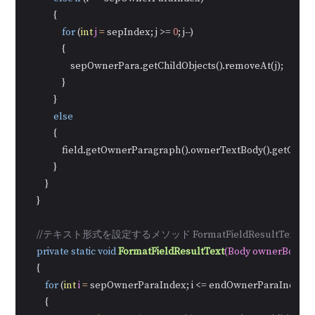
            {

for
 (
int
j
=
 sepIndex; j >= 
0
; j--)

                {

                    sepOwnerPara.getChildObjects().removeAt(j);

                }

            }

else
            {

                field.getOwnerParagraph().ownerTextBody().getChild
            }

        }

    }

//テキスト形式を設定するメソッド FormatFieldResultText(
private
static
void
FormatFieldResultText
(Body ownerBody, 
i
    {

for
 (
int
i
=
 sepOwnerParaIndex; i <= endOwnerParaIndex; i+
        {
