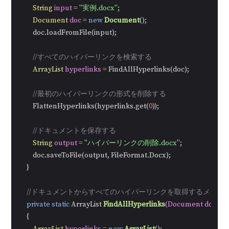
String
input
=
"実例.docx"
;

Document
doc
=
new
Document
();

        doc.loadFromFile(input);

//すべてのハイパーリンクを検索する
ArrayList
hyperlinks
=
 FindAllHyperlinks(doc);

//最初のハイパーリンクの形式を削除する
        FlattenHyperlinks(hyperlinks.get(
0
));

//ドキュメントを保存する
String
output
=
"ハイパーリンクの削除.docx"
;

        doc.saveToFile(output, FileFormat.Docx);

    }

//ドキュメントからすべてのハイパーリンクを取得するメソッド FindA
private
static
 ArrayList 
FindAllHyperlinks
(Document docum
    {
