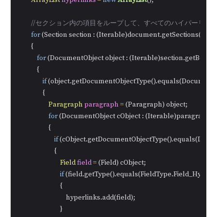
ArrayList
hyperlinks
=
new
ArrayList
();

//セクション内の項目をループして、すべてのハイパーリン
for
 (Section section : (Iterable)document.getSections())

        {

for
 (DocumentObject object : (Iterable)section.getBody().
            {

if
 (object.getDocumentObjectType().equals(DocumentO
                {

Paragraph
paragraph
=
 (Paragraph) object;

for
 (DocumentObject cObject : (Iterable)paragraph.ge
                    {

if
 (cObject.getDocumentObjectType().equals(Docum
                        {

Field
field
=
 (Field) cObject;

if
 (field.getType().equals(FieldType.Field_Hyperlin
                            {

                                hyperlinks.add(field);

                            }
