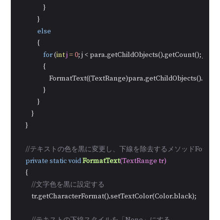
                }

            }

else
            {

for
 (
int
j
=
0
; j < para.getChildObjects().getCount(); j++)

                {

                    FormatText((TextRange)para.getChildObjects().get(j))
                }

            }

        }

    }

//テキストの色を黒に変更し、下線を除去するメソッドFormatT
private
static
void
FormatText
(TextRange tr)
    {

//文字色を黒に設定する
        tr.getCharacterFormat().setTextColor(Color.black);
