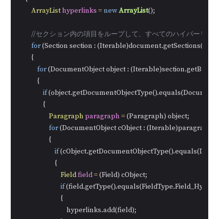
ArrayList
hyperlinks
=
new
ArrayList
();

//セクション内の項目をループして、すべてのハイパーリン
for
 (Section section : (Iterable)document.getSections())

        {

for
 (DocumentObject object : (Iterable)section.getBody().
            {

if
 (object.getDocumentObjectType().equals(DocumentO
                {

Paragraph
paragraph
=
 (Paragraph) object;

for
 (DocumentObject cObject : (Iterable)paragraph.ge
                    {

if
 (cObject.getDocumentObjectType().equals(Docum
                        {

Field
field
=
 (Field) cObject;

if
 (field.getType().equals(FieldType.Field_Hyperlin
                            {

                                hyperlinks.add(field);
