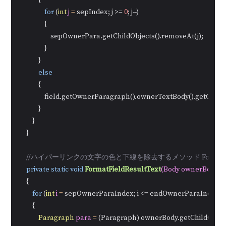
            {

for
 (
int
j
=
 sepIndex; j >= 
0
; j--)

                {

                    sepOwnerPara.getChildObjects().removeAt(j);

                }

            }

else
            {

                field.getOwnerParagraph().ownerTextBody().getChild
            }

        }

    }

//ハイパーリンクの文字の色と下線を除去するメソッド FormatField
private
static
void
FormatFieldResultText
(Body ownerBody, 
i
    {

for
 (
int
i
=
 sepOwnerParaIndex; i <= endOwnerParaIndex; i+
        {

Paragraph
para
=
 (Paragraph) ownerBody.getChildObjects(