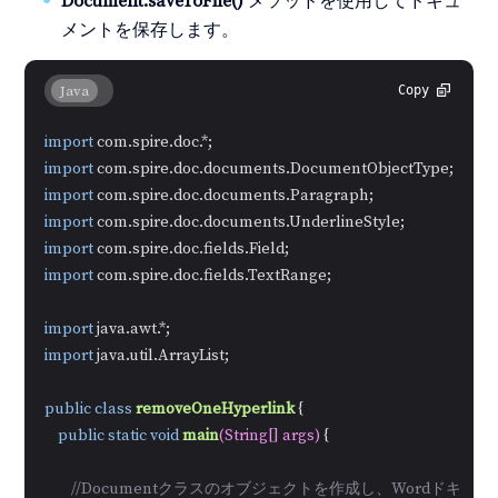
Document.saveToFile()
メソッドを使用してドキュ
メントを保存します。
Java
Copy
import
import
import
import
import
import
 com.spire.doc.fields.TextRange;

import
import
 java.util.ArrayList;

public
class
removeOneHyperlink
 {

public
static
void
main
(String[] args)
 {

//Documentクラスのオブジェクトを作成し、Wordドキュ