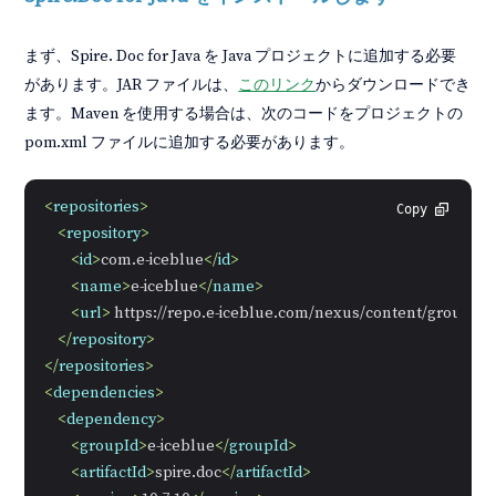
まず、Spire. Doc for Java を Java プロジェクトに追加する必要
があります。JAR ファイルは、
このリンク
からダウンロードでき
ます。Maven を使用する場合は、次のコードをプロジェクトの
pom.xml ファイルに追加する必要があります。
<
repositories
>
Copy
<
repository
>
<
id
>
com.e-iceblue
</
id
>
<
name
>
e-iceblue
</
name
>
<
url
>
 https://repo.e-iceblue.com/nexus/content/groups/p
</
repository
>
</
repositories
>
<
dependencies
>
<
dependency
>
<
groupId
>
e-iceblue
</
groupId
>
<
artifactId
>
spire.doc
</
artifactId
>