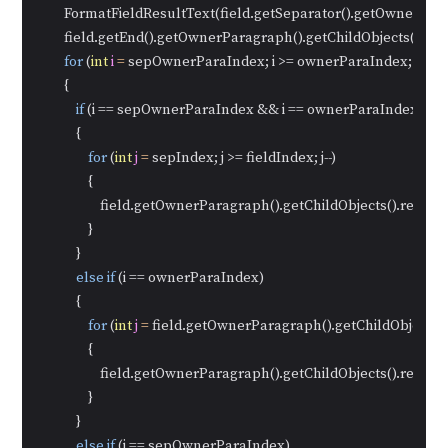
        FormatFieldResultText(field.getSeparator().getOwner
        field.getEnd().getOwnerParagraph().getChildObjects().r
for
 (
int
i
=
 sepOwnerParaIndex; i >= ownerParaIndex; i--)

        {

if
 (i == sepOwnerParaIndex && i == ownerParaIndex)

            {

for
 (
int
j
=
 sepIndex; j >= fieldIndex; j--)

                {

                    field.getOwnerParagraph().getChildObjects().remove
                }

            }

else
if
 (i == ownerParaIndex)

            {

for
 (
int
j
=
 field.getOwnerParagraph().getChildObjects().
                {

                    field.getOwnerParagraph().getChildObjects().remove
                }

            }

else
if
 (i == sepOwnerParaIndex)
