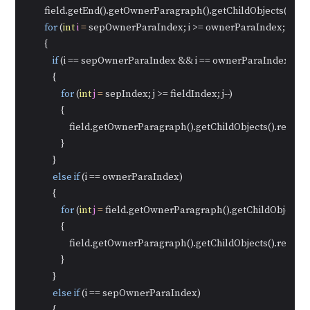
        field.getEnd().getOwnerParagraph().getChildObjects().r
for
 (
int
i
=
 sepOwnerParaIndex; i >= ownerParaIndex; i--)

        {

if
 (i == sepOwnerParaIndex && i == ownerParaIndex)

            {

for
 (
int
j
=
 sepIndex; j >= fieldIndex; j--)

                {

                    field.getOwnerParagraph().getChildObjects().remove
                }

            }

else
if
 (i == ownerParaIndex)

            {

for
 (
int
j
=
 field.getOwnerParagraph().getChildObjects().
                {

                    field.getOwnerParagraph().getChildObjects().remove
                }

            }

else
if
 (i == sepOwnerParaIndex)
