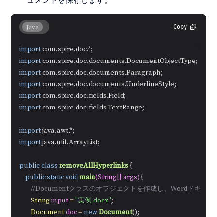
ュメントを保存します。
Java
Copy
import
import
import
import
import
import
 com.spire.doc.fields.TextRange;

import
import
 java.util.ArrayList;

public
class
removeAllHyperlinks
 {

public
static
void
main
(String[] args)
 {

//Documentクラスのオブジェクトを作成し、Wordドキュ
String
input
=
"実例.docx"
;

Document
doc
=
new
Document
();
