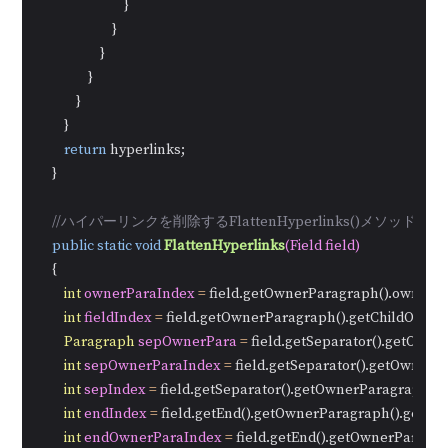
                            }

                        }

                    }

                }

            }

        }

return
 hyperlinks;

    }

//ハイパーリンクを削除するFlattenHyperlinks()メソッドを
public
static
void
FlattenHyperlinks
(Field field)
    {

int
ownerParaIndex
=
 field.getOwnerParagraph().ownerTex
int
fieldIndex
=
 field.getOwnerParagraph().getChildObjects(
Paragraph
sepOwnerPara
=
 field.getSeparator().getOwne
int
sepOwnerParaIndex
=
 field.getSeparator().getOwnerP
int
sepIndex
=
 field.getSeparator().getOwnerParagraph().ge
int
endIndex
=
 field.getEnd().getOwnerParagraph().getChild
int
endOwnerParaIndex
=
 field.getEnd().getOwnerParagra