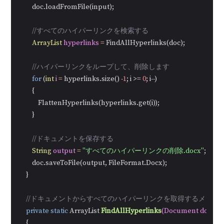
        doc.loadFromFile(input);

//すべてのハイパーリンクを検索する
ArrayList
hyperlinks
=
 FindAllHyperlinks(doc);

//ハイパーリンクをループして、削除します
for
 (
int
i
=
 hyperlinks.size() -
1
; i >= 
0
; i--)

        {

            FlattenHyperlinks(hyperlinks.get(i));

        }

//ドキュメントを保存する
String
output
=
"すべてのハイパーリンクの削除.docx"
;

        doc.saveToFile(output, FileFormat.Docx);

    }

//ドキュメントからすべてのハイパーリンクを取得するメソッド FindA
private
static
 ArrayList 
FindAllHyperlinks
(Document docum
    {
