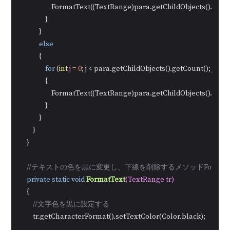
                    FormatText((TextRange)para.getChildObjects().get(j))
                }

            }

else
            {

for
 (
int
j
=
0
; j < para.getChildObjects().getCount(); j++)

                {

                    FormatText((TextRange)para.getChildObjects().get(j))
                }

            }

        }

    }

//テキストの色を黒に変更し、下線を削除するメソッドFormatT
private
static
void
FormatText
(TextRange tr)
    {

//文字色を黒に設定する
        tr.getCharacterFormat().setTextColor(Color.black);
