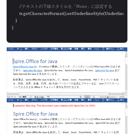
//テキストの下線スタイルを「None」に設定する
        tr.getCharacterFormat().setUnderlineStyle(UnderlineStyl
    }

}