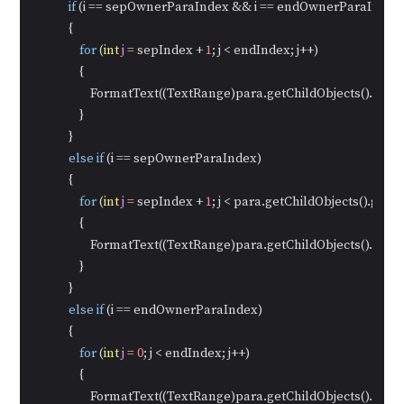
if
 (i == sepOwnerParaIndex && i == endOwnerParaIndex)
            {

for
 (
int
j
=
 sepIndex + 
1
; j < endIndex; j++)

                {

                    FormatText((TextRange)para.getChildObjects().get(j))
                }

            }

else
if
 (i == sepOwnerParaIndex)

            {

for
 (
int
j
=
 sepIndex + 
1
; j < para.getChildObjects().getCou
                {

                    FormatText((TextRange)para.getChildObjects().get(j))
                }

            }

else
if
 (i == endOwnerParaIndex)

            {

for
 (
int
j
=
0
; j < endIndex; j++)

                {

                    FormatText((TextRange)para.getChildObjects().get(j))