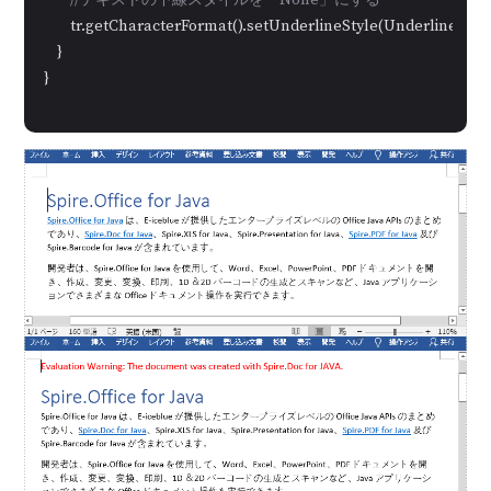
//テキストの下線スタイルを「None」にする
        tr.getCharacterFormat().setUnderlineStyle(UnderlineStyl
    }

}