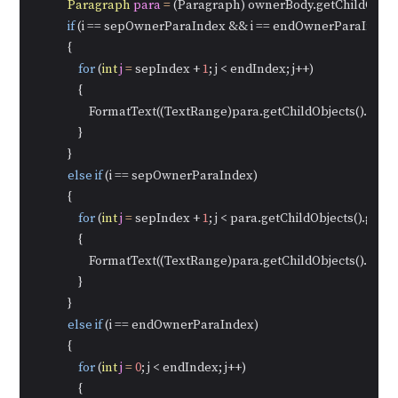
Paragraph
para
=
 (Paragraph) ownerBody.getChildObjects(
if
 (i == sepOwnerParaIndex && i == endOwnerParaIndex)
            {

for
 (
int
j
=
 sepIndex + 
1
; j < endIndex; j++)

                {

                    FormatText((TextRange)para.getChildObjects().get(j))
                }

            }

else
if
 (i == sepOwnerParaIndex)

            {

for
 (
int
j
=
 sepIndex + 
1
; j < para.getChildObjects().getCou
                {

                    FormatText((TextRange)para.getChildObjects().get(j))
                }

            }

else
if
 (i == endOwnerParaIndex)

            {

for
 (
int
j
=
0
; j < endIndex; j++)

                {
