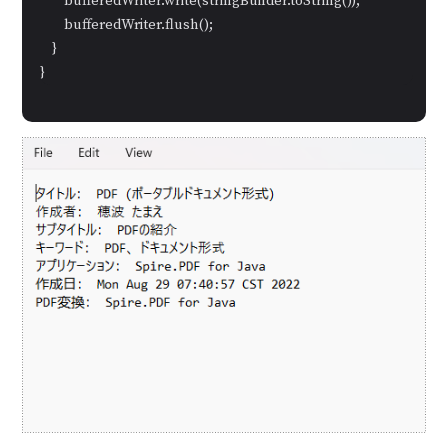
        bufferedWriter.write(stringBuilder.toString());

        bufferedWriter.flush();

    }

}