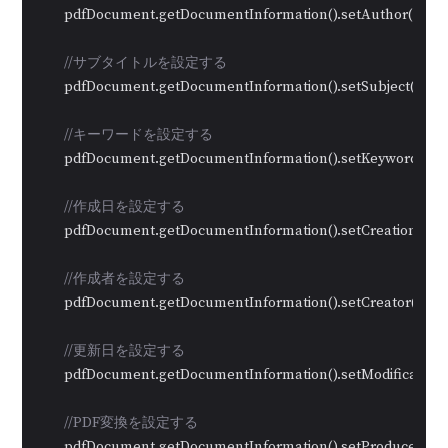
        pdfDocument.getDocumentInformation().setAuthor(
"穂波
//サブタイトルを設定する
        pdfDocument.getDocumentInformation().setSubject(
"PD
//キーワードを設定する
        pdfDocument.getDocumentInformation().setKeywords(
"
//作成日を設定する
        pdfDocument.getDocumentInformation().setCreationDate
//作成者を設定する
        pdfDocument.getDocumentInformation().setCreator(
"穂
//更新日を設定する
        pdfDocument.getDocumentInformation().setModification
//PDF変換を設定する
        pdfDocument.getDocumentInformation().setProducer(
"Sp