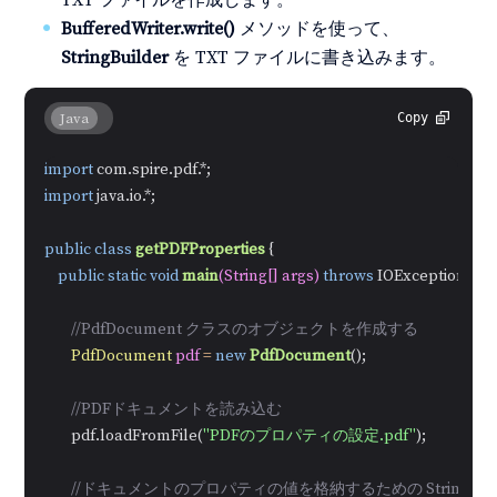
BufferedWriter.write()
メソッドを使って、
StringBuilder
を TXT ファイルに書き込みます。
Java
Copy
import
import
 java.io.*;

public
class
getPDFProperties
 {

public
static
void
main
(String[] args)
throws
 IOException {

//PdfDocument クラスのオブジェクトを作成する
PdfDocument
pdf
=
new
PdfDocument
();

//PDFドキュメントを読み込む
        pdf.loadFromFile(
"PDFのプロパティの設定.pdf"
);

//ドキュメントのプロパティの値を格納するための StringBu