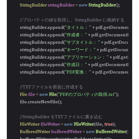
StringBuilder
stringBuilder
=
new
StringBuilder
();

//プロパティの値を取得し、StringBuilder に格納する
        stringBuilder.append(
"タイトル： "
 + pdf.getDocumentInfor
        stringBuilder.append(
"作成者： "
 + pdf.getDocumentInform
        stringBuilder.append(
"サブタイトル： "
 + pdf.getDocument
        stringBuilder.append(
"キーワード： "
 + pdf.getDocumentIn
        stringBuilder.append(
"アプリケーション： "
 + pdf.getDocu
        stringBuilder.append(
"作成日： "
 + pdf.getDocumentInform
        stringBuilder.append(
"PDF変換： "
 + pdf.getDocumentInfo
//TXTファイルを新規に作成する
File
file
=
new
File
(
"PDFのプロパティの取得.txt"
);

        file.createNewFile();

//StringBuilder をTXTファイルに書き込む
FileWriter
fileWriter
=
new
FileWriter
(file, 
true
);

BufferedWriter
bufferedWriter
=
new
BufferedWriter
(fileWr