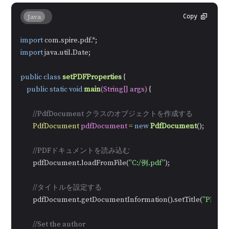
Java
Copy
import
import
 java.util.Date;

public
class
setPDFProperties
 {

public
static
void
main
(String[] args)
 {

//PdfDocument クラスのオブジェクトを作成する
PdfDocument
pdfDocument
=
new
PdfDocument
();

//PDFドキュメントを読み込む
        pdfDocument.loadFromFile(
"C:/例.pdf"
);

//タイトルを設定する
        pdfDocument.getDocumentInformation().setTitle(
"PDF
//Set the author