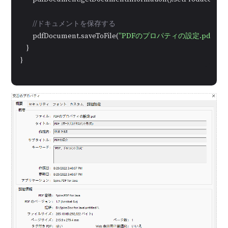
//ドキュメントを保存する
        pdfDocument.saveToFile(
"PDFのプロパティの設定.pdf"
);

    }

}