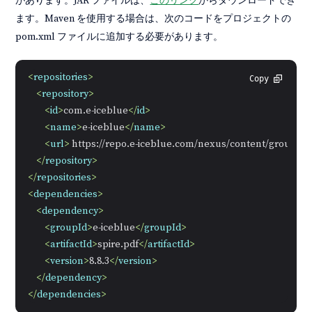
があります。JAR ファイルは、
このリンク
からダウンロードでき
ます。Maven を使用する場合は、次のコードをプロジェクトの
pom.xml ファイルに追加する必要があります。
<
repositories
>
Copy
<
repository
>
<
id
>
com.e-iceblue
</
id
>
<
name
>
e-iceblue
</
name
>
<
url
>
 https://repo.e-iceblue.com/nexus/content/groups/p
</
repository
>
</
repositories
>
<
dependencies
>
<
dependency
>
<
groupId
>
e-iceblue
</
groupId
>
<
artifactId
>
spire.pdf
</
artifactId
>
<
version
>
8.8.3
</
version
>
</
dependency
>
</
dependencies
>