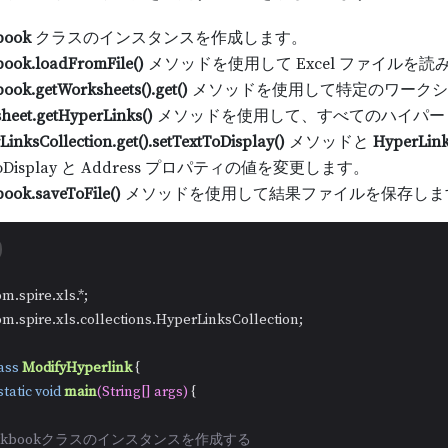
book
クラスのインスタンスを作成します。
ook.loadFromFile()
メソッドを使用して Excel ファイルを読
ook.getWorksheets().get()
メソッドを使用して特定のワークシ
heet.getHyperLinks()
メソッドを使用して、すべてのハイパー
inksCollection.get().setTextToDisplay()
メソッドと
HyperLinks
ToDisplay と Address プロパティの値を変更します。
ook.saveToFile()
メソッドを使用して結果ファイルを保存しま
om.spire.xls.collections.HyperLinksCollection;

ass
ModifyHyperlink
 {

static
void
main
(String[] args)
 {

orkbookクラスのインスタンスを作成する