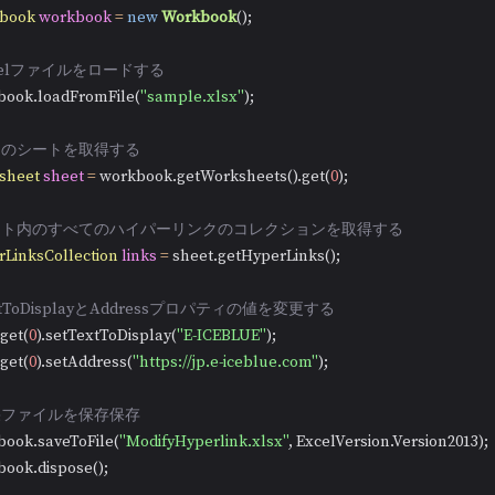
book
workbook
=
new
Workbook
();

xcelファイルをロードする
orkbook.loadFromFile(
"sample.xlsx"
);

最初のシートを取得する
sheet
sheet
=
 workbook.getWorksheets().get(
0
);

シート内のすべてのハイパーリンクのコレクションを取得する
LinksCollection
links
=
 sheet.getHyperLinks();

extToDisplayとAddressプロパティの値を変更する
s.get(
0
).setTextToDisplay(
"E-ICEBLUE"
);

s.get(
0
).setAddress(
"https://jp.e-iceblue.com"
);

結果ファイルを保存保存
rkbook.saveToFile(
"ModifyHyperlink.xlsx"
, ExcelVersion.Version2013);

rkbook.dispose();
