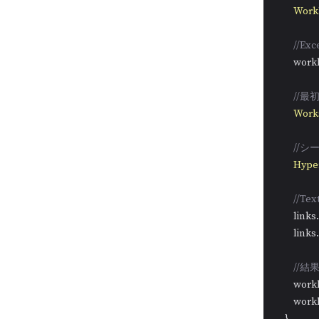
Work
//E
        w
//
Work
//
Hyper
//T
        link
        link
//
        wo
        wo