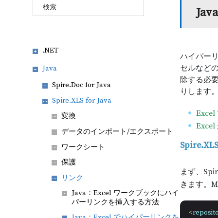
Ja
.NET
ハイパーリ
セルなど
Java
除する必
Spire.Doc for Java
りします
Spire.XLS for Java
Exc
変換
Exc
データのインポート/エクスポート
Spire.
ワークシート
保護
まず、Spi
リンク
きます。M
Java：Excel ワークブックにハイ
パーリンクを挿入する方法
<
reposito
Java：Excel でハイパーリンクを