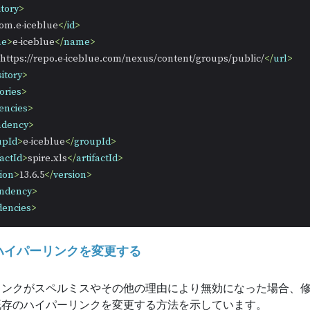
tory
>
om.e-iceblue
</
id
>
me
>
e-iceblue
</
name
>
https://repo.e-iceblue.com/nexus/content/groups/public/
</
url
>
itory
>
ories
>
encies
>
ndency
>
upId
>
e-iceblue
</
groupId
>
factId
>
spire.xls
</
artifactId
>
ion
>
13.6.5
</
version
>
ndency
>
encies
>
 でハイパーリンクを変更する
ンクがスペルミスやその他の理由により無効になった場合、修正
既存のハイパーリンクを変更する方法を示しています。