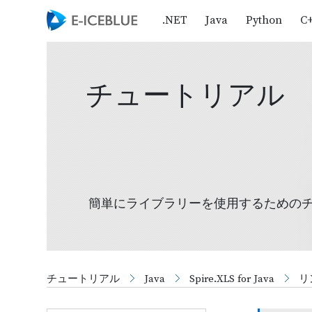
.NET
Java
Python
C
チュートリアル
簡単にライブラリーを使用するための
チュートリアル
Java
Spire.XLS for Java
リ