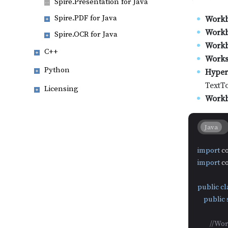
Spire.Presentation for Java
Spire.PDF for Java
Work
Workb
Spire.OCR for Java
Workb
C++
Works
Python
HyperL
Text
Licensing
Workb
Java
import
import
 c
public
cl
public
//W