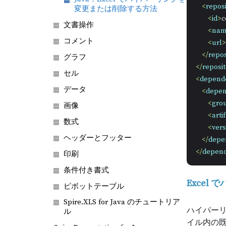
<
reposi
変更または削除する方法
<
id
>
c
文書操作
<
na
コメント
<
url
>
</
repos
グラフ
</
reposit
セル
<
depend
データ
<
depe
<
gro
画像
<
arti
数式
<
vers
ヘッダーとフッター
</
depe
</
depend
印刷
条件付き書式
Excel
ピボットテーブル
Spire.XLS for Java のチュートリア
ハイパーリ
ル
イル内の