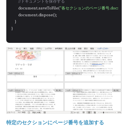
//ドキュメントを保存する
        document.saveToFile(
"各セクションのページ番号.docx"
);

        document.dispose();

    }

}
特定のセクションにページ番号を追加する