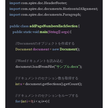
import
import
import
 com.spire.doc.documents.Paragraph;

public
class
addPageNumbersEachSection
 {

public
static
void
main
(String[] args)
 {

//Documentのオブジェクトを作成する
Document
document
=
new
Document
();

//Wordドキュメントを読み込む
        document.loadFromFile(
"サンプル.docx"
);

//ドキュメントのセクション数を取得する
int
s
=
 document.getSections().getCount();

//ドキュメントのセクションをループする
for
 (
int
i
=
0
; i < s; i++) {
