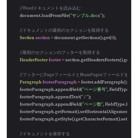
//Wordドキュメントを読み込む
        document.loadFromFile(
"サンプル.docx"
);

//ドキュメントの最初のセクションを取得する
Section
section
=
 document.getSections().get(
0
);

//最初のセクションのフッターを取得する
HeaderFooter
footer
=
 section.getHeadersFooters().getFoote
//フッターにPageフィールドとNumPagesフィールド
Paragraph
footerParagraph
=
 footer.addParagraph();

        footerParagraph.appendField(
"ページ番号"
, FieldType.Fie
        footerParagraph.appendText(
" / "
);

        footerParagraph.appendField(
"ページ数"
, FieldType.Fiel
        footerParagraph.getFormat().setHorizontalAlignment(Ho
        footerParagraph.getStyle().getCharacterFormat().setFont
//ドキュメントを保存する