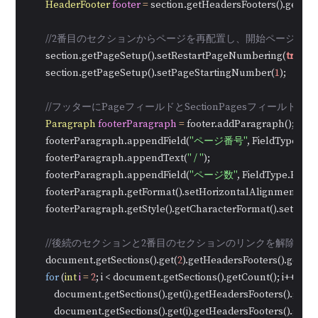
HeaderFooter
footer
=
 section.getHeadersFooters().getFoote
//2番目のセクションからページを再配置し、開始ページ番号
        section.getPageSetup().setRestartPageNumbering(
true
);

        section.getPageSetup().setPageStartingNumber(
1
);

//フッターにPageフィールドとSectionPagesフィー
Paragraph
footerParagraph
=
 footer.addParagraph();

        footerParagraph.appendField(
"ページ番号"
, FieldType.Fie
        footerParagraph.appendText(
" / "
);

        footerParagraph.appendField(
"ページ数"
, FieldType.Field
        footerParagraph.getFormat().setHorizontalAlignment(Ho
        footerParagraph.getStyle().getCharacterFormat().setFont
//後続のセクションと2番目のセクションのリンクを解除し
        document.getSections().get(
2
).getHeadersFooters().getFoo
for
 (
int
i
=
2
; i < document.getSections().getCount(); i++) {

            document.getSections().get(i).getHeadersFooters().getFo
            document.getSections().get(i).getHeadersFooters().get