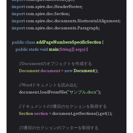
import
import
import
import
 com.spire.doc.documents.Paragraph;

public
class
addPageNumbersSpecificSection
 {

public
static
void
main
(String[] args)
 {

//Documentのオブジェクトを作成する
Document
document
=
new
Document
();

//Wordドキュメントを読み込む
        document.loadFromFile(
"サンプル.docx"
);

//ドキュメントの2番目のセクションを取得する
Section
section
=
 document.getSections().get(
1
);

//2番目のセクションのフッターを取得する