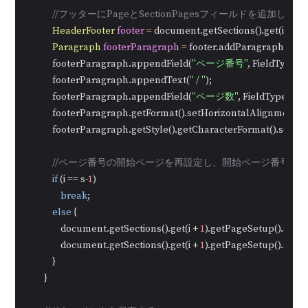
//フッターにPageとSectionPagesフィールドを追加
HeaderFooter
footer
=
 document.getSections().get(i).get
Paragraph
footerParagraph
=
 footer.addParagraph();

            footerParagraph.appendField(
"ページ番号"
, FieldType.Fi
            footerParagraph.appendText(
" / "
);

            footerParagraph.appendField(
"ページ数"
, FieldType.Fie
            footerParagraph.getFormat().setHorizontalAlignment
            footerParagraph.getStyle().getCharacterFormat().setFo
//ページ番号の開始ページを再設定し、開始ページ番号を
if
 (i == s-
1
)

break
;

else
 {

                document.getSections().get(i + 
1
).getPageSetup().set
                document.getSections().get(i + 
1
).getPageSetup().set
            }

        }
