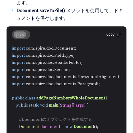
ます。
Document.saveToFile()
メソッドを使用して、ドキ
ュメントを保存します。
Java
Copy
import
import
import
import
import
import
 com.spire.doc.documents.Paragraph;

public
class
addPageNumbersWholeDocument
 {

public
static
void
main
(String[] args)
 {

//Documentのオブジェクトを作成する
Document
document
=
new
Document
();
