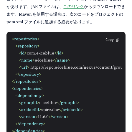
があります。JAR ファイルは、
このリンク
からダウンロードでき
ます。Maven を使用する場合は、次のコードをプロジェクトの
pom.xml ファイルに追加する必要があります。
<
repositories
>
Copy
<
repository
>
<
id
>
com.e-iceblue
</
id
>
<
name
>
e-iceblue
</
name
>
<
url
>
 https://repo.e-iceblue.com/nexus/content/groups/p
</
repository
>
</
repositories
>
<
dependencies
>
<
dependency
>
<
groupId
>
e-iceblue
</
groupId
>
<
artifactId
>
spire.doc
</
artifactId
>
<
version
>
11.6.0
</
version
>
</
dependency
>
</
dependencies
>