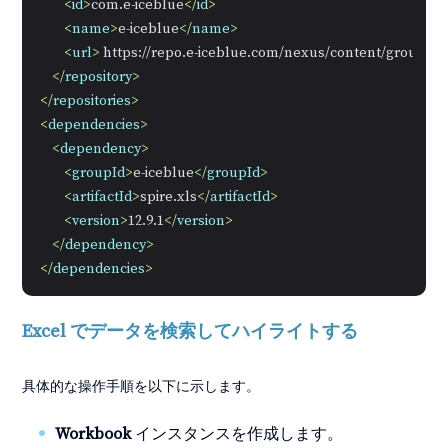
<
id
>
com.e-iceblue
</
id
>
<
name
>
e-iceblue
</
name
>
<
url
>
 https://repo.e-iceblue.com/nexus/content/groups/p
</
repository
>
</
repositories
>
<
dependencies
>
<
dependency
>
<
groupId
>
e-iceblue
</
groupId
>
<
artifactId
>
spire.xls
</
artifactId
>
<
version
>
12.9.1
</
version
>
</
dependency
>
</
dependencies
>
Excel でデータを検索してハイライトする
具体的な操作手順を以下に示します。
Workbook
インスタンスを作成します。