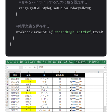
//セルをハイライトするために色を設定する
            range.getCellStyle().setColor(Color.yellow);

        }

//結果文書を保存する
        workbook.saveToFile(
"FindandHighlight.xlsx"
, ExcelVersio
    }

}