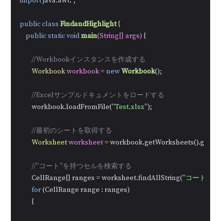
import
 java.awt.*;

public
class
FindandHighlight
 {

public
static
void
main
(String[] args)
 {

//Workbookインスタンスを作成する
Workbook
workbook
=
new
Workbook
();

//Excelサンプルドキュメントをロードする
        workbook.loadFromFile(
"Test.xlsx"
);

//最初のシートを取得する
Worksheet
worksheet
=
 workbook.getWorksheets().get(
0
);
//"コート"を持つセルを検索する
        CellRange[] ranges = worksheet.findAllString(
"コート"
, 
tr
for
 (CellRange range : ranges)

        {
