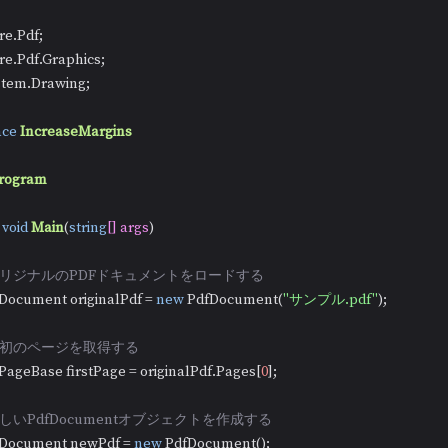
stem.Drawing;

ce
IncreaseMargins
rogram
void
Main
(
string
[] args
)
/オリジナルのPDFドキュメントをロードする
  PdfDocument originalPdf = 
new
 PdfDocument(
"サンプル.pdf"
);

/最初のページを取得する
  PdfPageBase firstPage = originalPdf.Pages[
0
];

新しいPdfDocumentオブジェクトを作成する
  PdfDocument newPdf = 
new
 PdfDocument();
