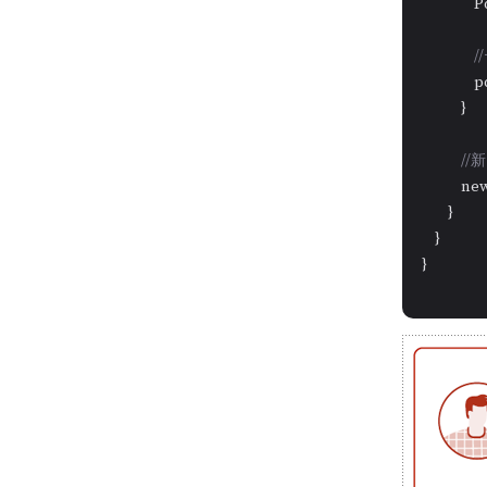
          
          
            }

/
          
        }

    }

}