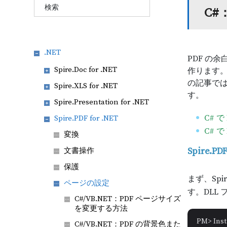
C#
.NET
PDF の
Spire.Doc for .NET
作ります
の記事では
Spire.XLS for .NET
す。
Spire.Presentation for .NET
C# 
Spire.PDF for .NET
C# 
変換
Spire.
文書操作
保護
まず、Spi
ページの設定
す。DLL
C#/VB.NET：PDF ページサイズ
を変更する方法
PM> Inst
C#/VB.NET：PDF の背景色また