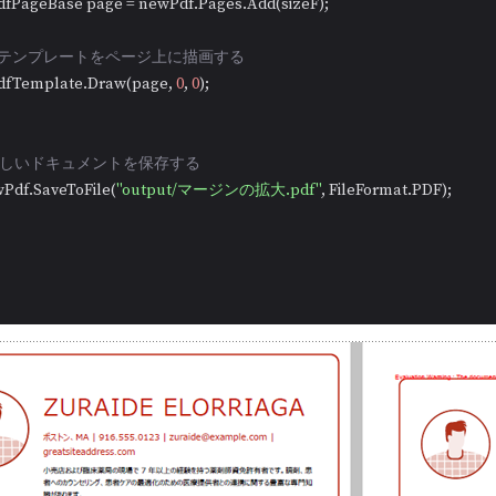
      PdfPageBase page = newPdf.Pages.Add(sizeF);

//テンプレートをページ上に描画する
      pdfTemplate.Draw(page, 
0
, 
0
);

/新しいドキュメントを保存する
  newPdf.SaveToFile(
"output/マージンの拡大.pdf"
, FileFormat.PDF);
