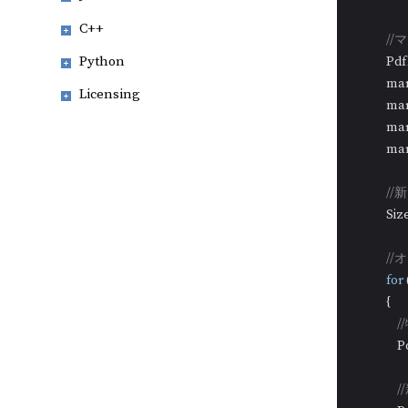
C++
/
Python
         
           
Licensing
          
           
           
/
            
/
for
 
            {

         
/