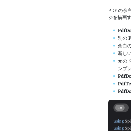
PDF の
ジを描画する
PdfD
別の
P
余白
新しい
元の
ンプ
PdfDo
PdfTe
PdfDo
C#
using
using