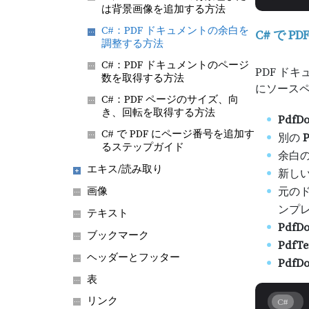
は背景画像を追加する方法
C#：PDF ドキュメントの余白を
C# で 
調整する方法
C#：PDF ドキュメントのページ
PDF ド
数を取得する方法
にソースペー
C#：PDF ページのサイズ、向
き、回転を取得する方法
PdfD
C# で PDF にページ番号を追加す
別の
P
るステップガイド
余白
エキス/読み取り
新しい
画像
元の
ンプ
テキスト
PdfDo
ブックマーク
PdfTe
ヘッダーとフッター
PdfDo
表
リンク
C#