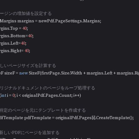
/マージンの増加値を設定する
   PdfMargins margins = newPdf.PageSettings.Margins;

 margins.Top = 
40
;

  margins.Bottom=
40
;

 margins.Left=
40
;

 margins.Right= 
40
;

/新しいページサイズを計算する
SizeF sizeF = 
new
 SizeF(firstPage.Size.Width + margins.Left + margins.Ri
/オリジナルドキュメントのページをループ処理する
(
int
 i = 
0
; i < originalPdf.Pages.Count; i++)

//特定のページを元にテンプレートを作成する
       PdfTemplate pdfTemplate = originalPdf.Pages[i].CreateTemplate();

/新しいPDFにページを追加する