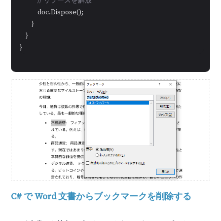
// リソースを解放
            doc.Dispose();

        }

    }

}
C# で Word 文書からブックマークを削除する