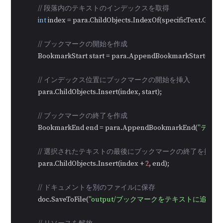
// 段落内のテキストのインデックスを取得
int
 index = para.ChildObjects.IndexOf(specificText.GetAs
// ブックマークの開始を作成
            BookmarkStart start = para.AppendBookmarkStart(
"テ
// インデックス位置にブックマークの開始を挿入
            para.ChildObjects.Insert(index, start);

// ブックマークの終了を作成
            BookmarkEnd end = para.AppendBookmarkEnd(
"テキ
// 選択されたテキストの最後にブックマークの終了を挿入
            para.ChildObjects.Insert(index + 
2
, end);

// ドキュメントを別のファイルに保存
            doc.SaveToFile(
"output/ブックマークをテキストに追加.do