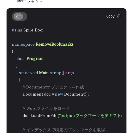
保存します。
C#
Copy
using
 Spire.Doc;

namespace
RemoveBookmarks
{

class
Program
    {

static
void
Main
(
string
[] args
)
        {

// Documentオブジェクトを作成
            Document doc = 
new
 Document();

// Wordファイルをロード
            doc.LoadFromFile(
"output/ブックマークをテキストに追加.
// インデックスで特定のブックマークを取得