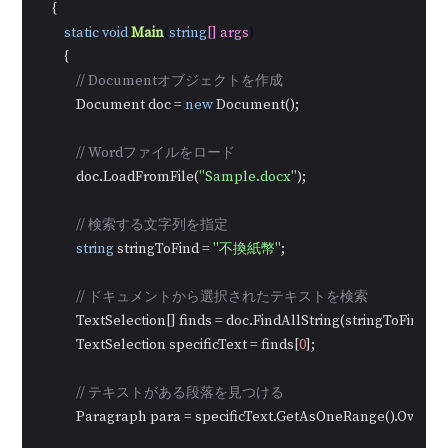
    {

static
void
Main
(
string
[] args
)
        {

// Documentオブジェクトを作成
            Document doc = 
new
 Document();

// Wordファイルをロード
            doc.LoadFromFile(
"Sample.docx"
);

// 検索する文字列を指定
string
 stringToFind = 
"不換紙幣"
;

// ドキュメントから選択されたテキストを検索
            TextSelection[] finds = doc.FindAllString(stringToFind, 
fa
            TextSelection specificText = finds[
0
];

// テキストがある段落を見つける
            Paragraph para = specificText.GetAsOneRange().Owner