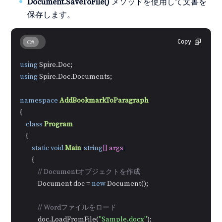
Document.SaveToFile()
メソッドを使用して文書を
保存します。
C#
Copy
using
using
 Spire.Doc.Documents;

namespace
AddBookmarkToParagraph
{

class
Program
    {

static
void
Main
(
string
[] args
)
        {

// Documentオブジェクトを作成
            Document doc = 
new
 Document();

// Wordファイルをロード
            doc.LoadFromFile(
"Sample.docx"
);
