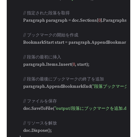
// 指定された段落を取得
            Paragraph paragraph = doc.Sections[
0
].Paragraphs[
1
];

// ブックマークの開始を作成
            BookmarkStart start = paragraph.AppendBookmarkStar
// 段落の最初に挿入
            paragraph.Items.Insert(
0
, start);

// 段落の最後にブックマークの終了を追加
            paragraph.AppendBookmarkEnd(
"段落ブックマーク"
);

// ファイルを保存
            doc.SaveToFile(
"output/段落にブックマークを追加.docx"
,
// リソースを解放
            doc.Dispose();
