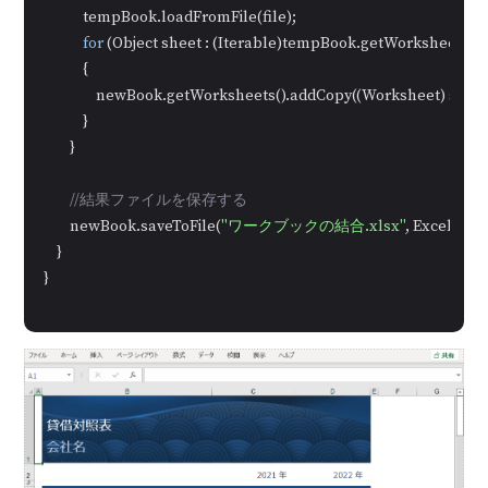
            tempBook.loadFromFile(file);

for
 (Object sheet : (Iterable)tempBook.getWorksheets())

            {

                newBook.getWorksheets().addCopy((Worksheet) sh
            }

        }

//結果ファイルを保存する
        newBook.saveToFile(
"ワークブックの結合.xlsx"
, ExcelVersi
    }

}