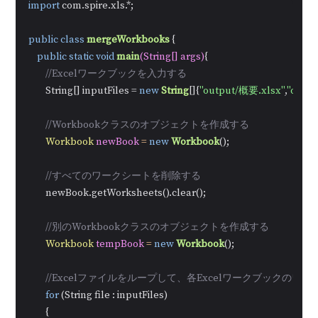
import
 com.spire.xls.*;

public
class
mergeWorkbooks
 {

public
static
void
main
(String[] args)
{

//Excelワークブックを入力する
        String[] inputFiles = 
new
String
[]{
"output/概要.xlsx"
,
"outp
//Workbookクラスのオブジェクトを作成する
Workbook
newBook
=
new
Workbook
();

//すべてのワークシートを削除する
        newBook.getWorksheets().clear();

//別のWorkbookクラスのオブジェクトを作成する
Workbook
tempBook
=
new
Workbook
();

//Excelファイルをループして、各Excelワークブックの
for
 (String file : inputFiles)

        {
