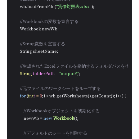
        wb.loadFromFile(
"貸借対照表.xlsx"
);

//Workbookの変数を宣言する
        Workbook newWb;

//String変数を宣言する
        String sheetName;

//生成されたExcelファイルを格納するフォルダパスを指定す
String
folderPath
=
"output\\"
;

//元ファイルのワークシートをループする
for
 (
int
i
=
0
; i < wb.getWorksheets().getCount(); i++) {

//Workbookオブジェクトを初期化する
            newWb = 
new
Workbook
();

//デフォルトのシートを削除する