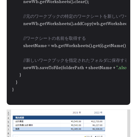
            newWb.getWorksheets().clear();

//元のワークブックの特定のワークシートを新しいワーク
            newWb.getWorksheets().addCopy(wb.getWorksheets().get
//ワークシートの名前を取得する
            sheetName = wb.getWorksheets().get(i).getName();

//新しいワークブックを指定されたフォルダに保存する
            newWb.saveToFile(folderPath + sheetName + 
".xlsx"
, Fi
        }

    }

}