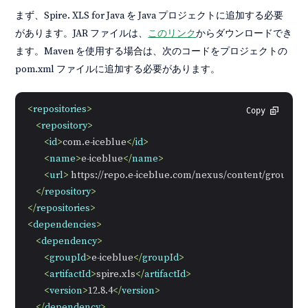
まず、Spire. XLS for Java を Java プロジェクトに追加する必要
があります。JAR ファイルは、
このリンク
からダウンロードでき
ます。Maven を使用する場合は、次のコードをプロジェクトの
pom.xml ファイルに追加する必要があります。
<
repositories
>
Copy
<
repository
>
<
id
>
com.e-iceblue
</
id
>
<
name
>
e-iceblue
</
name
>
<
url
>
 https://repo.e-iceblue.com/nexus/content/groups/p
</
repository
>
</
repositories
>
<
dependencies
>
<
dependency
>
<
groupId
>
e-iceblue
</
groupId
>
<
artifactId
>
spire.xls
</
artifactId
>
<
version
>
12.8.4
</
version
>
</
dependency
>