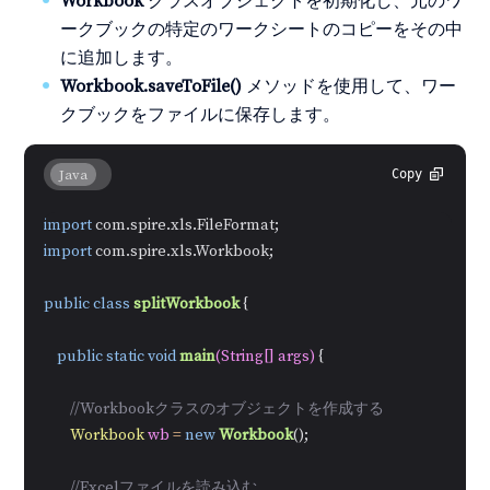
Workbook
クラスオブジェクトを初期化し、元のワ
ークブックの特定のワークシートのコピーをその中
に追加します。
Workbook.saveToFile()
メソッドを使用して、ワー
クブックをファイルに保存します。
Java
Copy
import
import
 com.spire.xls.Workbook;

public
class
splitWorkbook
 {

public
static
void
main
(String[] args)
 {

//Workbookクラスのオブジェクトを作成する
Workbook
wb
=
new
Workbook
();

//Excelファイルを読み込む