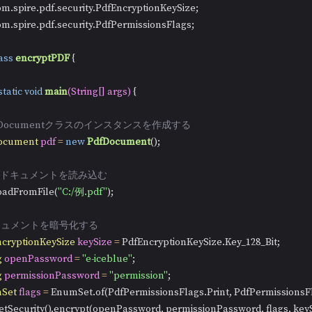
om.spire.pdf.security.PdfPermissionsFlags;

ass
encryptPDF
 {

static
void
main
(String[] args)
 {

dfDocumentクラスのインスタンスを作成する
ocument
pdf
=
new
PdfDocument
();

DFドキュメントを読み込む
f.loadFromFile(
"C:/例.pdf"
);

ドキュメントを暗号化する
cryptionKeySize
keySize
=
 PdfEncryptionKeySize.Key_128_Bit;

g
openPassword
=
"e-iceblue"
;

g
permissionPassword
=
"permission"
;

Set
flags
=
 EnumSet.of(PdfPermissionsFlags.Print, PdfPermissionsFlag
df.getSecurity().encrypt(openPassword, permissionPassword, flags, keySi