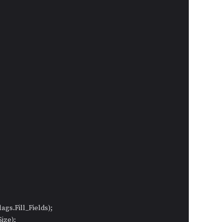
s.Fill_Fields);

ze);
