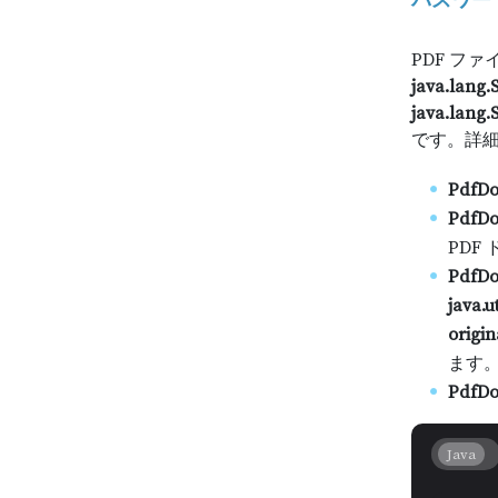
パスワー
PDF フ
java.lang.
java.lang.
です。詳
PdfD
PdfDo
PDF
PdfDo
java.u
origi
ます
PdfDo
Java