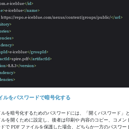
om.e-iceblue
</
id
>
me
>
e-iceblue
</
name
>
 https://repo.e-iceblue.com/nexus/content/groups/public/
</
url
>
itory
>
ories
>
encies
>
ndency
>
upId
>
e-iceblue
</
groupId
>
factId
>
spire.pdf
</
artifactId
>
ion
>
8.8.3
</
version
>
ndency
>
encies
>
ファイルをパスワードで暗号化する
ァイルを暗号化するためのパスワードには、「開くパスワード」
ァイルを開くために設定し、後者は印刷や 内容のコピー、コメ
ドで PDF ファイルを保護した場合、どちらか一方のパスワ