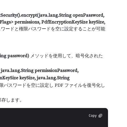
ecurity().encrypt(java.lang.String openPassword,
Flags> permissions, PdfEncryptionKeySize keySize,
ワードと権限パスワードを空に設定することが可能
ring password)
メソッドを使用して、暗号化された
 java.lang.String permissionPassword,
KeySize keySize, java.lang.String
パスワードを空に設定し PDF ファイルを復号化し
保存します。
Copy