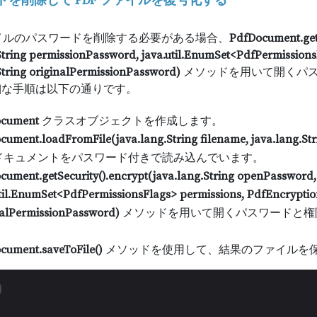
ドを削除して PDF ファイルを復号化する
ァイルのパスワードを削除する必要がある場合、
PdfDocument.getS
String permissionPassword, java.util.EnumSet<PdfPermissions
String originalPermissionPassword)
メソッドを用いて開くパス
細な手順は以下の通りです。
ocument
クラスオブジェクトを作成します。
cument.loadFromFile(java.lang.String filename, java.lang.St
 ドキュメントをパスワード付きで読み込んでいます。
cument.getSecurity().encrypt(java.lang.String openPassword,
til.EnumSet<PdfPermissionsFlags> permissions, PdfEncryption
nalPermissionPassword)
メソッドを用いて開くパスワードと権限
。
cument.saveToFile()
メソッドを使用して、結果のファイルを