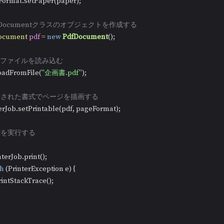
ageFormat.setPaper(paper);

dfDocumentクラスのオブジェクトを作成する
ocument
pdf
=
new
PdfDocument
();

DFファイルを読み込む
f.loadFromFile(
"企画書.pdf"
);

設定された書式でページを描画する
interJob.setPrintable(pdf, pageFormat);

刷を実行する
printerJob.print();

ch
 (PrinterException e) {

 e.printStackTrace();
