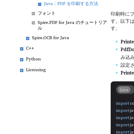
Java：PDF を印刷する方法
フォント
印刷時に
す。以下は、
Spire.PDF for Java のチュートリア
す。
ル
Spire.OCR for Java
Print
C++
PdfD
み込
Python
設定
Licensing
Printe
Java
import
import
import
import
import
 j