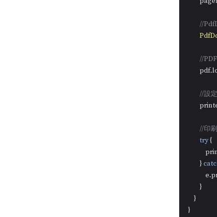
        p
//P
PdfD
//P
        pd
//
        pr
//印
try
 {

            
        } 
cat
           
        }

    }

}