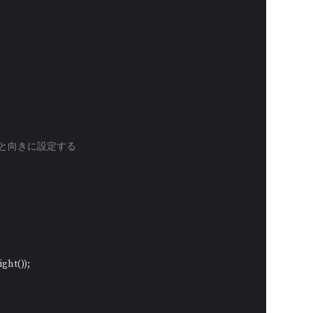
ズと向きに設定する
ht());
