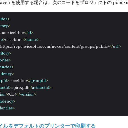
aven を使用する場合は、次のコードをプロジェクトの pom.
ries
>
tory
>
om.e-iceblue
</
id
>
me
>
e-iceblue
</
name
>
https://repo.e-iceblue.com/nexus/content/groups/public/
</
url
>
itory
>
ories
>
encies
>
ndency
>
upId
>
e-iceblue
</
groupId
>
factId
>
spire.pdf
</
artifactId
>
ion
>
9.1.4
</
version
>
ndency
>
encies
>
ファイルをデフォルトのプリンターで印刷する