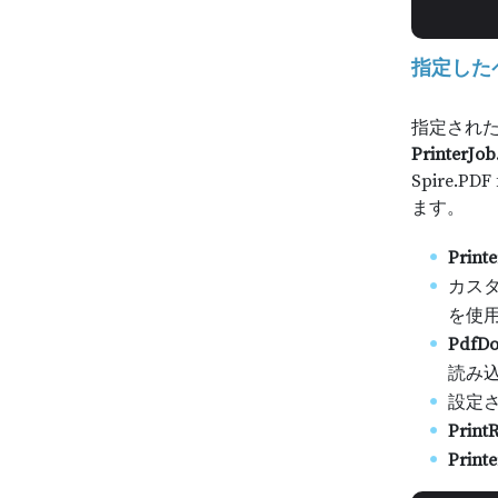
指定した
指定された
PrinterJob.
Spire
ます。
Print
カス
を使
PdfD
読み
設定
PrintR
Printe