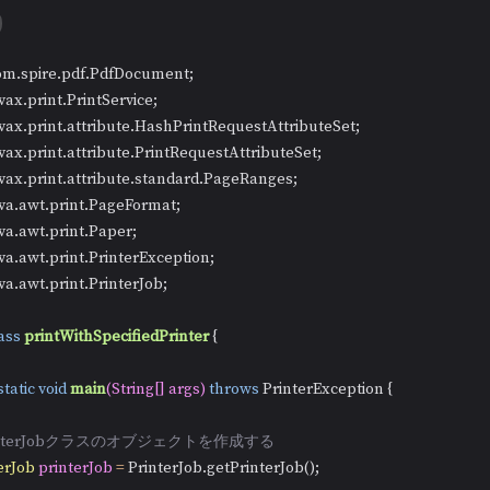
ava.awt.print.PrinterJob;

ass
printWithSpecifiedPrinter
 {

static
void
main
(String[] args)
throws
 PrinterException {

rinterJobクラスのオブジェクトを作成する
erJob
printerJob
=
 PrinterJob.getPrinterJob();
