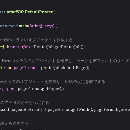
ass
printWithDefaultPrinter
 {

static
void
main
(String[] args)
 {

rinterJobクラスのオブジェクトを作成する
erJob
printerJob
=
 PrinterJob.getPrinterJob();

PageFormatクラスのオブジェクトを作成し、ページをデフォルトのサイ
Format
pageFormat
=
 printerJob.defaultPage();

Paperクラスのオブジェクトを作成し、用紙の設定を取得する
r
paper
=
 pageFormat.getPaper();

用紙の描画可能範囲を設定する
aper.setImageableArea(
0
, 
0
, pageFormat.getWidth(), pageFormat.getHeig
用紙設定を適用する