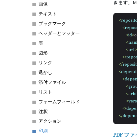
きます。M
画像
テキスト
<
reposito
ブックマーク
<
reposi
ヘッダーとフッター
<
id
>
c
<
na
表
<
url
>
図形
</
repos
リンク
</
reposit
<
depend
透かし
<
depe
添付ファイル
<
gro
リスト
<
arti
<
vers
フォームフィールド
</
depe
注釈
</
depend
アクション
印刷
PDF 