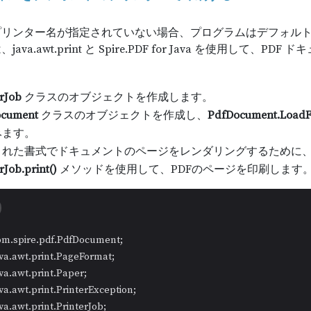
プリンター名が指定されていない場合、プログラムはデフォル
java.awt.print と Spire.PDF for Java を使用
erJob
クラスのオブジェクトを作成します。
ocument
クラスのオブジェクトを作成し、
PdfDocument.LoadF
みます。
された書式でドキュメントのページをレンダリングするために
rJob.print()
メソッドを使用して、PDFのページを印刷します
ava.awt.print.PrinterJob;
