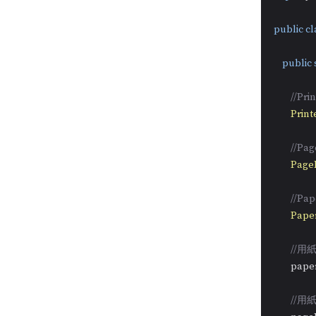
public
cl
public
//P
Print
//
Page
//
Pape
//
        p
//