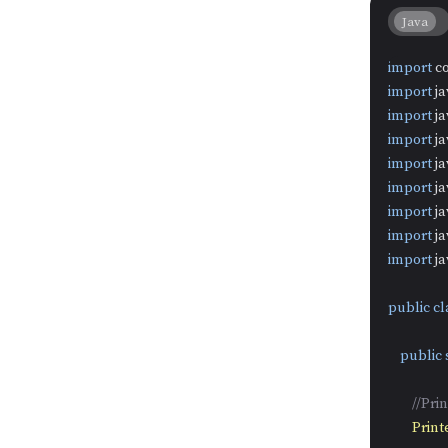
Java
import
import
import
import
import
import
import
import
import
 j
public
cl
public
//P
Print