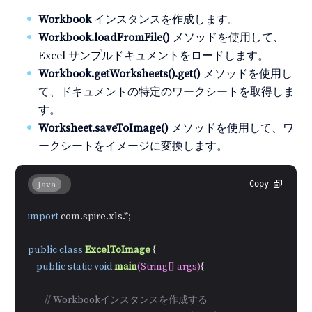
Workbook
インスタンスを作成します。
Workbook.loadFromFile()
メソッドを使用して、
Excel サンプルドキュメントをロードします。
Workbook.getWorksheets().get()
メソッドを使用し
て、ドキュメントの特定のワークシートを取得しま
す。
Worksheet.saveToImage()
メソッドを使用して、ワ
ークシートをイメージに変換します。
Java
Copy
import
 com.spire.xls.*;

public
class
ExcelToImage
 {

public
static
void
main
(String[] args)
{

// Workbookインスタンスを作成する