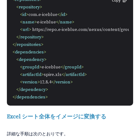
Copy
<
repository
>
<
id
>
com.e-iceblue
</
id
>
<
name
>
e-iceblue
</
name
>
<
url
>
 https://repo.e-iceblue.com/nexus/content/groups/p
</
repository
>
</
repositories
>
<
dependencies
>
<
dependency
>
<
groupId
>
e-iceblue
</
groupId
>
<
artifactId
>
spire.xls
</
artifactId
>
<
version
>
12.8.4
</
version
>
</
dependency
>
</
dependencies
>
Excel シート全体をイメージに変換する
詳細な手順は次のとおりです。