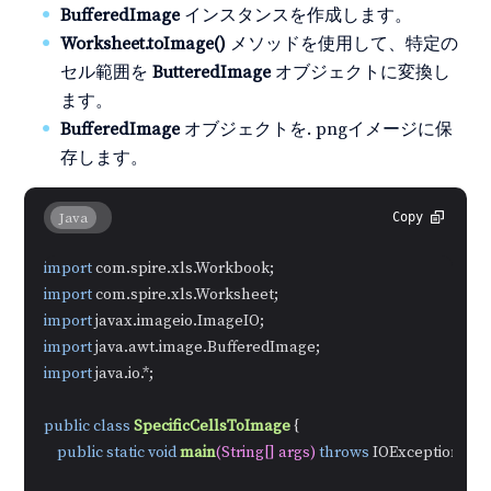
BufferedImage
インスタンスを作成します。
Worksheet.toImage()
メソッドを使用して、特定の
セル範囲を
ButteredImage
オブジェクトに変換し
ます。
BufferedImage
オブジェクトを. pngイメージに保
存します。
Java
Copy
import
import
import
import
import
 java.io.*;

public
class
SpecificCellsToImage
 {

public
static
void
main
(String[] args)
throws
 IOException {
