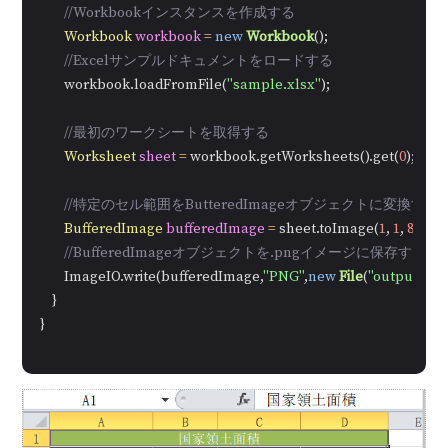
//Workbookインスタンスを作成する
Workbook
workbook
=
new
Workbook
();

//Excelサンプルドキュメントをロードする
        workbook.loadFromFile(
"sample.xlsx"
);

//最初のワークシートを取得する
Worksheet
sheet
=
 workbook.getWorksheets().get(
0
);

//特定のセル範囲をButteredImageオブジェクトに変換する  
BufferedImage
bufferedImage
=
 sheet.toImage(
1
, 
1
, 
8
, 
4
);

//BufferedImageオブジェクトを.pngイメージに保存する
        ImageIO.write(bufferedImage,
"PNG"
,
new
File
(
"output/spe
    }

}