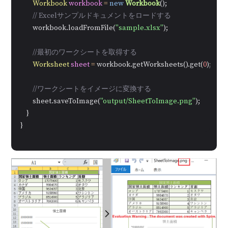
Workbook
workbook
=
new
Workbook
();

// Excelサンプルドキュメントをロードする
        workbook.loadFromFile(
"sample.xlsx"
);

//最初のワークシートを取得する
Worksheet
sheet
=
 workbook.getWorksheets().get(
0
);

//ワークシートをイメージに変換する
        sheet.saveToImage(
"output/SheetToImage.png"
);

    }

}