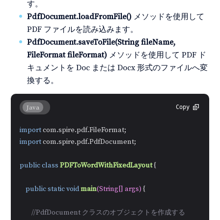
す。
PdfDocument.loadFromFile()
メソッドを使用して
PDF ファイルを読み込みます。
PdfDocument.saveToFile(String fileName,
FileFormat fileFormat)
メソッドを使用して PDF ド
キュメントを Doc または Docx 形式のファイルへ変
換する。
Java
Copy
import
import
 com.spire.pdf.PdfDocument;

public
class
PDFToWordWithFixedLayout
 {

public
static
void
main
(String[] args)
 {

//PdfDocument クラスのオブジェクトを作成する