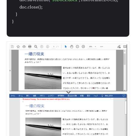
        doc.saveToFile(
"ToDocx.docx"
, FileFormat.DOCX);

        doc.close();

    }

}