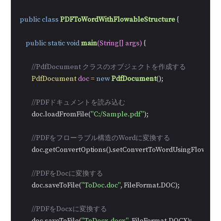
public
class
PDFToWordWithFlowableStructure
 {

public
static
void
main
(String[] args)
 {

//PdfDocument クラスのオブジェクトを作成する
PdfDocument
doc
=
new
PdfDocument
();

//PDFドキュメントを読み込む
        doc.loadFromFile(
"C:/Sample.pdf"
);

//PDFをフローラブル構造のWordに変換する
        doc.getConvertOptions().setConvertToWordUsingFlow(
tru
//PDFをDocに変換する
        doc.saveToFile(
"ToDoc.doc"
, FileFormat.DOC);

//PDFをDocxに変換する