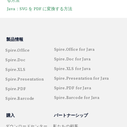
る方法
Java：SVG を PDF に変換する方法
製品情報
Spire.Office for Java
Spire.Office
Spire.Doc for Java
Spire.Doc
Spire.XLS for Java
Spire.XLS
Spire.Presentation for Java
Spire.Presentation
Spire.PDF for Java
Spire.PDF
Spire.Barcode for Java
Spire.Barcode
購入
パートナーシップ
ダウンロードセンター
私たちの顧客