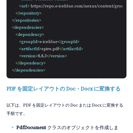
<
url
>
 https://repo.e-iceblue.com/nexus/content/groups/p
</
repository
>
</
repositories
>
<
dependencies
>
<
dependency
>
<
groupId
>
e-iceblue
</
groupId
>
<
artifactId
>
spire.pdf
</
artifactId
>
<
version
>
8.8.3
</
version
>
</
dependency
>
</
dependencies
>
PDF を固定レイアウトの Doc・Docx に変換する
以下は、PDF を固定レイアウトの Doc または Docx に変換する
手順です。
PdfDocument
クラスのオブジェクトを作成しま