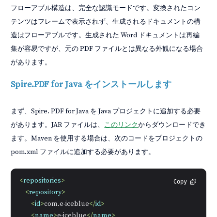
フローアブル構造は、完全な認識モードです。変換されたコン
テンツはフレームで表示されず、生成されるドキュメントの構
造はフローアブルです。生成された Word ドキュメントは再編
集が容易ですが、元の PDF ファイルとは異なる外観になる場合
があります。
Spire.PDF for Java をインストールします
まず、Spire. PDF for Java を Java プロジェクトに追加する必要
があります。JAR ファイルは、
このリンク
からダウンロードでき
ます。Maven を使用する場合は、次のコードをプロジェクトの
pom.xml ファイルに追加する必要があります。
<
repositories
>
Copy
<
repository
>
<
id
>
com.e-iceblue
</
id
>
<
name
>
e-iceblue
</
name
>