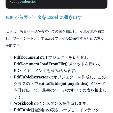
</
dependencies
>
PDF から表データを Excel に書き出す
以下は、あるページからすべての表を抽出し、それぞれを独立
したワークシートとして Excel ファイルに保存するための主な
手順です。
PdfDocument
のオブジェクトを初期化し、
PdfDocument.loadFromFile()
メソッドを用いて
PDF ドキュメントを読み込みます。
PdfTableExtractor
のオブジェクトを作成し、この
クラスの下で
extactTable(int pageIndex)
メソッド
を呼び出して、最初のページのすべての表を抽出し
ます。
Workbook
のインスタンスを作成します。
PdfTable[]
配列内の表をループし、インデックス