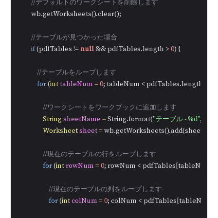
//デフォルトのワークシートを削除します
        wb.getWorksheets().clear();

//テーブルが見つかった場合
if
 (pdfTables != 
null
 && pdfTables.length > 
0
) {

//テーブルをループします
for
 (
int
tableNum
=
0
; tableNum < pdfTables.length; tab
//ワークシートをワークブックに追加します
String
sheetName
=
 String.format(
"テーブル - %d"
, tab
Worksheet
sheet
=
 wb.getWorksheets().add(sheetName
//現在のテーブルの行をループします
for
 (
int
rowNum
=
0
; rowNum < pdfTables[tableNum].g
//現在のテーブルの列をループします
for
 (
int
colNum
=
0
; colNum < pdfTables[tableNum].