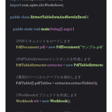
import
 com.spire.xls.Worksheet;

public
class
ExtractTableDataAndSaveInExcel
 {

public
static
void
main
(String[] args)
 {

//PDFドキュメントをロードします
PdfDocument
pdf
=
new
PdfDocument
(
"サンプル.pdf"
);

//PdfTableExtractorインスタンスを作成します
PdfTableExtractor
extractor
=
new
PdfTableExtractor
(pdf)
//最初のページからテーブルを抽出します
        PdfTable[] pdfTables = extractor.extractTable(
0
);

//Workbookオブジェクトを作成します
Workbook
wb
=
new
Workbook
();
