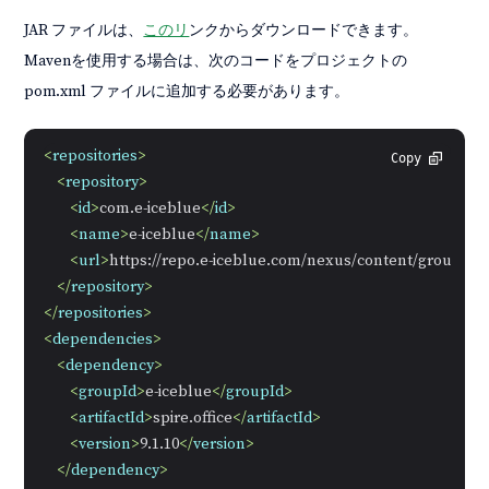
JAR ファイルは、
このリ
ンクからダウンロードできます。
Mavenを使用する場合は、次のコードをプロジェクトの
pom.xml ファイルに追加する必要があります。
<
repositories
>
Copy
<
repository
>
<
id
>
com.e-iceblue
</
id
>
<
name
>
e-iceblue
</
name
>
<
url
>
https://repo.e-iceblue.com/nexus/content/groups/pu
</
repository
>
</
repositories
>
<
dependencies
>
<
dependency
>
<
groupId
>
e-iceblue
</
groupId
>
<
artifactId
>
spire.office
</
artifactId
>
<
version
>
9.1.10
</
version
>
</
dependency
>