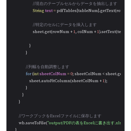
//現在のテーブルセルからデータを抽出します
String
text
=
 pdfTables[tableNum].getText(rowNum
//特定のセルにデータを挿入します
                        sheet.get(rowNum + 
1
, colNum + 
1
).setText(text);

                    }

                }

//列幅を自動調整します
for
 (
int
sheetColNum
=
0
; sheetColNum < sheet.getCol
                    sheet.autoFitColumn(sheetColNum + 
1
);

                }

            }

        }

//ワークブックをExcelファイルに保存します
        wb.saveToFile(
"output/PDFの表をExcelに書き出す.xlsx"
, 
    }
