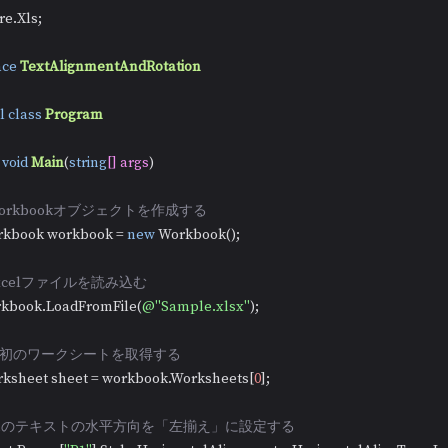
re.Xls;

ce
TextAlignmentAndRotation
l
class
Program
void
Main
(
string
[] args
)
Workbookオブジェクトを作成する
  Workbook workbook = 
new
 Workbook();

Excelファイルを読み込む
  workbook.LoadFromFile(
@"Sample.xlsx"
);

/最初のワークシートを取得する
   Worksheet sheet = workbook.Worksheets[
0
];

/B1のテキストの水平方向を「左揃え」に設定する