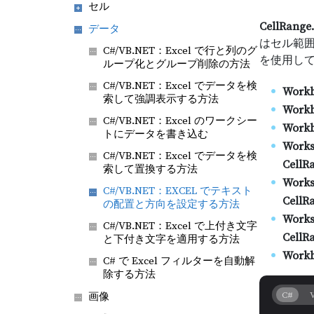
セル
CellRange.
データ
はセル範
C#/VB.NET：Excel で行と列のグ
を使用し
ループ化とグループ削除の方法
C#/VB.NET：Excel でデータを検
Work
索して強調表示する方法
Workb
C#/VB.NET：Excel のワークシー
Workb
トにデータを書き込む
Works
C#/VB.NET：Excel でデータを検
CellR
索して置換する方法
Works
C#/VB.NET：EXCEL でテキスト
CellRa
の配置と方向を設定する方法
Works
C#/VB.NET：Excel で上付き文字
CellRa
と下付き文字を適用する方法
Workb
C# で Excel フィルターを自動解
除する方法
C#
画像