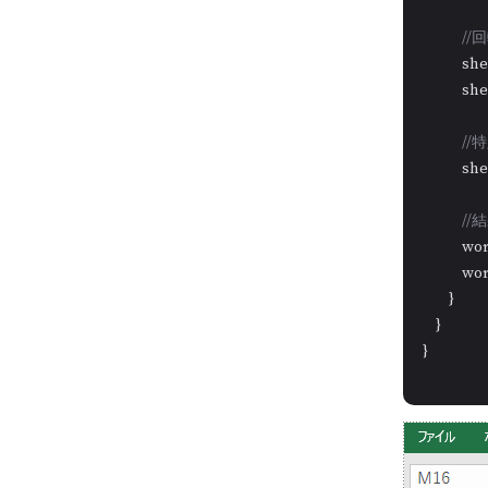
/
           
           
/
           
/
          
           
        }

    }

}