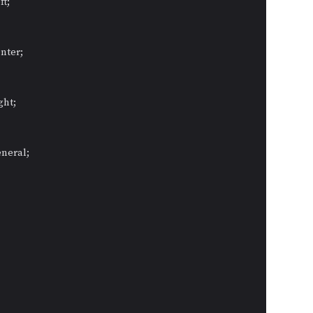
t;

ter;

ht;

neral;

    
