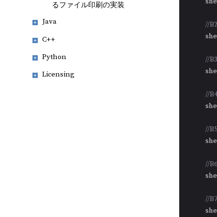
           
るファイル印刷の実装
Java
/
           
C++
Python
/
           
Licensing
/
           
/
           
/
           
/
           