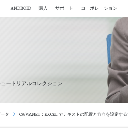
++
ANDROID
購入
サポート
コーポレーション
チュートリアルコレクション
データ
C#/VB.NET：EXCEL でテキストの配置と方向を設定す