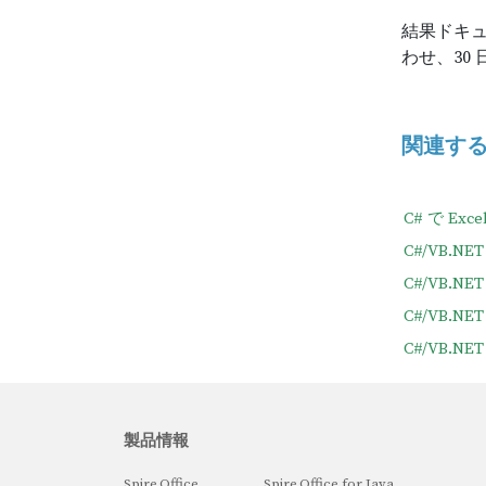
結果ドキ
わせ、30
関連す
C# で E
C#/VB.
C#/VB.
C#/VB.
C#/VB.
製品情報
Spire.Office
Spire.Office for Java