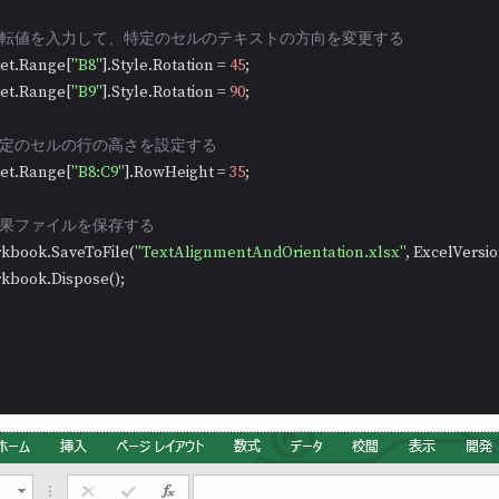
/回転値を入力して、特定のセルのテキストの方向を変更する
 sheet.Range[
"B8"
].Style.Rotation = 
45
;

 sheet.Range[
"B9"
].Style.Rotation = 
90
;

/特定のセルの行の高さを設定する
 sheet.Range[
"B8:C9"
].RowHeight = 
35
;

/結果ファイルを保存する
  workbook.SaveToFile(
"TextAlignmentAndOrientation.xlsx"
, ExcelVersio
 workbook.Dispose();
