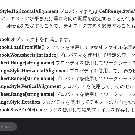
Style.HorizontalAlignment
プロパティまたは
CellRange.Style
囲のテキストの水平または垂直方向の配置を設定することがで
て、回転値を指定することで、テキストの方向を変更すること
book
オブジェクトを作成します。
ook.LoadFromFile()
メソッドを使用して Excel ファイルを
ook.Worksheets[int index]
プロパティを使用して特定のワー
heet.Range[string name]
プロパティを使用してワークシート
ange.Style.HorizontalAlignment
プロパティを使用して、その
heet.Range[string name]
プロパティを使用してワークシート
nge.Style.VerticalAlignment
プロパティを使用して、そのセル
heet.Range[string name]
プロパティを使用してワークシート
nge.Style.Rotation
プロパティを使用してテキストの方向を変
ook.SaveToFile()
メソッドを使用して結果ファイルを保存しま
VB.NET