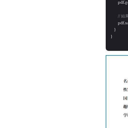
        pd
//
        pdf
    }

}