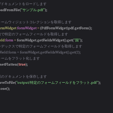
PDFドキュメントをロードします
f.loadFromFile(
"サンプル.pdf"
);

 フォームウィジェットコレクションを取得します
ormWidget
formWidget
=
 (PdfFormWidget)pdf.getForm();

 名前で特定のフォームフィールドを取得します
eld
form
=
 formWidget.getFieldsWidget().get(
"国"
);

 インデックスで特定のフォームフィールドを取得します
fField form = formWidget.getFieldsWidget().get(2);
フォームをフラット化します
rm.setFlatten(
true
);

 結果のドキュメントを保存します
.saveToFile(
"output/特定のフォームフィールドをフラット.pdf"
);

close();
