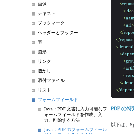
<
reposi
画像
<
id
>
c
テキスト
<
na
ブックマーク
<
url
>
ヘッダーとフッター
</
repos
</
reposit
表
<
depend
図形
<
depe
リンク
<
gro
<
arti
透かし
<
vers
添付ファイル
</
depe
リスト
</
depend
フォームフィールド
PDF 
Java：PDF 文書に入力可能なフ
ォームフィールドを作成、入
力、削除する方法
以下は、Sp
Java：PDF のフォームフィール