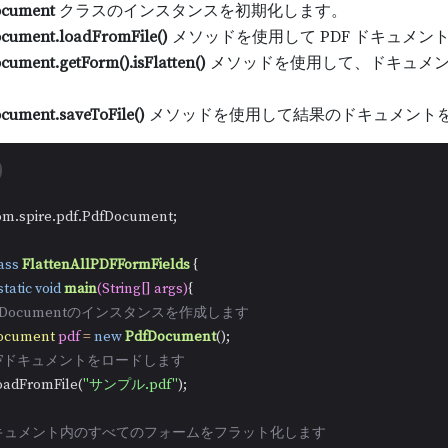
ocument
クラスのインスタンスを初期化します。
cument.loadFromFile()
メソッドを使用して PDF ドキュメン
cument.getForm().isFlatten()
メソッドを使用して、ドキュメン
。
cument.saveToFile()
メソッドを使用して結果のドキュメント
om.spire.pdf.PdfDocument;

ass
FlattenAllPDFFormFields
 {

static
void
main
(String[] args)
{

PdfDocumentのインスタンスを作成します
ocument
pdf
=
new
PdfDocument
();

PDFドキュメントをロードします
f.loadFromFile(
"サンプル.pdf"
);

 ドキュメント内のすべてのフォームをフラット化します