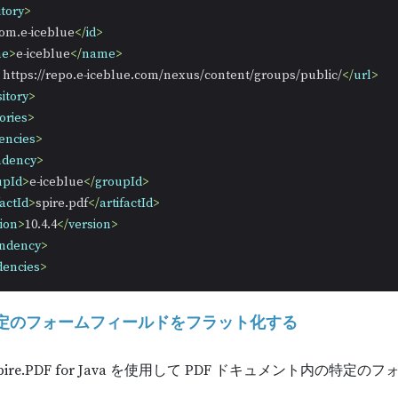
tory
>
om.e-iceblue
</
id
>
me
>
e-iceblue
</
name
>
 https://repo.e-iceblue.com/nexus/content/groups/public/
</
url
>
itory
>
ories
>
encies
>
ndency
>
upId
>
e-iceblue
</
groupId
>
factId
>
spire.pdf
</
artifactId
>
ion
>
10.4.4
</
version
>
ndency
>
encies
>
の特定のフォームフィールドをフラット化する
ire.PDF for Java を使用して PDF ドキュメント内