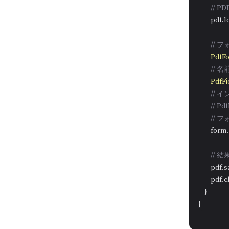
// 
        pd
//
PdfF
//
PdfFi
//
// Pd
// 
        fo
//
        pdf
        pdf.
    }

}