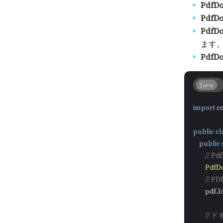
PdfD
PdfDo
PdfDo
ます
PdfDo
Java
import
 c
public
cl
public
// 
PdfD
// 
        pd
//