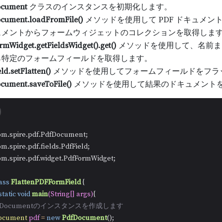
ocument
クラスのインスタンスを初期化します。
cument.loadFromFile()
メソッドを使用して PDF ドキュメン
ュメントからフォームウィジェットのコレクションを取得しま
mWidget.getFieldsWidget().get()
メソッドを使用して、名前ま
ら特定のフォームフィールドを取得します。
ld.setFlatten()
メソッドを使用してフォームフィールドをフラ
cument.saveToFile()
メソッドを使用して結果のドキュメント
om.spire.pdf.widget.PdfFormWidget;

ass
FlattenPDFFormField
 {

static
void
main
(String[] args)
{

PdfDocumentのインスタンスを作成します
ocument
pdf
=
new
PdfDocument
();
