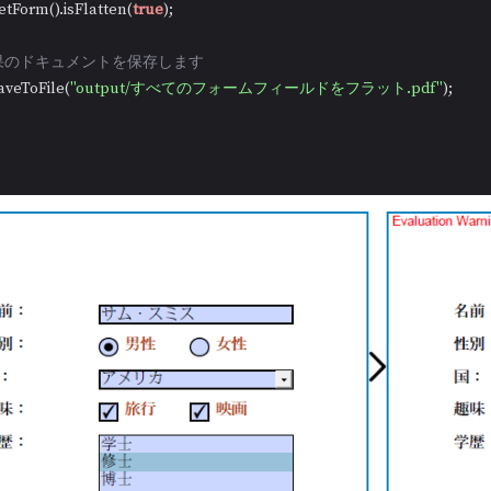
f.getForm().isFlatten(
true
);

 結果のドキュメントを保存します
.saveToFile(
"output/すべてのフォームフィールドをフラット.pdf"
);
