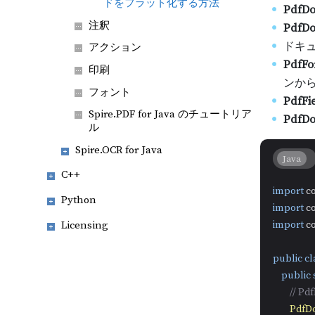
ドをフラット化する方法
PdfD
注釈
PdfDo
ドキ
アクション
PdfFor
印刷
ンか
フォント
PdfFie
Spire.PDF for Java のチュートリア
PdfDo
ル
Spire.OCR for Java
Java
C++
import
Python
import
import
 c
Licensing
public
cl
public
// 
PdfD