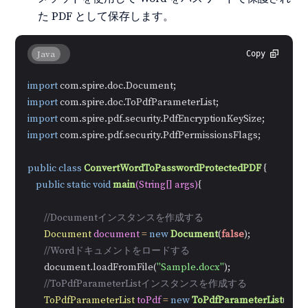
た PDF として保存します。
Java
Copy
import
import
import
import
 com.spire.pdf.security.PdfPermissionsFlags;

public
class
ConvertWordToPasswordProtectedPDF
 {

public
static
void
main
(String[] args)
{

//Documentインスタンスを作成する
Document
document
=
new
Document
(
false
);

//Wordドキュメントをロードする
        document.loadFromFile(
"Sample.docx"
);

//ToPdfParameterListインスタンスを作成する
ToPdfParameterList
toPdf
=
new
ToPdfParameterList
();
