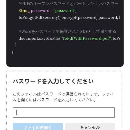
//PDFのオープンパスワードとパーミッションパスワードを
String
password
=
"password"
;

        toPdf.getPdfSecurity().encrypt(password, password, Pdf
//Wordをパスワードで保護されたPDFとして保存する
        document.saveToFile(
"ToPdfWithPassword.pdf"
, toPdf);

    }

}