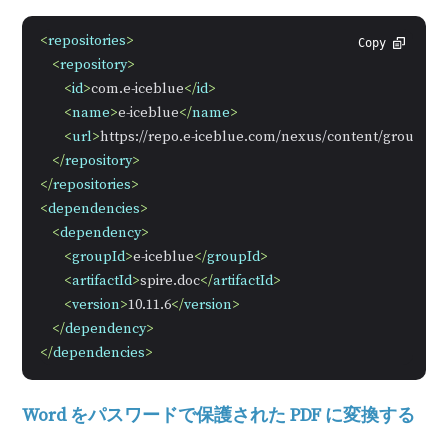
<
repositories
>
Copy
<
repository
>
<
id
>
com.e-iceblue
</
id
>
<
name
>
e-iceblue
</
name
>
<
url
>
https://repo.e-iceblue.com/nexus/content/groups/pu
</
repository
>
</
repositories
>
<
dependencies
>
<
dependency
>
<
groupId
>
e-iceblue
</
groupId
>
<
artifactId
>
spire.doc
</
artifactId
>
<
version
>
10.11.6
</
version
>
</
dependency
>
</
dependencies
>
Word をパスワードで保護された PDF に変換する