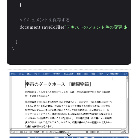
        }

//ドキュメントを保存する
        document.saveToFile(
"テキストのフォント色の変更.docx"
,
    }

}