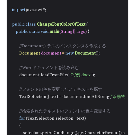
import
 java.awt.*;

public
class
ChangeFontColorOfText
 {

public
static
void
main
(String[] args)
 {

//Documentクラスのインスタンスを作成する
Document
document
=
new
Document
();

//Wordドキュメントを読み込む
        document.loadFromFile(
"C:/例.docx"
);

//フォントの色を変更したいテキストを探す
        TextSelection[] text = document.findAllString(
"暗黒物質"
, 
//検索されたテキストのフォントの色を変更する
for
 (TextSelection selection : text)

        {

            selection.getAsOneRange().getCharacterFormat().setTe