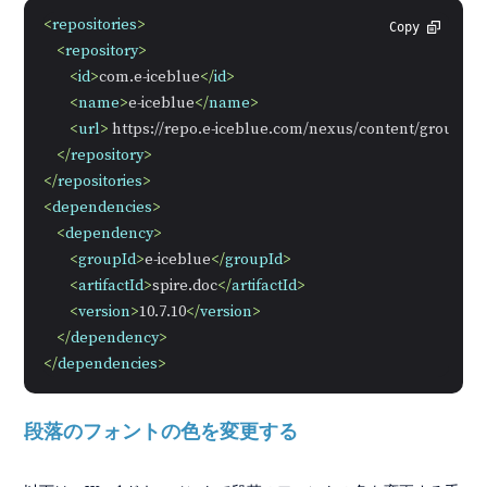
<
repositories
>
Copy
<
repository
>
<
id
>
com.e-iceblue
</
id
>
<
name
>
e-iceblue
</
name
>
<
url
>
 https://repo.e-iceblue.com/nexus/content/groups/p
</
repository
>
</
repositories
>
<
dependencies
>
<
dependency
>
<
groupId
>
e-iceblue
</
groupId
>
<
artifactId
>
spire.doc
</
artifactId
>
<
version
>
10.7.10
</
version
>
</
dependency
>
</
dependencies
>
段落のフォントの色を変更する