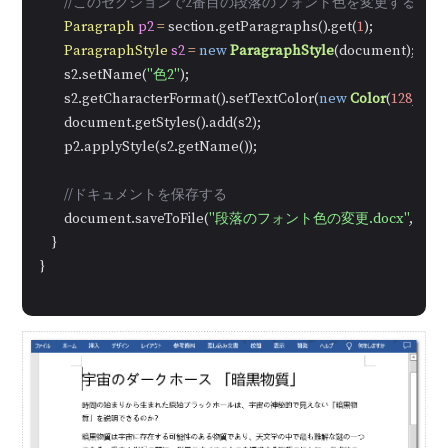
//このセクションで2番目の段落のフォント色を変更する
Paragraph
p2
=
 section.getParagraphs().get(
1
);

ParagraphStyle
s2
=
new
ParagraphStyle
(document);

        s2.setName(
"色2"
);

        s2.getCharacterFormat().setTextColor(
new
Color
(
128
, 
128
, 
        document.getStyles().add(s2);

        p2.applyStyle(s2.getName());

//ドキュメントを保存する
        document.saveToFile(
"段落のフォント色の変更.docx"
, File
    }

}