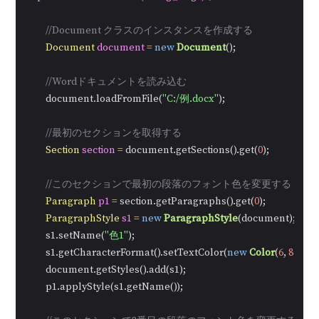
//Document クラスのインスタンスを作成する
Document
document
=
new
Document
();

//Wordドキュメントを読み込む
        document.loadFromFile(
"C:/例.docx"
);

//最初のセクションを取得する
Section
section
=
 document.getSections().get(
0
);

//このセクションで最初の段落のフォント色を変更する
Paragraph
p1
=
 section.getParagraphs().get(
0
);

ParagraphStyle
s1
=
new
ParagraphStyle
(document);

        s1.setName(
"色1"
);

        s1.getCharacterFormat().setTextColor(
new
Color
(
6
, 
84
, 
148
        document.getStyles().add(s1);

        p1.applyStyle(s1.getName());
