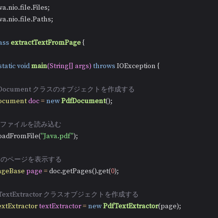
ava.nio.file.Paths;

ass
extractTextFromPage
 {

static
void
main
(String[] args)
throws
 IOException {

dfDocument クラスのオブジェクトを作成する
ocument
doc
=
new
PdfDocument
();

DFファイルを読み込む
c.loadFromFile(
"Java.pdf"
);

最初のページを表示する
ageBase
page
=
 doc.getPages().get(
0
);

dfTextExtractor クラスオブジェクトを作成する
xtExtractor
textExtractor
=
new
PdfTextExtractor
(page);
