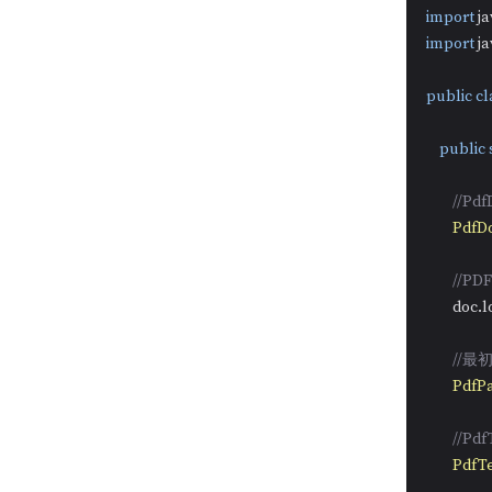
import
import
 j
public
cl
public
//P
PdfD
//P
        do
//
PdfP
//P
PdfTe