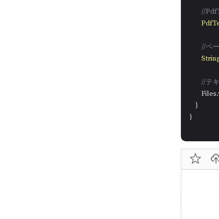
//P
PdfTe
//
Strin
//テ
        Fil
    }

}