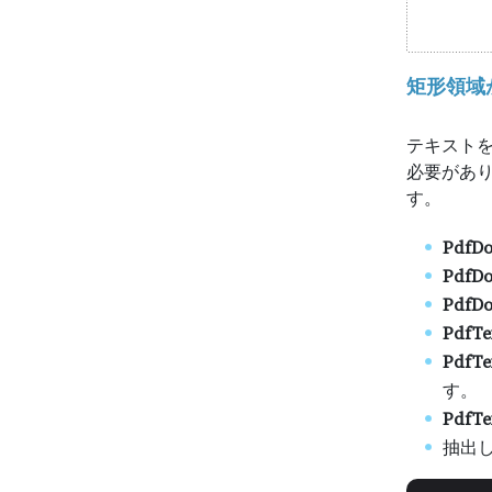
矩形領域
テキスト
必要があり
す。
PdfD
PdfDo
PdfDo
PdfTe
PdfTe
す。
PdfTex
抽出し