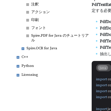
注釈
PdfTextEx
定する必
アクション
印刷
PdfD
フォント
PdfDo
PdfDo
Spire.PDF for Java のチュートリア
ル
PdfTe
PdfTex
Spire.OCR for Java
抽出し
C++
Python
Java
Licensing
import
import
import
import
 c
import