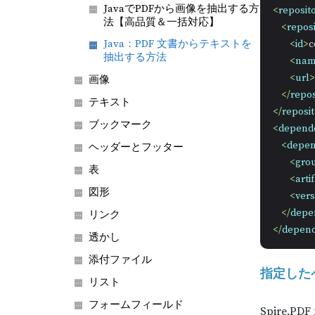
JavaでPDFから画像を抽出する方
<
reposito
法【高品質＆一括対応】
<
reposi
Java：PDF 文書からテキストを
<
id
>
c
抽出する方法
<
na
<
url
>
画像
</
repos
テキスト
</
reposit
ブックマーク
<
depend
<
depe
ヘッダーとフッター
<
gro
表
<
arti
図形
<
vers
</
depe
リンク
</
depend
透かし
添付ファイル
指定した
リスト
フォームフィールド
Spire.P