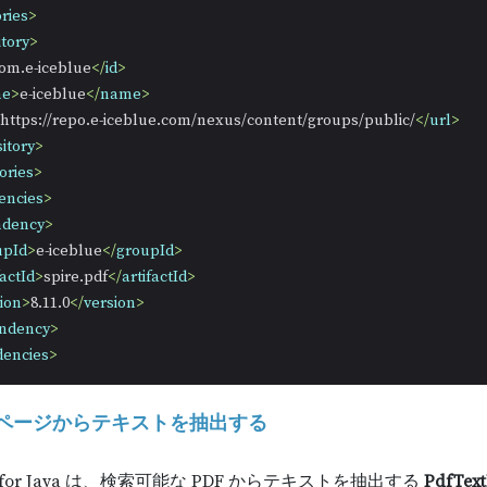
ries
>
tory
>
om.e-iceblue
</
id
>
me
>
e-iceblue
</
name
>
https://repo.e-iceblue.com/nexus/content/groups/public/
</
url
>
itory
>
ories
>
encies
>
ndency
>
upId
>
e-iceblue
</
groupId
>
factId
>
spire.pdf
</
artifactId
>
ion
>
8.11.0
</
version
>
ndency
>
encies
>
ページからテキストを抽出する
DF for Java は、検索可能な PDF からテキストを抽出する
PdfText