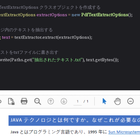
dfTextExtractOptions クラスオブジェクトを作成する
xtExtractOptions
extractOptions
=
new
PdfTextExtractOptions
();

ページ内のテキストを抽出する
g
text
=
 textExtractor.extract(extractOptions);

キストをtxtファイルに書き出す
es.write(Paths.get(
"抽出されたテキスト.txt"
), text.getBytes());
