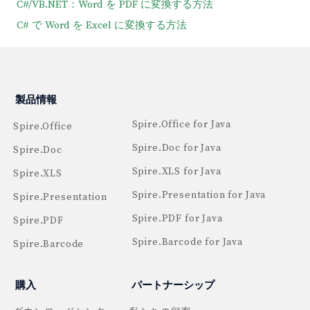
C#/VB.NET：Word を PDF に変換する方法
C# で Word を Excel に変換する方法
製品情報
Spire.Office for Java
Spire.Office
Spire.Doc for Java
Spire.Doc
Spire.XLS for Java
Spire.XLS
Spire.Presentation for Java
Spire.Presentation
Spire.PDF for Java
Spire.PDF
Spire.Barcode for Java
Spire.Barcode
購入
パートナーシップ