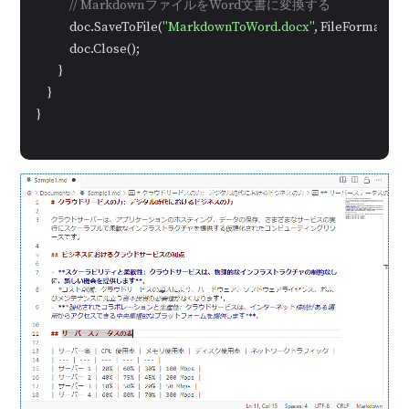
// MarkdownファイルをWord文書に変換する
            doc.SaveToFile(
"MarkdownToWord.docx"
, FileFormat.Doc
            doc.Close();

        }

    }

}