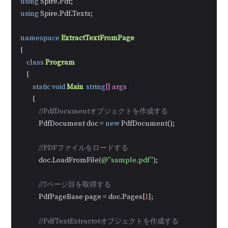
using
using
 Spire.Pdf.Texts;

namespace
ExtractTextFromPage
{

class
Program
    {

static
void
Main
(
string
[] args
)
        {

//PdfDocumentオブジェクトを作成する
            PdfDocument doc = 
new
 PdfDocument();

//PDFファイルをロードする
            doc.LoadFromFile(
@"sample.pdf"
);

//2ページ目を取得する
            PdfPageBase page = doc.Pages[
1
];

//PdfTextExtractotオブジェクトを作成する