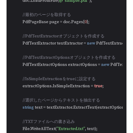
            doc.LoadFromFile(
@"sample.pdf"
);

//最初のページを取得する
            PdfPageBase page = doc.Pages[
0
];

//PdfTextExtractorオブジェクトを作成する
            PdfTextExtractor textExtractor = 
new
 PdfTextExtractor(p
//PdfTextExtractOptionsオブジェクトを作成する
            PdfTextExtractOptions extractOptions = 
new
 PdfTextExtr
//IsSimpleExtractionをtrueに設定する
            extractOptions.IsSimpleExtraction = 
true
;

//選択したページからテキストを抽出する 
string
 text = textExtractor.ExtractText(extractOptions);

//TXTファイルへの書き込み
            File.WriteAllText(
"Extracted.txt"
, text);
