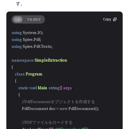
す。
C#
VB.NET
Copy
using
using
using
 Spire.Pdf.Texts;

namespace
SimpleExtraction
{

class
Program
    {

static
void
Main
(
string
[] args
)
        {

//PdfDocumentオブジェクトを作成する
            PdfDocument doc = 
new
 PdfDocument();

//PDFファイルをロードする