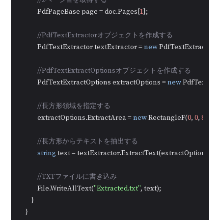
//2ページ目を取得する
            PdfPageBase page = doc.Pages[
1
];

//PdfTextExtractorオブジェクトを作成する
            PdfTextExtractor textExtractor = 
new
 PdfTextExtractor(p
//PdfTextExtractOptionsオブジェクトを作成する
            PdfTextExtractOptions extractOptions = 
new
 PdfTextExtr
//長方形領域を指定する
            extractOptions.ExtractArea = 
new
 RectangleF(
0
, 
0
, 
890
, 
1
//長方形からテキストを抽出する 
string
 text = textExtractor.ExtractText(extractOptions);

//TXTファイルに書き込み
            File.WriteAllText(
"Extracted.txt"
, text);

        }

    }
