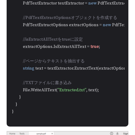
            PdfTextExtractor textExtractor = 
new
 PdfTextExtractor(p
//PdfTextExtractOptionsオブジェクトを作成する
            PdfTextExtractOptions extractOptions = 
new
 PdfTextExtr
//isExtractAllTextをtrueに設定
            extractOptions.IsExtractAllText = 
true
;

//ページからテキストを抽出する
string
 text = textExtractor.ExtractText(extractOptions);

//TXTファイルに書き込み
            File.WriteAllText(
"Extracted.txt"
, text);

        }

    }

}