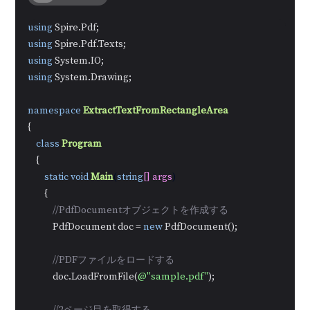
using
using
using
using
 System.Drawing;

namespace
ExtractTextFromRectangleArea
{

class
Program
    {

static
void
Main
(
string
[] args
)
        {

//PdfDocumentオブジェクトを作成する
            PdfDocument doc = 
new
 PdfDocument();

//PDFファイルをロードする
            doc.LoadFromFile(
@"sample.pdf"
);
