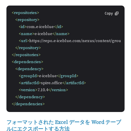
<
repositories
>
Copy
<
repository
>
<
id
>
com.e-iceblue
</
id
>
<
name
>
e-iceblue
</
name
>
<
url
>
https://repo.e-iceblue.com/nexus/content/groups/pu
</
repository
>
</
repositories
>
<
dependencies
>
<
dependency
>
<
groupId
>
e-iceblue
</
groupId
>
<
artifactId
>
spire.office
</
artifactId
>
<
version
>
7.10.4
</
version
>
</
dependency
>
</
dependencies
>
フォーマットされた Excel データを Word テーブ
ルにエクスポートする方法