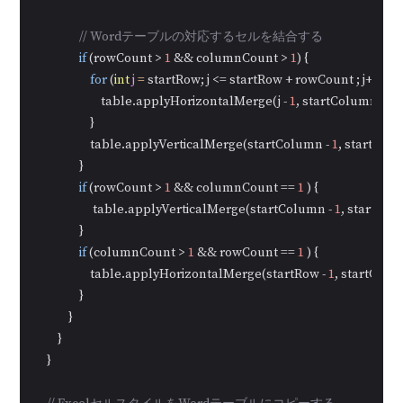
// Wordテーブルの対応するセルを結合する
if
 (rowCount > 
1
 && columnCount > 
1
) {

for
 (
int
j
=
 startRow; j <= startRow + rowCount ; j++) {

                        table.applyHorizontalMerge(j - 
1
, startColumn - 
1
,
                    }

                    table.applyVerticalMerge(startColumn - 
1
, startRow -
                }

if
 (rowCount > 
1
 && columnCount == 
1
 ) {

                     table.applyVerticalMerge(startColumn - 
1
, startRow 
                }

if
 (columnCount > 
1
 && rowCount == 
1
 ) {

                    table.applyHorizontalMerge(startRow - 
1
, startColu
                }

            }

        }

    }
