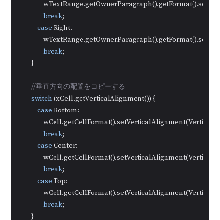
                wTextRange.getOwnerParagraph().getFormat().set
break
;

case
 Right:

                wTextRange.getOwnerParagraph().getFormat().set
break
;

        }

//垂直方向の配置をコピーする
switch
 (xCell.getVerticalAlignment()) {

case
 Bottom:

                wCell.getCellFormat().setVerticalAlignment(Vertica
break
;

case
 Center:

                wCell.getCellFormat().setVerticalAlignment(Vertical
break
;

case
 Top:

                wCell.getCellFormat().setVerticalAlignment(Vertical
break
;

        }
