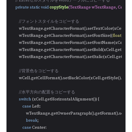
// ExcelセルスタイルをWordテーブルにコピーする
private
static
void
copyStyle
(TextRange wTextRange, CellRan
//フォントスタイルをコピーする
        wTextRange.getCharacterFormat().setTextColor(xCell.getSt
        wTextRange.getCharacterFormat().setFontSize((
float
) xCel
        wTextRange.getCharacterFormat().setFontName(xCell.get
        wTextRange.getCharacterFormat().setBold(xCell.getStyle().
        wTextRange.getCharacterFormat().setItalic(xCell.getStyle().
//背景色をコピーする
        wCell.getCellFormat().setBackColor(xCell.getStyle().getCol
//水平方向の配置をコピーする
switch
 (xCell.getHorizontalAlignment()) {

case
 Left:

                wTextRange.getOwnerParagraph().getFormat().set
break
;

case
 Center:
