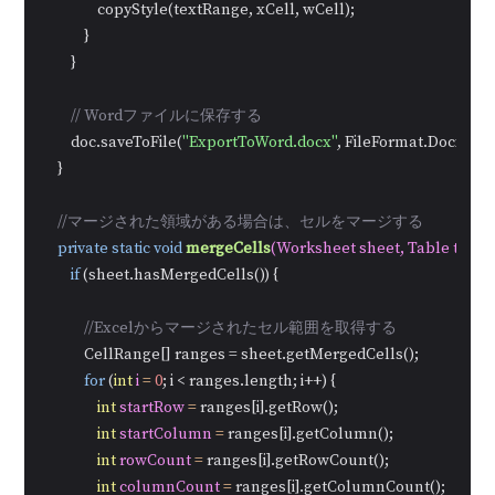
                copyStyle(textRange, xCell, wCell);

            }

        }

// Wordファイルに保存する
        doc.saveToFile(
"ExportToWord.docx"
, FileFormat.Docx);

    }

//マージされた領域がある場合は、セルをマージする
private
static
void
mergeCells
(Worksheet sheet, Table table
if
 (sheet.hasMergedCells()) {

//Excelからマージされたセル範囲を取得する
            CellRange[] ranges = sheet.getMergedCells();

for
 (
int
i
=
0
; i < ranges.length; i++) {

int
startRow
=
 ranges[i].getRow();

int
startColumn
=
 ranges[i].getColumn();

int
rowCount
=
 ranges[i].getRowCount();

int
columnCount
=
 ranges[i].getColumnCount();
