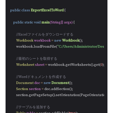
public
class
ExportExcelToWord
 {

public
static
void
main
(String[] args)
 {

//Excelファイルをダウンロードする
Workbook
workbook
=
new
Workbook
();

        workbook.loadFromFile(
"C:/Users/Administrator/Desktop
//最初のシートを取得する
Worksheet
sheet
=
 workbook.getWorksheets().get(
0
);

//Wordドキュメントを作成する
Document
doc
=
new
Document
();

Section
section
=
 doc.addSection();

        section.getPageSetup().setOrientation(PageOrientation.L
//テーブルを追加する