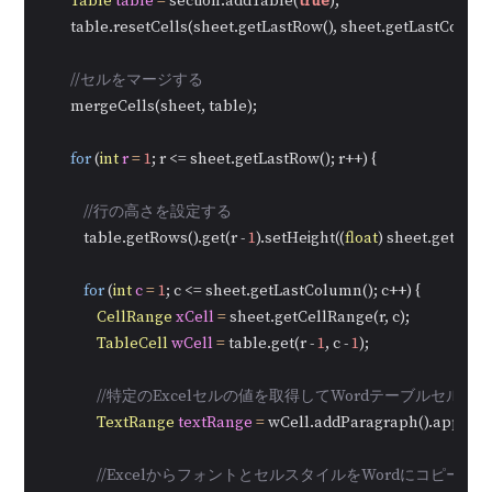
Table
table
=
 section.addTable(
true
);

        table.resetCells(sheet.getLastRow(), sheet.getLastColumn(
//セルをマージする
        mergeCells(sheet, table);

for
 (
int
r
=
1
; r <= sheet.getLastRow(); r++) {

//行の高さを設定する
            table.getRows().get(r - 
1
).setHeight((
float
) sheet.getRowHe
for
 (
int
c
=
1
; c <= sheet.getLastColumn(); c++) {

CellRange
xCell
=
 sheet.getCellRange(r, c);

TableCell
wCell
=
 table.get(r - 
1
, c - 
1
);

//特定のExcelセルの値を取得してWordテーブルセルに
TextRange
textRange
=
 wCell.addParagraph().appendTe
//ExcelからフォントとセルスタイルをWordにコピーす