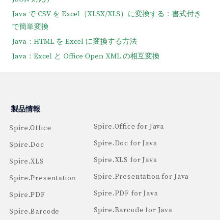
Java で CSV を Excel（XLSX/XLS）に変換する：書式付き
で簡単変換
Java：HTML を Excel に変換する方法
Java：Excel と Office Open XML の相互変換
製品情報
Spire.Office for Java
Spire.Office
Spire.Doc for Java
Spire.Doc
Spire.XLS for Java
Spire.XLS
Spire.Presentation for Java
Spire.Presentation
Spire.PDF for Java
Spire.PDF
Spire.Barcode for Java
Spire.Barcode