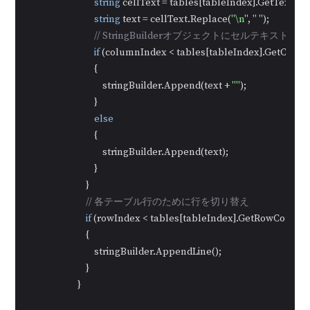
string
 cellText = tables[tableIndex].GetText(r
string
 text = cellText.Replace(
"\n"
, 
" "
);

// StringBuilderオブジェクトにセルテキストを
if
 (columnIndex < tables[tableIndex].GetColum
                                {

                                    stringBuilder.Append(text + 
""
);

                                }

else
                                {

                                    stringBuilder.Append(text);

                                }

                            }

// 各テーブル行のために行を切り替え
if
 (rowIndex < tables[tableIndex].GetRowCount() 
                            {

                                stringBuilder.AppendLine();

                            }

                        }
