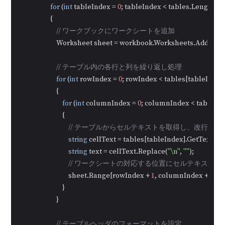
for
 (
int
 tableIndex = 
0
; tableIndex < tables.Length; t
                    {

// ワークブックにワークシートを追加
                        Worksheet sheet = workbook.Worksheets.Add(
$"P
// テーブル内の各行と列を繰り返し処理
for
 (
int
 rowIndex = 
0
; rowIndex < tables[tableInde
                        {

for
 (
int
 columnIndex = 
0
; columnIndex < tables[
                            {

// テーブルからセルテキストを取得し、改行を削
string
 cellText = tables[tableIndex].GetText(r
string
 text = cellText.Replace(
"\n"
, 
""
);

// ワークシートの対応する位置にセルテキストを
                                sheet.Range[rowIndex + 
1
, columnIndex + 
1
].Te
                            }

                        }

// テーブルヘッダのフォーマットを設定