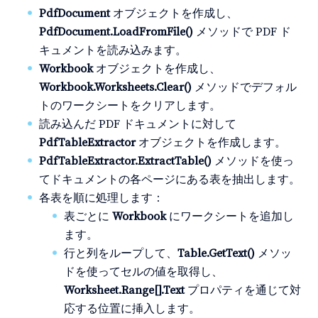
PdfDocument
オブジェクトを作成し、
PdfDocument.LoadFromFile()
メソッドで PDF ド
キュメントを読み込みます。
Workbook
オブジェクトを作成し、
Workbook.Worksheets.Clear()
メソッドでデフォル
トのワークシートをクリアします。
読み込んだ PDF ドキュメントに対して
PdfTableExtractor
オブジェクトを作成します。
PdfTableExtractor.ExtractTable()
メソッドを使っ
てドキュメントの各ページにある表を抽出します。
各表を順に処理します：
表ごとに
Workbook
にワークシートを追加し
ます。
行と列をループして、
Table.GetText()
メソッ
ドを使ってセルの値を取得し、
Worksheet.Range[].Text
プロパティを通じて対
応する位置に挿入します。