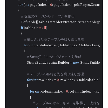
for
 (
int
 pageIndex = 
0
; pageIndex < pdf.Pages.Count; pag
            {

// 現在のページからテーブルを抽出
                PdfTable[] tables = tableExtractor.ExtractTable(pageI
if
 (tables != 
null
)

                {

// 抽出された各テーブルを繰り返し処理
for
 (
int
 tableIndex = 
0
; tableIndex < tables.Length; t
                    {

// StringBuilderオブジェクトを作成
                        StringBuilder stringBuilder = 
new
 StringBuilder();

// テーブルの各行と列を繰り返し処理
for
 (
int
 rowIndex = 
0
; rowIndex < tables[tableInde
                        {

for
 (
int
 columnIndex = 
0
; columnIndex < tables[
                            {

// テーブルのセルテキストを取得し、改行を削除