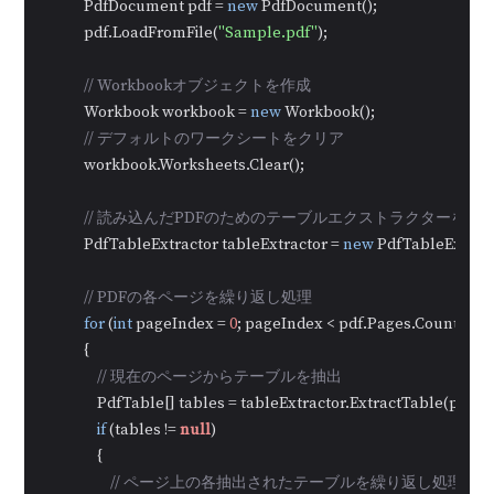
            PdfDocument pdf = 
new
 PdfDocument();

            pdf.LoadFromFile(
"Sample.pdf"
);

// Workbookオブジェクトを作成
            Workbook workbook = 
new
 Workbook();

// デフォルトのワークシートをクリア
            workbook.Worksheets.Clear();

// 読み込んだPDFのためのテーブルエクストラクターを初
            PdfTableExtractor tableExtractor = 
new
 PdfTableExtract
// PDFの各ページを繰り返し処理
for
 (
int
 pageIndex = 
0
; pageIndex < pdf.Pages.Count; pag
            {

// 現在のページからテーブルを抽出
                PdfTable[] tables = tableExtractor.ExtractTable(pageI
if
 (tables != 
null
)

                {

// ページ上の各抽出されたテーブルを繰り返し処理