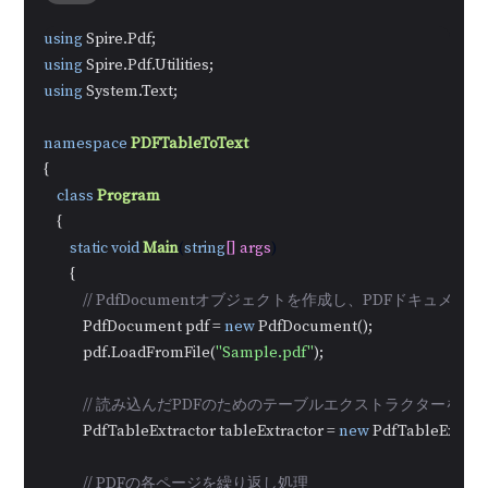
using
using
using
 System.Text;

namespace
PDFTableToText
{

class
Program
    {

static
void
Main
(
string
[] args
)
        {

// PdfDocumentオブジェクトを作成し、PDFドキュメン
            PdfDocument pdf = 
new
 PdfDocument();

            pdf.LoadFromFile(
"Sample.pdf"
);

// 読み込んだPDFのためのテーブルエクストラクターを初
            PdfTableExtractor tableExtractor = 
new
 PdfTableExtract
// PDFの各ページを繰り返し処理