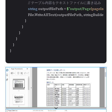
// テーブル内容をテキストファイルに書き込み
string
 outputFilePath = 
$"output/Page
{pageIndex +
                        File.WriteAllText(outputFilePath, stringBuilder.ToSt
                    }

                }

            }

        }

    }

}