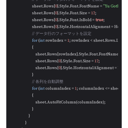
                        sheet.Rows[
0
].Style.Font.FontName = 
"Yu Gothic UI
                        sheet.Rows[
0
].Style.Font.Size = 
12
;

                        sheet.Rows[
0
].Style.Font.IsBold = 
true
;

                        sheet.Rows[
0
].Style.HorizontalAlignment = Horizo
// データ行のフォーマットを設定
for
 (
int
 rowIndex = 
1
; rowIndex < sheet.Rows.Lengt
                        {

                            sheet.Rows[rowIndex].Style.Font.FontName = 
"Y
                            sheet.Rows[
0
].Style.Font.Size = 
12
;

                            sheet.Rows[
0
].Style.HorizontalAlignment = Horiz
                        }

// 各列を自動調整
for
 (
int
 columnIndex = 
1
; columnIndex <= sheet.C
                        {

                            sheet.AutoFitColumn(columnIndex);

                        }

                    }

                }
