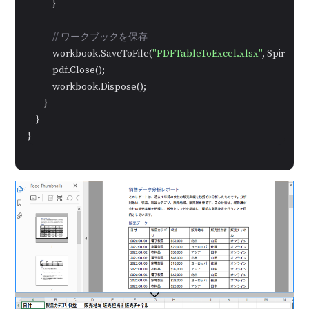
            }

// ワークブックを保存
            workbook.SaveToFile(
"PDFTableToExcel.xlsx"
, Spire.Xl
            pdf.Close();

            workbook.Dispose();

        }

    }

}