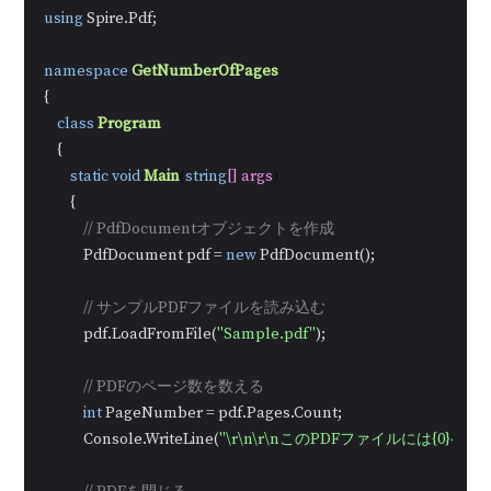
using
 Spire.Pdf;

namespace
GetNumberOfPages
{

class
Program
    {

static
void
Main
(
string
[] args
)
        {

// PdfDocumentオブジェクトを作成
            PdfDocument pdf = 
new
 PdfDocument();

// サンプルPDFファイルを読み込む
            pdf.LoadFromFile(
"Sample.pdf"
);

// PDFのページ数を数える
int
 PageNumber = pdf.Pages.Count;

            Console.WriteLine(
"\r\n\r\nこのPDFファイルには{0}ペ