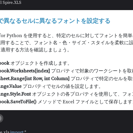
on で異なるセルに異なるフォントを設定する
XLS for Python を使用すると、特定のセルに対してフォント
利用することで、フォント名・色・サイズ・スタイルを柔軟に
を適用する方法を確認しましょう。
book
オブジェクトを作成します。
ook.Worksheets[index]
プロパティで対象のワークシートを取
heet.Range[int Row, int Column]
プロパティで特定のセルを取
ange.Value
プロパティでセルの値を設定します。
nge.Style.Font
オブジェクトの各プロパティを使用して、フォ
ook.SaveToFile()
メソッドで Excel ファイルとして保存しま
re.xls 
import