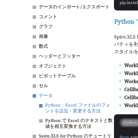
データのインポート/エクスポート
コメント
Pyth
グラフ
画像
Spire.
パティを
数式
スタイル
ヘッダーとフッター
Work
オブジェクト
Workb
ピボットテーブル
Works
セル
CellR
データ
CellRa
Python：Excel ファイルのフォ
Workb
ントを設定・変更する方法
Python で Excel のテキストと数
Python
値を相互変換する方法
Spire.XLS for Python のチュートリ
from
 spi