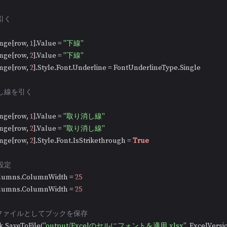
引く
nge[row, 
1
].Value = 
"下線"
nge[row, 
2
].Value = 
"下線"
nge[row, 
2
].Style.Font.Underline = FontUnderlineType.Single

消し線を引く
nge[row, 
1
].Value = 
"取り消し線"
nge[row, 
2
].Value = 
"取り消し線"
nge[row, 
2
].Style.Font.IsStrikethrough = 
True
設定
lumns.ColumnWidth = 
25
lumns.ColumnWidth = 
25
el ファイルとしてブックを保存
.SaveToFile(
"output/Excelのセルにフォントを適用.xlsx"
, ExcelVersi