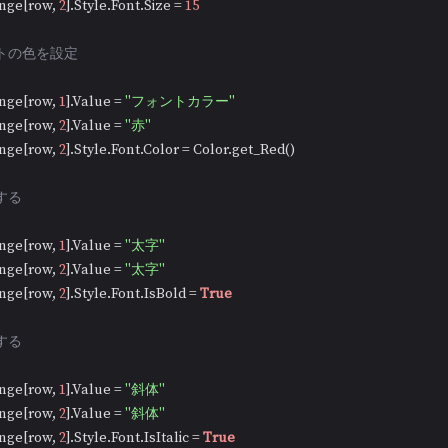
nge[row, 
2
].Style.Font.Size = 
15
ントの色を設定
nge[row, 
1
].Value = 
"フォントカラー"
nge[row, 
2
].Value = 
"赤"
nge[row, 
2
].Style.Font.Color = Color.get_Red()

する
nge[row, 
1
].Value = 
"太字"
nge[row, 
2
].Value = 
"太字"
nge[row, 
2
].Style.Font.IsBold = 
True
する
nge[row, 
1
].Value = 
"斜体"
nge[row, 
2
].Value = 
"斜体"
nge[row, 
2
].Style.Font.IsItalic = 
True