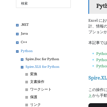
Py
Excel
.NET
計、情報の
プション
Java
C++
本記事で
Python
Pyt
Spire.Doc for Python
Pyt
Pyt
Spire.XLS for Python
変換
Spire.
文書操作
ワークシート
この操作には、
ト
から手動
保護
リンク