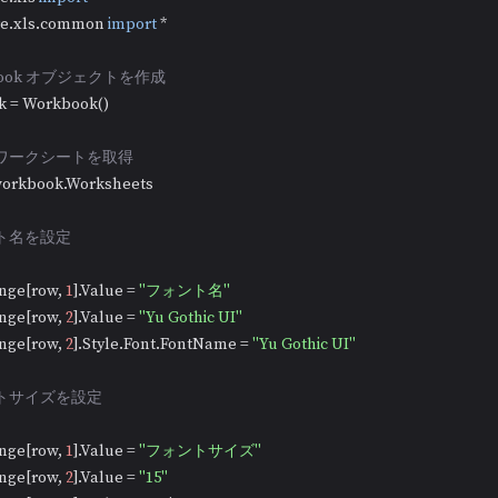
re.xls.common 
import
 *

kbook オブジェクトを作成
 = Workbook()

のワークシートを取得
workbook.Worksheets

ント名を設定
nge[row, 
1
].Value = 
"フォント名"
nge[row, 
2
].Value = 
"Yu Gothic UI"
nge[row, 
2
].Style.Font.FontName = 
"Yu Gothic UI"
ントサイズを設定
nge[row, 
1
].Value = 
"フォントサイズ"
nge[row, 
2
].Value = 
"15"