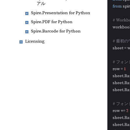
アル
from
 spi
Spire.Presentation for Python
# Wor
Spire.PDF for Python
workbook
Spire.Barcode for Python
Licensing
# 最初
sheet = 
# フォ
row = 
1
sheet.Ra
sheet.Ra
sheet.Ra
# フォ
row += 
2
sheet.Ra
sheet.Ra