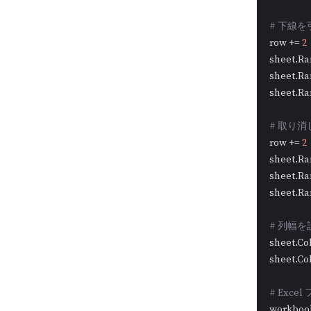
# 下線を
row += 
2
sheet.Ra
sheet.Ra
sheet.Ra
# 取り
row += 
2
sheet.Ra
sheet.Ra
sheet.Ra
# 列幅を
sheet.Co
sheet.Co
# Exc
workbook