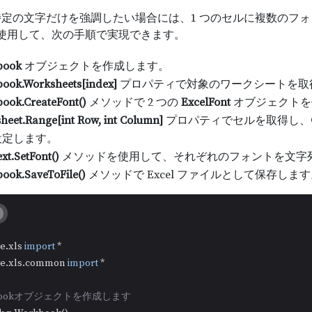
定の文字だけを強調したい場合には、1 つのセルに複数のフ
使用して、次の手順で実現できます。
book
オブジェクトを作成します。
ook.Worksheets[index]
プロパティで対象のワークシートを取
ook.CreateFont()
メソッドで 2 つの
ExcelFont
オブジェクトを
heet.Range[int Row, int Column]
プロパティでセルを取得し、
設定します。
xt.SetFont()
メソッドを使用して、それぞれのフォントを文字
ook.SaveToFile()
メソッドで Excel ファイルとして保存しま
re.xls 
import
re.xls.common 
import
 *

kbookオブジェクトを作成します