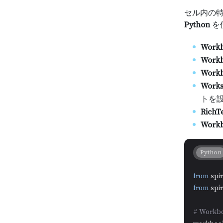
セル内の特
Python
を
Work
Workb
Workb
Works
トを
RichTe
Workb
Python
from
 spi
from
 spi
# Wor