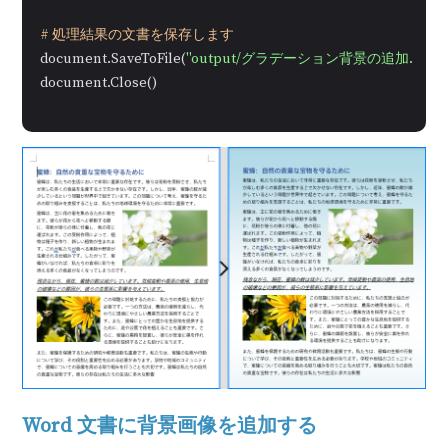
# 処理結果の文書を保存します
document.SaveToFile(
"output/グラデーション背景の追加.docx
document.Close()
Word 文書に背景画像を追加する