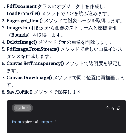
PdfDocument
クラスのオブジェクトを作成し、
LoadFromFile()
メソッドでPDFを読み込みます。
Pages.get_Item()
メソッドで対象ページを取得します。
ImagesInfo[]
配列から画像のストリームと座標情報
（
Bounds
）を取得します。
DeleteImage()
メソッドで元の画像を削除します。
PdfImage.FromStream()
メソッドで新しい画像インス
タンスを作成します。
Canvas.SetTransparency()
メソッドで透明度を設定し
ます。
Canvas.DrawImage()
メソッドで同じ位置に再描画しま
す。
SaveToFile()
メソッドで保存します。
Python
Copy
from
 spire.pdf 
import
 *
