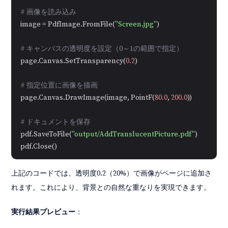
# 画像を読み込み
image = PdfImage.FromFile(
"Screen.jpg"
)

# キャンバスの透明度を設定（0～1の範囲で指定）
page.Canvas.SetTransparency(
0.2
)

# 指定位置に画像を描画
page.Canvas.DrawImage(image, PointF(
80.0
, 
200.0
))

# ドキュメントを保存
pdf.SaveToFile(
"output/AddTranslucentPicture.pdf"
)

上記のコードでは、透明度0.2（20%）で画像がページに追加さ
れます。これにより、背景との自然な重なりを実現できます。
実行結果プレビュー
：