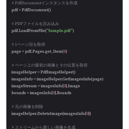
# PdfDocumentインスタンスを作成
pdf = PdfDocument()

# PDFファイルを読み込み
pdf.LoadFromFile(
"Sample.pdf"
)

# 1ページ目を取得
page = pdf.Pages.get_Item(
0
)

# ページ上の最初の画像とその位置を取得
imageHelper = PdfImageHelper()

imagesInfo = imageHelper.GetImagesInfo(page)

imageStream = imagesInfo[
0
].Image

bounds = imagesInfo[
0
].Bounds

# 元の画像を削除
imageHelper.DeleteImage(imagesInfo[
0
])

# ストリームから新しい画像を生成