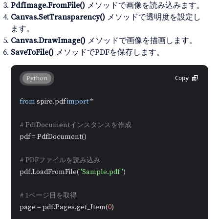
PdfImage.FromFile()
メソッドで画像を読み込みます。
Canvas.SetTransparency()
メソッドで透明度を設定し
ます。
Canvas.DrawImage()
メソッドで画像を描画します。
SaveToFile()
メソッドでPDFを保存します。
Python
Copy
from
 spire.pdf 
import
 *

# PdfDocumentインスタンスを作成
pdf = PdfDocument()

# PDFファイルを読み込み
pdf.LoadFromFile(
"Sample.pdf"
)

# 1ページ目を取得
page = pdf.Pages.get_Item(
0
)
