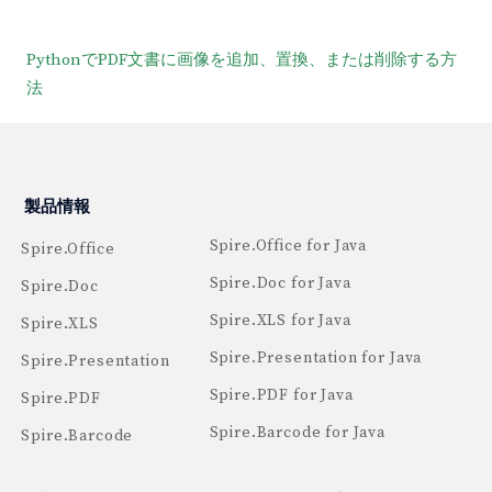
PythonでPDF文書に画像を追加、置換、または削除する方
法
製品情報
Spire.Office for Java
Spire.Office
Spire.Doc for Java
Spire.Doc
Spire.XLS for Java
Spire.XLS
Spire.Presentation for Java
Spire.Presentation
Spire.PDF for Java
Spire.PDF
Spire.Barcode for Java
Spire.Barcode