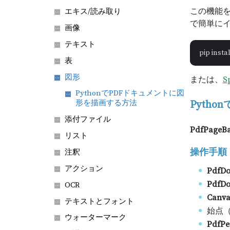
この機能を使用
エキス/読み取り
で簡単に
画像
テキスト
表
図形
または、
S
PythonでPDFドキュメントに図
形を描画する方法
Pytho
添付ファイル
PdfPageBa
リスト
操作手順
注釈
アクション
Pdf
PdfDo
OCR
Canva
テキストとフォント
始点（
ウォーターマーク
PdfPe