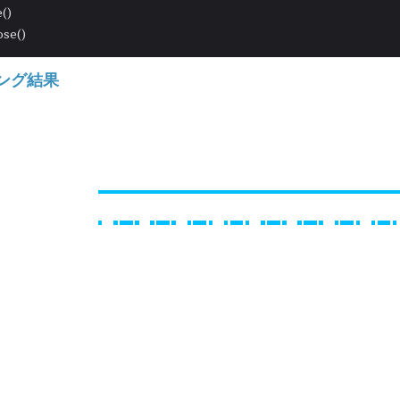
()

ング結果