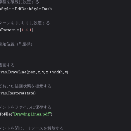
の線種を破線に設定する
Style = PdfDashStyle.Dash

ーンを [1, 4, 1] に設定する
Pattern = [
1
, 
4
, 
1
]

開始位置（Y 座標）
を描画する
as.DrawLine(pen, x, y, x + width, y)

しておいた描画状態を復元する
vas.Restore(state)

ュメントをファイルに保存する
ToFile(
"Drawing Lines.pdf"
)

ュメントを閉じ、リソースを解放する