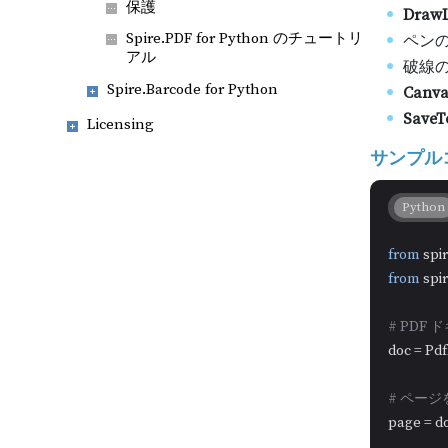
保護
DrawL
Spire.PDF for Python のチュートリ
ペン
アル
破線
Spire.Barcode for Python
Canvas
SaveTo
Licensing
サンプルコ
Python
from
 spi
from
 spi
# PDF
doc = Pd
# ペー
page = do