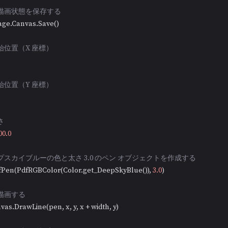
の描画状態を保存する
age.Canvas.Save()

始位置（X 座標）
始位置（Y 座標）
さ
00.0
プスカイブルーの色と太さ 3.0 のペン オブジェクトを作成する
fPen(PdfRGBColor(Color.get_DeepSkyBlue()), 
3.0
)

を描画する
as.DrawLine(pen, x, y, x + width, y)
