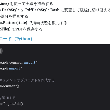
ine()
を使って実線を描画する
の
DashStyle
を
PdfDashStyle.Dash
に変更して破線に切り替え
の線分を描画する
.Restore(state)
で描画状態を復元する
File()
でPDFを保存する
ード（Python）
re.pdf.common 
import
re.pdf 
import
 *

 ドキュメント オブジェクトを作成する
fDocument()

ジを追加する
c.Pages.Add()
