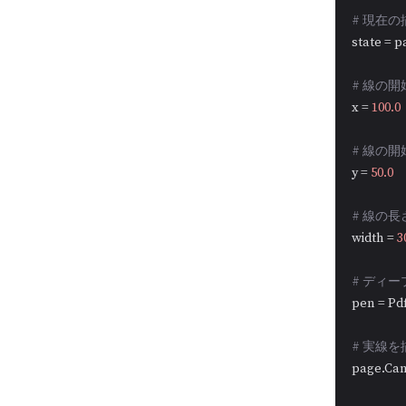
# 現在
state = p
# 線の開
x = 
100.0
# 線の開
y = 
50.0
# 線の長
width = 
3
# ディー
pen = Pd
# 実線
page.Canv