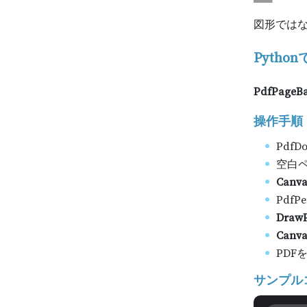
図形では
Pyth
PdfPageBa
操作手順
Pdf
空白
Canva
Pdf
DrawP
Canvas
PDF
サンプルコ