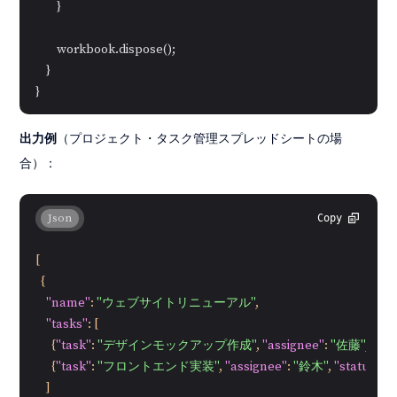
        }

        workbook.dispose();

    }

出力例
（プロジェクト・タスク管理スプレッドシートの場
合）：
Json
Copy
[
{
"name"
:
"ウェブサイトリニューアル"
,
"tasks"
:
[
{
"task"
:
"デザインモックアップ作成"
,
"assignee"
:
"佐藤"
,
"sta
{
"task"
:
"フロントエンド実装"
,
"assignee"
:
"鈴木"
,
"status"
:
]