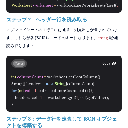
Worksheet
worksheet
=
 workbook.getWorksheets().get(
0
ステップ 2：ヘッダー行を読み取る
スプレッドシートの 1 行目には通常、列見出しが含まれていま
す。これらが各 JSON レコードのキーになります。
配列に
String
読み取ります：
Java
Copy
int
columnCount
=
 worksheet.getLastColumn();

String[] headers = 
new
String
for
 (
int
col
=
1
; col <= columnCount; col++) {

    headers[col - 
1
] = worksheet.get(
1
, col).getValue();

ステップ 3：データ行を走査して JSON オブジェ
クトを構築する