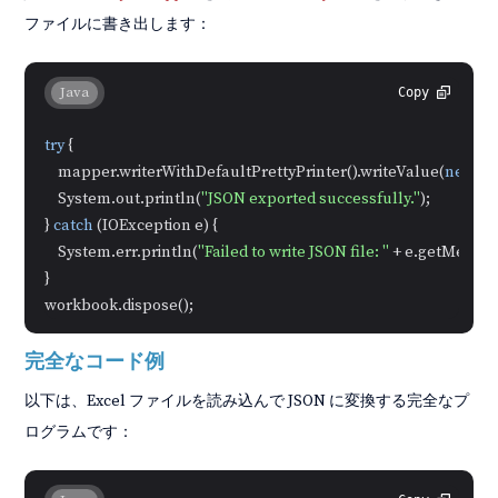
ファイルに書き出します：
Java
Copy
try
 {

    mapper.writerWithDefaultPrettyPrinter().writeValue(
new
Fi
    System.out.println(
"JSON exported successfully."
);

} 
catch
 (IOException e) {

    System.err.println(
"Failed to write JSON file: "
 + e.getMessage
}

完全なコード例
以下は、Excel ファイルを読み込んで JSON に変換する完全なプ
ログラムです：