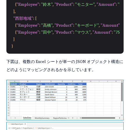
{
"Employee"
:
"鈴木"
,
"Product"
:
"モニター"
,
"Amount"
:
"450"
}
]
,
"西部地域"
:
[
{
"Employee"
:
"高橋"
,
"Product"
:
"キーボード"
,
"Amount"
:
"150
{
"Employee"
:
"田中"
,
"Product"
:
"マウス"
,
"Amount"
:
"75"
}
]
}
下図は、複数の Excel シートが単一の JSON オブジェクト構造に
どのようにマッピングされるかを示しています。