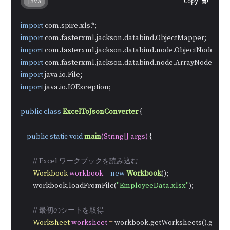
Java
Copy
import
import
import
import
import
import
 java.io.IOException;

public
class
ExcelToJsonConverter
 {

public
static
void
main
(String[] args)
 {

// Excel ワークブックを読み込む
Workbook
workbook
=
new
Workbook
();

        workbook.loadFromFile(
"EmployeeData.xlsx"
);

// 最初のシートを取得
Worksheet
worksheet
=
 workbook.getWorksheets().get(
0
);