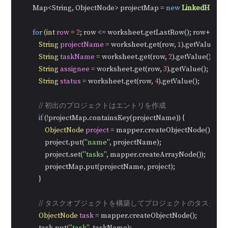
        Map<String, ObjectNode> projectMap = 
new
LinkedHash
for
 (
int
row
=
2
; row <= worksheet.getLastRow(); row++) {

String
projectName
=
 worksheet.get(row, 
1
).getValue();

String
taskName
=
 worksheet.get(row, 
2
).getValue();

String
assignee
=
 worksheet.get(row, 
3
).getValue();

String
status
=
 worksheet.get(row, 
4
).getValue();

// 初出のプロジェクトはエントリを作成
if
 (!projectMap.containsKey(projectName)) {

ObjectNode
project
=
 mapper.createObjectNode();

                project.put(
"name"
, projectName);

                project.set(
"tasks"
, mapper.createArrayNode());

                projectMap.put(projectName, project);

            }

// タスクオブジェクトを構築してプロジェクトのタスク配
ObjectNode
task
=
 mapper.createObjectNode();
