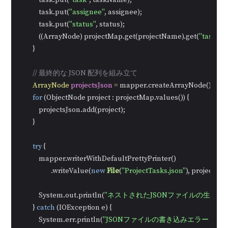
            task.put(
"task"
, taskName);

            task.put(
"assignee"
, assignee);

            task.put(
"status"
, status);

            ((ArrayNode) projectMap.get(projectName).get(
"tasks"
)
        }

// 最終的な JSON 配列を組み立て
ArrayNode
projectsJson
=
 mapper.createArrayNode();

for
 (ObjectNode project : projectMap.values()) {

            projectsJson.add(project);

        }

try
 {

            mapper.writerWithDefaultPrettyPrinter()

                    .writeValue(
new
File
(
"ProjectTasks.json"
), projectsJso
            System.out.println(
"ネストされたJSONファイルの生成に
        } 
catch
 (IOException e) {

            System.err.println(
"JSONファイルの書き込みエラー："
 +