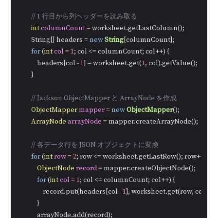
// 1 行目から列ヘッダーを読み取る
int
columnCount
=
 worksheet.getLastColumn();

        String[] headers = 
new
String
[columnCount];

for
 (
int
col
=
1
; col <= columnCount; col++) {

            headers[col - 
1
] = worksheet.get(
1
, col).getValue();

        }

// Jackson ObjectMapper と ArrayNode を作成
ObjectMapper
mapper
=
new
ObjectMapper
();

ArrayNode
arrayNode
=
 mapper.createArrayNode();

// 各データ行を JSON オブジェクトに変換
for
 (
int
row
=
2
; row <= worksheet.getLastRow(); row++) {

ObjectNode
record
=
 mapper.createObjectNode();

for
 (
int
col
=
1
; col <= columnCount; col++) {

                record.put(headers[col - 
1
], worksheet.get(row, col).get
            }

            arrayNode.add(record);
