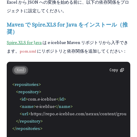
Excel から JSON への変換を始める前に、以下の依存関係をプロ
ジェクトに設定してください。
Maven で Spire.XLS for Java をインストール（推
奨）
Spire.XLS for Java
は e-iceblue Maven リポジトリから入手でき
ます。
にリポジトリと依存関係を追加してください：
pom.xml
Xml
Copy
<
repositories
>
<
repository
>
<
id
>
com.e-iceblue
</
id
>
<
name
>
e-iceblue
</
name
>
<
url
>
https://repo.e-iceblue.com/nexus/content/groups/pu
</
repository
>
</
repositories
>