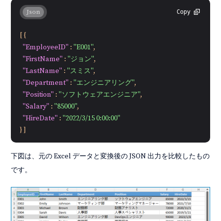
Json
Copy
[
{
"EmployeeID"
:
"E001"
,
"FirstName"
:
"ジョン"
,
"LastName"
:
"スミス"
,
"Department"
:
"エンジニアリング"
,
"Position"
:
"ソフトウェアエンジニア"
,
"Salary"
:
"85000"
,
"HireDate"
:
"2022/3/15 0:00:00"
}
]
下図は、元の Excel データと変換後の JSON 出力を比較したもの
です。