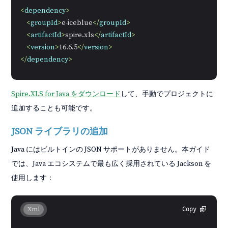
<
dependency
>
<
groupId
>
e-iceblue
</
groupId
>
<
artifactId
>
spire.xls
</
artifactId
>
<
version
>
16.6.5
</
version
>
</
dependency
>
Spire.XLS for Java をダウンロード
して、手動でプロジェクトに
追加することも可能です。
JSON ライブラリの追加
Java にはビルトインの JSON サポートがありません。本ガイド
では、Java エコシステムで最も広く採用されている Jackson を
使用します：
Xml
Copy