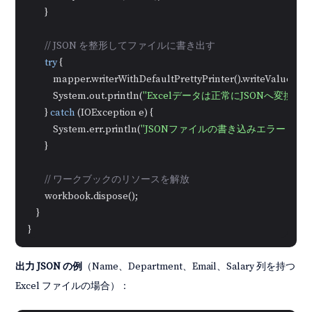
        }

// JSON を整形してファイルに書き出す
try
 {

            mapper.writerWithDefaultPrettyPrinter().writeValue(
ne
            System.out.println(
"Excelデータは正常にJSONへ変換さ
        } 
catch
 (IOException e) {

            System.err.println(
"JSONファイルの書き込みエラー："
 +
        }

// ワークブックのリソースを解放
        workbook.dispose();

    }

出力 JSON の例
（Name、Department、Email、Salary 列を持つ
Excel ファイルの場合）：