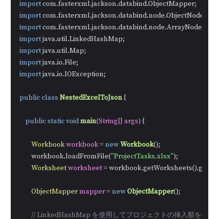
import
import
import
import
import
import
import
 java.io.IOException;

public
class
NestedExcelToJson
 {

public
static
void
main
(String[] args)
 {

Workbook
workbook
=
new
Workbook
();

        workbook.loadFromFile(
"ProjectTasks.xlsx"
);

Worksheet
worksheet
=
 workbook.getWorksheets().get(
0
);
ObjectMapper
mapper
=
new
ObjectMapper
();

// LinkedHashMap を使用してプロジェクトの挿入順を保持