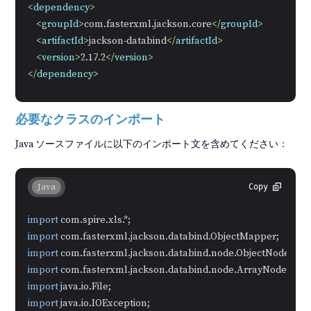
<
dependency
>
<
groupId
>
com.fasterxml.jackson.core
</
groupId
>
<
artifactId
>
jackson-databind
</
artifactId
>
<
version
>
2.17.2
</
version
>
</
dependency
>
必要なクラスのインポート
Java ソースファイルに以下のインポート文を含めてください：
Java
Copy
import
import
import
import
import
import