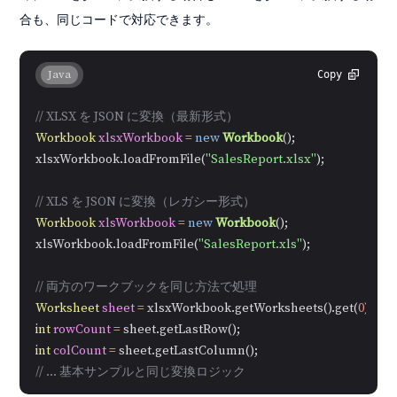
合も、同じコードで対応できます。
Java
Copy
// XLSX を JSON に変換（最新形式）
Workbook
xlsxWorkbook
=
new
Workbook
();

xlsxWorkbook.loadFromFile(
"SalesReport.xlsx"
);

// XLS を JSON に変換（レガシー形式）
Workbook
xlsWorkbook
=
new
Workbook
();

xlsWorkbook.loadFromFile(
"SalesReport.xls"
);

// 両方のワークブックを同じ方法で処理
Worksheet
sheet
=
 xlsxWorkbook.getWorksheets().get(
0
int
rowCount
=
int
colCount
=
// ... 基本サンプルと同じ変換ロジック