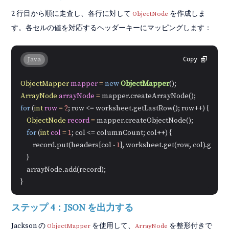
2 行目から順に走査し、各行に対して
を作成しま
ObjectNode
す。各セルの値を対応するヘッダーキーにマッピングします：
Java
Copy
ObjectMapper
mapper
=
new
ObjectMapper
ArrayNode
arrayNode
=
for
 (
int
row
=
2
; row <= worksheet.getLastRow(); row++) {

ObjectNode
record
=
 mapper.createObjectNode();

for
 (
int
col
=
1
; col <= columnCount; col++) {

        record.put(headers[col - 
1
], worksheet.get(row, col).getValu
    }

    arrayNode.add(record);

ステップ 4：JSON を出力する
Jackson の
を使用して、
を整形付きで
ObjectMapper
ArrayNode