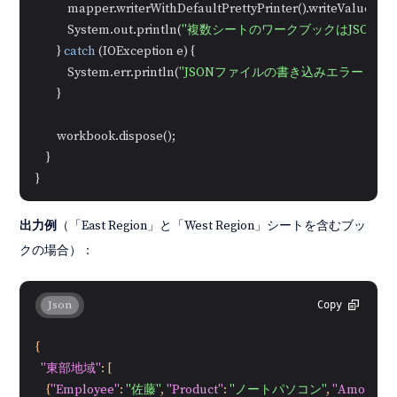
            mapper.writerWithDefaultPrettyPrinter().writeValue(
ne
            System.out.println(
"複数シートのワークブックはJSONに
        } 
catch
 (IOException e) {

            System.err.println(
"JSONファイルの書き込みエラー："
 +
        }

        workbook.dispose();

    }

出力例
（「East Region」と「West Region」シートを含むブッ
クの場合）：
Json
Copy
{
"東部地域"
:
[
{
"Employee"
:
"佐藤"
,
"Product"
:
"ノートパソコン"
,
"Amount"
: