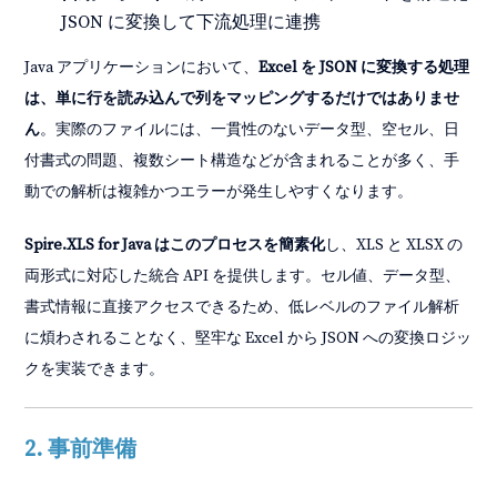
JSON に変換して下流処理に連携
Java アプリケーションにおいて、
Excel を JSON に変換する処理
は、単に行を読み込んで列をマッピングするだけではありませ
ん
。実際のファイルには、一貫性のないデータ型、空セル、日
付書式の問題、複数シート構造などが含まれることが多く、手
動での解析は複雑かつエラーが発生しやすくなります。
Spire.XLS for Java はこのプロセスを簡素化
し、XLS と XLSX の
両形式に対応した統合 API を提供します。セル値、データ型、
書式情報に直接アクセスできるため、低レベルのファイル解析
に煩わされることなく、堅牢な Excel から JSON への変換ロジッ
クを実装できます。
2. 事前準備