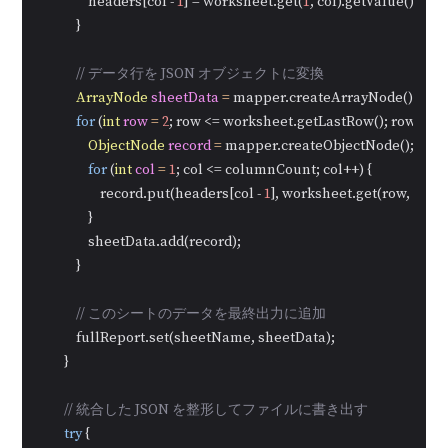
                headers[col - 
1
] = worksheet.get(
1
, col).getValue();

            }

// データ行を JSON オブジェクトに変換
ArrayNode
sheetData
=
 mapper.createArrayNode();

for
 (
int
row
=
2
; row <= worksheet.getLastRow(); row++) {

ObjectNode
record
=
 mapper.createObjectNode();

for
 (
int
col
=
1
; col <= columnCount; col++) {

                    record.put(headers[col - 
1
], worksheet.get(row, col).g
                }

                sheetData.add(record);

            }

// このシートのデータを最終出力に追加
            fullReport.set(sheetName, sheetData);

        }

// 統合した JSON を整形してファイルに書き出す
try
 {
