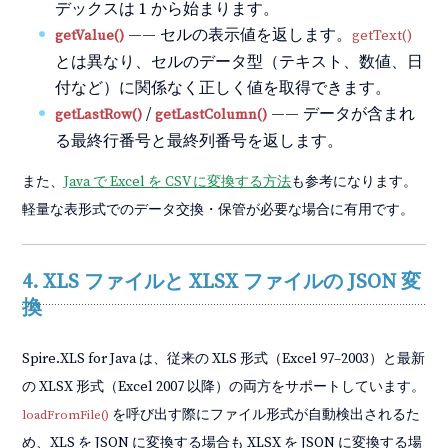
デックスは 1 から始まります。
—— セルの表示値を返します。
getValue()
getText()
とは異なり、セルのデータ型（テキスト、数値、日
付など）に関係なく正しく値を取得できます。
/
—— データが含まれ
getLastRow()
getLastColumn()
る最終行番号と最終列番号を返します。
また、
Java で Excel を CSV に変換する方法
も参考になります。
軽量な表形式でのデータ交換・保管が必要な場合に有用です。
4. XLS ファイルと XLSX ファイルの JSON 変
換
Spire.XLS for Java は、従来の XLS 形式（Excel 97–2003）と最新
の XLSX 形式（Excel 2007 以降）の両方をサポートしています。
を呼び出す際にファイル形式が自動検出されるた
loadFromFile()
め、XLS を JSON に変換する場合も XLSX を JSON に変換する場