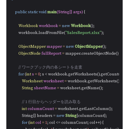
public
static
void
main
(String[] args)
 {

Workbook
workbook
=
new
Workbook
();

        workbook.loadFromFile(
"SalesReport.xlsx"
);

ObjectMapper
mapper
=
new
ObjectMapper
();

ObjectNode
fullReport
=
 mapper.createObjectNode();

// ワークブック内の各シートを走査
for
 (
int
s
=
0
; s < workbook.getWorksheets().getCount(); s++)
Worksheet
worksheet
=
 workbook.getWorksheets().get(s)
String
sheetName
=
 worksheet.getName();

// 1 行目からヘッダーを読み取る
int
columnCount
=
 worksheet.getLastColumn();

            String[] headers = 
new
String
[columnCount];

for
 (
int
col
=
1
; col <= columnCount; col++) {
