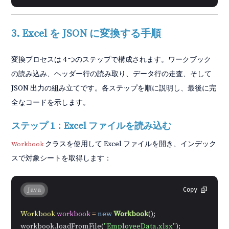
3. Excel を JSON に変換する手順
変換プロセスは 4 つのステップで構成されます。ワークブック
の読み込み、ヘッダー行の読み取り、データ行の走査、そして
JSON 出力の組み立てです。各ステップを順に説明し、最後に完
全なコードを示します。
ステップ 1：Excel ファイルを読み込む
クラスを使用して Excel ファイルを開き、インデック
Workbook
スで対象シートを取得します：
Java
Copy
Workbook
workbook
=
new
Workbook
();

workbook.loadFromFile(
"EmployeeData.xlsx"