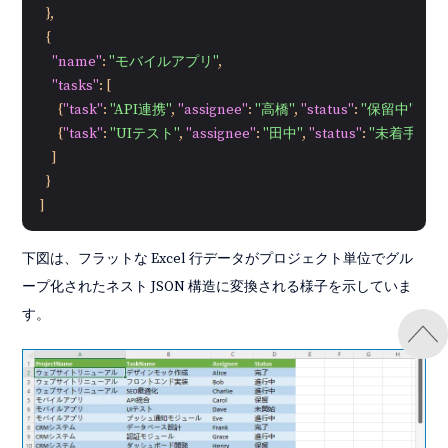
}
,
{
"name"
:
"モバイルアプリ"
,
"tasks"
:
[
{
"task"
:
"API連携"
,
"assignee"
:
"高橋"
,
"status"
:
"保留中"
}
,
{
"task"
:
"UIテスト"
,
"assignee"
:
"田中"
,
"status"
:
"未着手"
}
]
}
]
下図は、フラットな Excel 行データがプロジェクト単位でグル
ープ化されたネスト JSON 構造に変換される様子を示していま
す。